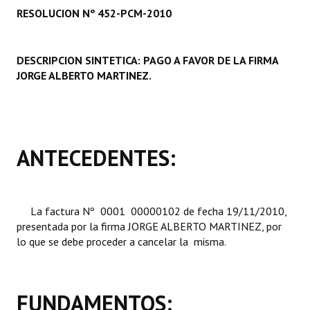
RESOLUCION Nº 452-PCM-2010
Programas
LEGISLACIÓN
DESCRIPCION SINTETICA: PAGO A FAVOR DE LA FIRMA
JORGE ALBERTO MARTINEZ
.
Constitución Nacional
Constitución Provincial
Carta Orgánica 2007
ANTECEDENTES:
Reglamento Interno
Digesto
La factura Nº 0001  00000102 de fecha 19/11/2010,
Organigrama
presentada por la firma JORGE ALBERTO MARTINEZ, por
lo que se debe proceder a cancelar la misma.
DOCUMENTOS
Informes de Gestión
FUNDAMENTOS:
Proyectos Presentados