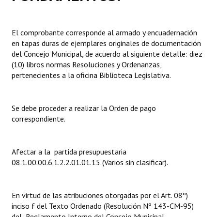
Dictámenes Asesoría Letrada
El comprobante corresponde al armado y encuadernación
Actas de Sesión
en tapas duras de ejemplares originales de documentación
del Concejo Municipal, de acuerdo al siguiente detalle: diez
Informes de Unidad Coordinadora
(10) libros normas Resoluciones y Ordenanzas,
pertenecientes a la oficina Biblioteca Legislativa.
Ejecución Presupuestaria
Actas de Audiencias Públicas
Se debe proceder a realizar la Orden de pago
correspondiente.
NORMATIVA
Comunicaciones
Afectar a la partida presupuestaria
08.1.00.00.6.1.2.2.01.01.15 (Varios sin clasificar).
Declaraciones
Resoluciones
En virtud de las atribuciones otorgadas por el Art. 08º)
Resoluciones de Presidencia
inciso f del Texto Ordenado (Resolución Nº 143-CM-95)
del Reglamento Interno del Concejo Municipal.