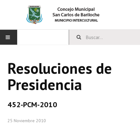
INICIO
Resoluciones de
CONCEJO
Presidencia
Bloques Políticos
Integrantes del Concejo
452-PCM-2010
Comisiones Permanentes
25 Noviembre 2010
Comisiones Especiales
Concejales Mandato Cumplido