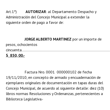
Huéspedes de Honor - Registro
Art.1º)
AUTORIZAR
: al Departamento Despacho y
Antiguos Pobladores - Registro
Administración del Concejo Municipal a extender la
siguiente orden de pago a favor de:
Reconocimientos - Registro
Bariloche, Municipio intercultural
JORGE ALBERTO MARTINEZ
 por un importe de
pesos, ochocientos
Entrega de distinciones
cincuenta...........................................................................................
$ 850, 00.-
REFORMA DE LA CARTA ORGÁNICA
Factura Nro. 0001  000000102 de fecha
19/11/2010, en concepto de armado y encuadernación de
ejemplares originales de documentación en tapas duras del
Concejo Municipal, de acuerdo al siguiente detalle: diez (10)
libros normas Resoluciones y Ordenanzas, pertenecientes a
Biblioteca Legislativa.-