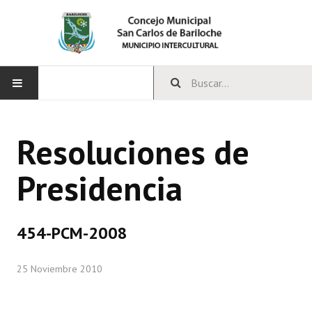
INICIO
Resoluciones de
CONCEJO
Presidencia
Bloques Políticos
Integrantes del Concejo
454-PCM-2008
Comisiones Permanentes
25 Noviembre 2010
Comisiones Especiales
Concejales Mandato Cumplido