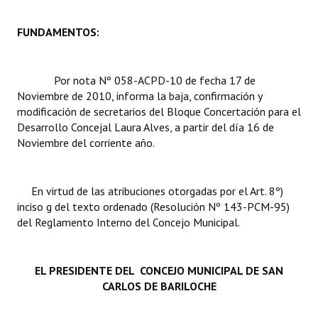
Dictámenes Asesoría Letrada
FUNDAMENTOS:
Actas de Sesión
Por nota Nº 058-ACPD-10 de fecha 17 de
Informes de Unidad Coordinadora
Noviembre de 2010, informa la baja, confirmación y
modificación de secretarios del Bloque Concertación para el
Ejecución Presupuestaria
Desarrollo Concejal Laura Alves, a partir del día 16 de
Noviembre del corriente año.
Actas de Audiencias Públicas
NORMATIVA
En virtud de las atribuciones otorgadas por el Art. 8º)
inciso g del texto ordenado (Resolución Nº 143-PCM-95)
Comunicaciones
del Reglamento Interno del Concejo Municipal.
Declaraciones
Resoluciones
EL PRESIDENTE DEL CONCEJO MUNICIPAL DE SAN
CARLOS DE BARILOCHE
Resoluciones de Presidencia