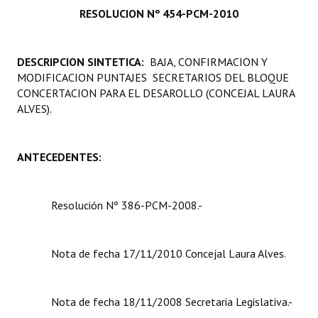
RESOLUCION Nº 454-PCM-2010
Programas
LEGISLACIÓN
DESCRIPCION SINTETICA:
BAJA, CONFIRMACION Y
MODIFICACION PUNTAJES SECRETARIOS DEL BLOQUE
Constitución Nacional
CONCERTACION PARA EL DESAROLLO (CONCEJAL LAURA
ALVES).
Constitución Provincial
Carta Orgánica 2007
ANTECEDENTES:
Reglamento Interno
Digesto
Resolución Nº 386-PCM-2008.-
Organigrama
Nota de fecha 17/11/2010 Concejal Laura Alves.
DOCUMENTOS
Informes de Gestión
Nota de fecha 18/11/2008 Secretaria Legislativa.-
Proyectos Presentados