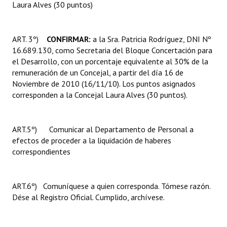
Laura Alves (30 puntos)
Huéspedes de Honor - Registro
Antiguos Pobladores - Registro
ART. 3º)
CONFIRMAR:
a la Sra. Patricia Rodríguez, DNI Nº
16.689.130, como Secretaria del Bloque Concertación para
Reconocimientos - Registro
el Desarrollo, con un porcentaje equivalente al 30% de la
remuneración de un Concejal, a partir del día 16 de
Bariloche, Municipio intercultural
Noviembre de 2010 (16/11/10). Los puntos asignados
Entrega de distinciones
corresponden a la Concejal Laura Alves (30 puntos).
REFORMA DE LA CARTA ORGÁNICA
ART.5º) Comunicar al Departamento de Personal a
efectos de proceder a la liquidación de haberes
correspondientes
ART.6º) Comuníquese a quien corresponda. Tómese razón.
Dése al Registro Oficial. Cumplido, archívese.