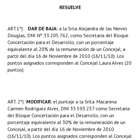
INSTITUCIONAL
RESUELVE
Antiguos Pobladores
ART.1º)
DAR DE
BAJA:
a la Srta. Alejandra de las Nieves
Noticias Destacadas
Douglas, DNI Nº 33.205.762, como Secretaria del Bloque
Concertación para el Desarrollo, con un porcentaje
Registros y Distinciones
equivalente al 20% de la remuneración de un Concejal, a
partir del día 16 de Noviembre de 2010 (16/11/10). Los
Datos Históricos
puntos asignados corresponden al Concejal Laura Alves (20
puntos).
Premio al Mérito - Registro
Audiencias Públicas - Registro
Mujeres que Dejaron Huellas - Registro
ART. 2º)
MODIFICAR:
el puntaje a la Srita. Macarena
Periodistas Decanos - Registro
Carmen Rodríguez Alves, DNI 35.593.237 como Secretaria
del Bloque Concertación para el Desarrollo, con un
Ciudadano Ilustre - Registro
porcentaje equivalente al 30% de la remuneración de un
Concejal, a partir del día 16 de Noviembre de 2010
Banca del Vecino - Registro
(16/11/10). Los puntos asignados corresponden al Concejal