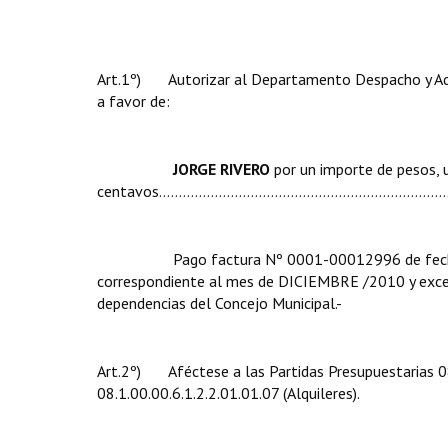
Art.1º) Autorizar al Departamento Despacho y Admi
a favor de:
JORGE RIVERO
por un importe de pesos, 
centavos........................................................................
Pago factura Nº 0001-00012996 de fecha 14/1
correspondiente al mes de DICIEMBRE /2010 y exce
dependencias del Concejo Municipal.-
Art.2º) Aféctese a las Partidas Presupuestarias 08.
08.1.00.00.6.1.2.2.01.01.07 (Alquileres).