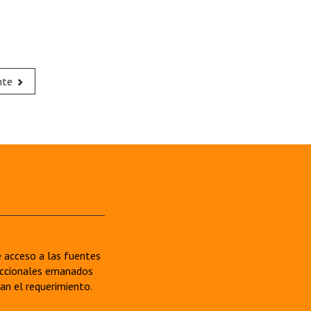
nte
re acceso a las fuentes
sdiccionales emanados
van el requerimiento.