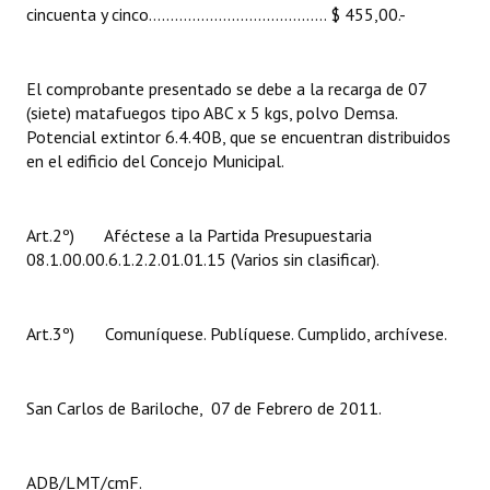
cincuenta y cinco......................................... $ 455,00.-
Huéspedes de Honor - Registro
Antiguos Pobladores - Registro
El comprobante presentado se debe a la recarga de 07
(siete) matafuegos tipo ABC x 5 kgs, polvo Demsa.
Reconocimientos - Registro
Potencial extintor 6.4.40B, que se encuentran distribuidos
Bariloche, Municipio intercultural
en el edificio del Concejo Municipal.
Entrega de distinciones
Art.2º) Aféctese a la Partida Presupuestaria
REFORMA DE LA CARTA ORGÁNICA
08.1.00.00.6.1.2.2.01.01.15 (Varios sin clasificar).
Art.3º) Comuníquese. Publíquese. Cumplido, archívese.
San Carlos de Bariloche, 07 de Febrero de 2011.
ADB/LMT/cmF.