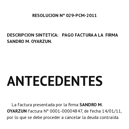
Programas
RES
OLUCION Nº 029-PCM-2011
LEGISLACIÓN
Constitución Nacional
DESCRIPCION SINTETICA:
PAGO FACTURA A LA FIRMA
SANDRO M. OYARZUN.
Constitución Provincial
Carta Orgánica 2007
Reglamento Interno
ANTECEDENTES
Digesto
Organigrama
DOCUMENTOS
La factura presentada por la firma 
SANDRO M.
OYARZUN

factura Nº 0001-00004847, de fecha 14/01/11,
por lo que se debe proceder a cancelar la deuda contraída.
Informes de Gestión
Proyectos Presentados