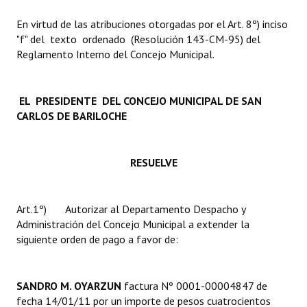
INSTITUCIONAL
En virtud de las atribuciones otorgadas por el Art. 8º) inciso
"f" del texto ordenado (Resolución 143-CM-95) del
Antiguos Pobladores
Reglamento Interno del Concejo Municipal.
Noticias Destacadas
Registros y Distinciones
EL PRESIDENTE DEL CONCEJO MUNICIPAL DE SAN
CARLOS DE BARILOCHE
Datos Históricos
Premio al Mérito - Registro
RESUELVE
Audiencias Públicas - Registro
Art.1º) Autorizar al Departamento Despacho y
Mujeres que Dejaron Huellas - Registro
Administración del Concejo Municipal a extender la
Periodistas Decanos - Registro
siguiente orden de pago a favor de:
Ciudadano Ilustre - Registro
SANDRO M. OYARZUN
factura Nº 0001-00004847 de
Banca del Vecino - Registro
fecha 14/01/11 por un importe de pesos cuatrocientos