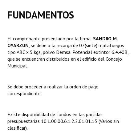
FUNDAMENTOS
Dictámenes Asesoría Letrada
Actas de Sesión
Informes de Unidad Coordinadora
El comprobante presentado por la firma 
SANDRO M.
OYARZUN
, se debe a la recarga de 07(siete) matafuegos
Ejecución Presupuestaria
tipo ABC x 5 kgs, polvo Demsa. Potencial extintor 6.4.40B,
que se encuentran distribuidos en el edificio del Concejo
Actas de Audiencias Públicas
Municipal.
NORMATIVA
Se debe proceder a realizar la orden de pago
Comunicaciones
correspondiente.
Declaraciones
Existe disponibilidad de fondos en las partidas
Resoluciones
presupuestarias 10.1.00.00.6.1.2.2.01.01.15 (Varios sin
clasificar).
Resoluciones de Presidencia