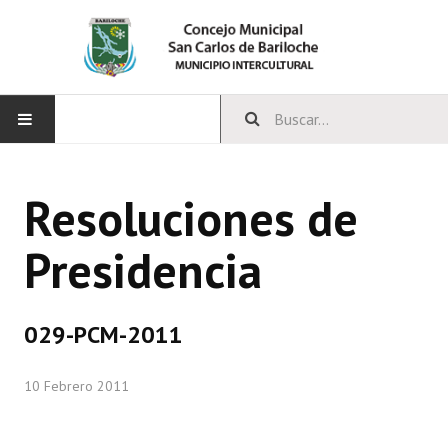
INICIO
Resoluciones de
CONCEJO
Presidencia
Bloques Políticos
Integrantes del Concejo
029-PCM-2011
Comisiones Permanentes
10 Febrero 2011
Comisiones Especiales
Concejales Mandato Cumplido