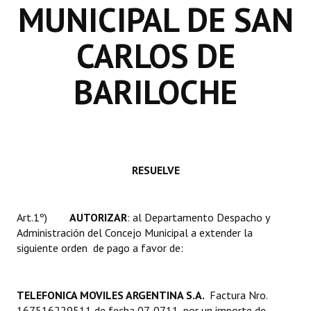
MUNICIPAL DE SAN
Huéspedes de Honor - Registro
CARLOS DE
Antiguos Pobladores - Registro
Reconocimientos - Registro
BARILOCHE
Bariloche, Municipio intercultural
Entrega de distinciones
REFORMA DE LA CARTA ORGÁNICA
RESUELVE
Art.1º)
AUTORIZAR
: al Departamento Despacho y
Administración del Concejo Municipal a extender la
siguiente orden de pago a favor de:
TELEFONICA MOVILES ARGENTINA S.A.
Factura Nro.
167516229511 de fecha 07-0711, por un importe de