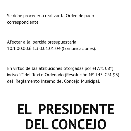
INSTITUCIONAL
Se debe proceder a realizar la Orden de pago
Antiguos Pobladores
correspondiente.
Noticias Destacadas
Registros y Distinciones
Afectar a la partida presupuestaria
10.1.00.00.6.1.3.0.01.01.04 (Comunicaciones).
Datos Históricos
Premio al Mérito - Registro
En virtud de las atribuciones otorgadas por el Art. 08º)
inciso "f" del Texto Ordenado (Resolución Nº 143-CM-95)
Audiencias Públicas - Registro
del Reglamento Interno del Concejo Municipal.
Mujeres que Dejaron Huellas - Registro
Periodistas Decanos - Registro
EL PRESIDENTE
Ciudadano Ilustre - Registro
DEL CONCEJO
Banca del Vecino - Registro