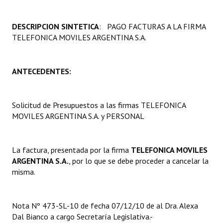
Programas
DESCRIPCION SINTETICA
: PAGO FACTURAS A LA FIRMA
LEGISLACIÓN
TELEFONICA MOVILES ARGENTINA S.A.
Constitución Nacional
ANTECEDENTES:
Constitución Provincial
Carta Orgánica 2007
Solicitud de Presupuestos a las firmas TELEFONICA
MOVILES ARGENTINA S.A. y PERSONAL
Reglamento Interno
Digesto
La factura, presentada por la firma
TELEFONICA MOVILES
Organigrama
ARGENTINA S.A.
, por lo que se debe proceder a cancelar la
misma.
DOCUMENTOS
Informes de Gestión
Nota Nº 473-SL-10 de fecha 07/12/10 de al Dra. Alexa
Dal Bianco a cargo Secretaría Legislativa.-
Proyectos Presentados