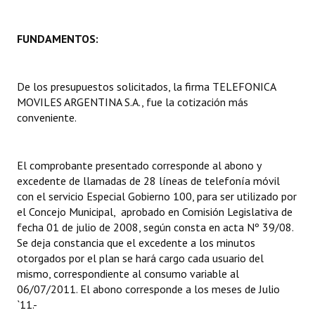
Dictámenes Asesoría Letrada
FUNDAMENTOS:
Actas de Sesión
De los presupuestos solicitados, la firma TELEFONICA
Informes de Unidad Coordinadora
MOVILES ARGENTINA S.A., fue la cotización más
Ejecución Presupuestaria
conveniente.
Actas de Audiencias Públicas
El comprobante presentado corresponde al abono y
NORMATIVA
excedente de llamadas de 28 líneas de telefonía móvil
con el servicio Especial Gobierno 100, para ser utilizado por
Comunicaciones
el Concejo Municipal, aprobado en Comisión Legislativa de
fecha 01 de julio de 2008, según consta en acta Nº 39/08.
Declaraciones
Se deja constancia que el excedente a los minutos
otorgados por el plan se hará cargo cada usuario del
Resoluciones
mismo, correspondiente al consumo variable al
06/07/2011. El abono corresponde a los meses de Julio
Resoluciones de Presidencia
`11.-