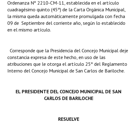
Ordenanza Nº 2210-CM-11, establecida en el artículo
INSTITUCIONAL
cuadragésimo quinto (45º) de la Carta Orgánica Municipal,
la misma queda automáticamente promulgada con fecha
Antiguos Pobladores
09 de Septiembre del corriente año, según lo establecido
en el mismo artículo.
Noticias Destacadas
Registros y Distinciones
Corresponde que la Presidencia del Concejo Municipal deje
Datos Históricos
constancia expresa de este hecho, en uso de las
atribuciones que le otorga el artículo 25º del Reglamento
Premio al Mérito - Registro
Interno del Concejo Municipal de San Carlos de Bariloche.
Audiencias Públicas - Registro
EL PRESIDENTE DEL CONCEJO MUNICIPAL DE SAN
Mujeres que Dejaron Huellas - Registro
CARLOS DE BARILOCHE
Periodistas Decanos - Registro
Ciudadano Ilustre - Registro
RESUELVE
Banca del Vecino - Registro