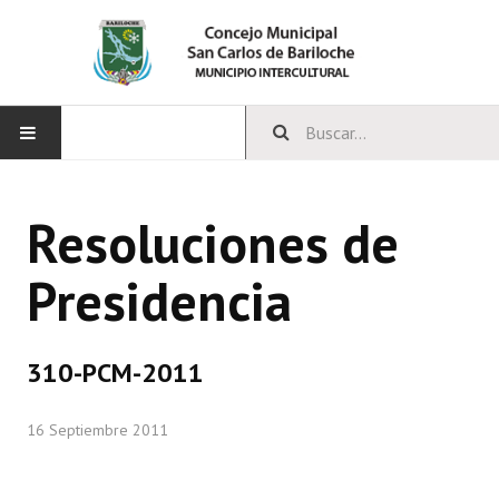
INICIO
Resoluciones de
CONCEJO
Presidencia
Bloques Políticos
Integrantes del Concejo
310-PCM-2011
Comisiones Permanentes
16 Septiembre 2011
Comisiones Especiales
Concejales Mandato Cumplido