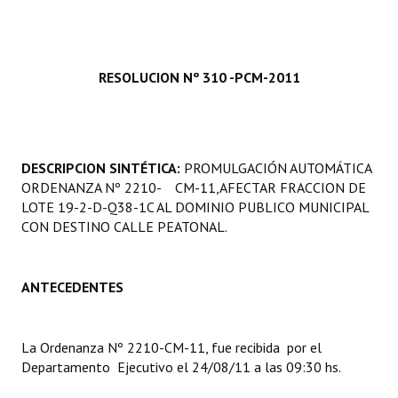
Programas
LEGISLACIÓN
RESOLUCION Nº 310 -PCM-2011
Constitución Nacional
Constitución Provincial
DESCRIPCION SINTÉTICA:
PROMULGACIÓN AUTOMÁTICA
Carta Orgánica 2007
ORDENANZA Nº 2210- CM-11,AFECTAR FRACCION DE
LOTE 19-2-D-Q38-1C AL DOMINIO PUBLICO MUNICIPAL
Reglamento Interno
CON DESTINO CALLE PEATONAL.
Digesto
Organigrama
ANTECEDENTES
DOCUMENTOS
La Ordenanza Nº 2210-CM-11, fue recibida por el
Informes de Gestión
Departamento Ejecutivo el 24/08/11 a las 09:30 hs.
Proyectos Presentados