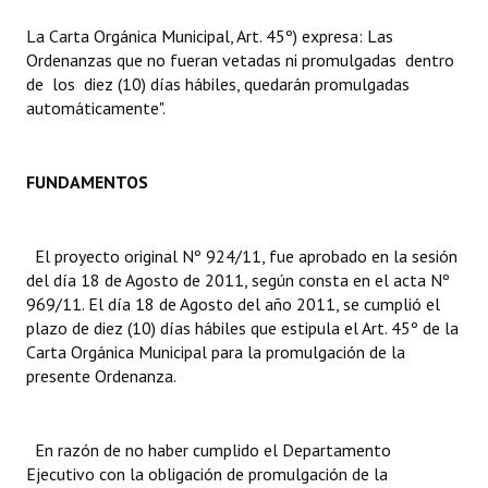
La Carta Orgánica Municipal, Art. 45º) expresa: Las
Dictámenes Asesoría Letrada
Ordenanzas que no fueran vetadas ni promulgadas dentro
de los diez (10) días hábiles, quedarán promulgadas
Actas de Sesión
automáticamente".
Informes de Unidad Coordinadora
Ejecución Presupuestaria
FUNDAMENTOS
Actas de Audiencias Públicas
El proyecto original Nº 924/11, fue aprobado en la sesión
NORMATIVA
del día 18 de Agosto de 2011, según consta en el acta Nº
969/11. El día 18 de Agosto del año 2011, se cumplió el
Comunicaciones
plazo de diez (10) días hábiles que estipula el Art. 45º de la
Carta Orgánica Municipal para la promulgación de la
Declaraciones
presente Ordenanza.
Resoluciones
En razón de no haber cumplido el Departamento
Resoluciones de Presidencia
Ejecutivo con la obligación de promulgación de la