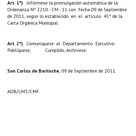
Art. 1º)
Infórmese la promulgación automática de la
Huéspedes de Honor - Registro
Ordenanza Nº 2210 - CM - 11 con fecha 09 de Septiembre
de 2011, según lo establecido en el artículo 45º de la
Antiguos Pobladores - Registro
Carta Orgánica Municipal.
Reconocimientos - Registro
Art. 2º)
Bariloche, Municipio intercultural
Comuníquese al Departamento Ejecutivo.
Publíquese, Cumplido, Archívese.
Entrega de distinciones
REFORMA DE LA CARTA ORGÁNICA
San Carlos de Bariloche
, 09 de Septiembre de 2011.
ADB/LMT/CMF.