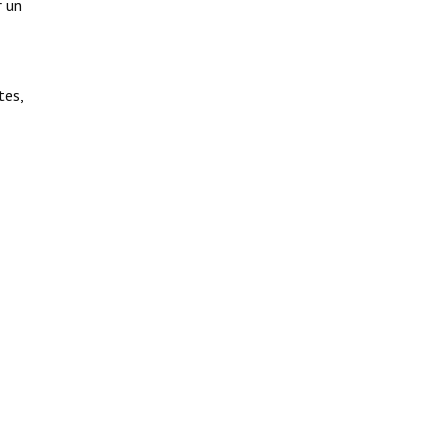
 un
tes,