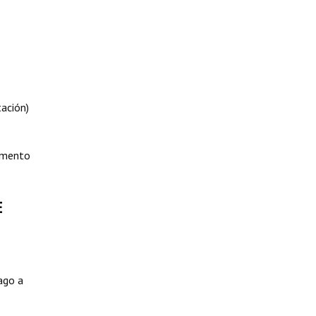
tación)
lamento
E
ago a