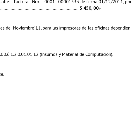
detalle: factura Nro. 0001–00001333 de fecha 01/12/2011, por
…………………..……………………………….…………………....
$ 450, 00.-
mes de Noviembre`11, para las impresoras de las oficinas dependien
.00.6.1.2.0.01.01.12 (Insumos y Material de Computación).
e.