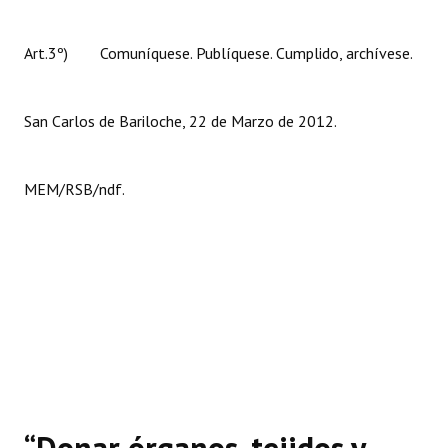
Huéspedes de Honor - Registro
Art.3º) Comuníquese. Publíquese. Cumplido, archívese.
Antiguos Pobladores - Registro
Reconocimientos - Registro
San Carlos de Bariloche, 22 de Marzo de 2012.
Bariloche, Municipio intercultural
Entrega de distinciones
MEM/RSB/ndf.
REFORMA DE LA CARTA ORGÁNICA