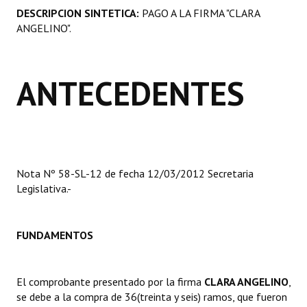
DESCRIPCION SINTETICA:
PAGO A LA FIRMA "CLARA
Programas
ANGELINO".
LEGISLACIÓN
Constitución Nacional
ANTECEDENTES
Constitución Provincial
Carta Orgánica 2007
Reglamento Interno
Nota Nº 58-SL-12 de fecha 12/03/2012 Secretaria
Legislativa.-
Digesto
Organigrama
FUNDAMENTOS
DOCUMENTOS
Informes de Gestión
El comprobante presentado por la firma
CLARA ANGELINO
,
se debe a la compra de 36(treinta y seis) ramos, que fueron
Proyectos Presentados