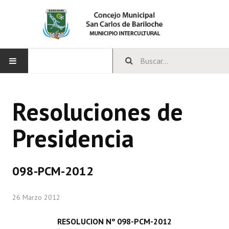
INICIO
Resoluciones de
CONCEJO
Presidencia
Bloques Políticos
Integrantes del Concejo
098-PCM-2012
Comisiones Permanentes
26 Marzo 2012
Comisiones Especiales
Concejales Mandato Cumplido
RESOLUCION Nº 098-PCM-2012