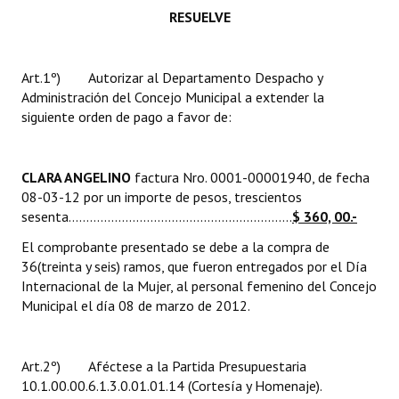
INSTITUCIONAL
RESUELVE
Antiguos Pobladores
Art.1º) Autorizar al Departamento Despacho y
Noticias Destacadas
Administración del Concejo Municipal a extender la
siguiente orden de pago a favor de:
Registros y Distinciones
Datos Históricos
CLARA ANGELINO
factura Nro. 0001-00001940, de fecha
08-03-12 por un importe de pesos, trescientos
Premio al Mérito - Registro
sesenta...............................................................
$ 360, 00.-
Audiencias Públicas - Registro
El comprobante presentado se debe a la compra de
36(treinta y seis) ramos, que fueron entregados por el Día
Mujeres que Dejaron Huellas - Registro
Internacional de la Mujer, al personal femenino del Concejo
Municipal el día 08 de marzo de 2012.
Periodistas Decanos - Registro
Ciudadano Ilustre - Registro
Art.2º) Aféctese a la Partida Presupuestaria
Banca del Vecino - Registro
10.1.00.00.6.1.3.0.01.01.14 (Cortesía y Homenaje).