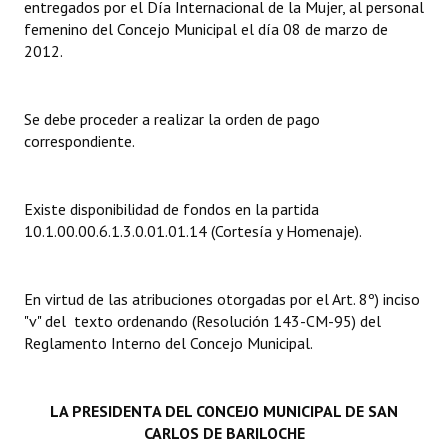
entregados por el Día Internacional de la Mujer, al personal
femenino del Concejo Municipal el día 08 de marzo de
Dictámenes Asesoría Letrada
2012.
Actas de Sesión
Se debe proceder a realizar la orden de pago
Informes de Unidad Coordinadora
correspondiente.
Ejecución Presupuestaria
Actas de Audiencias Públicas
Existe disponibilidad de fondos en la partida
10.1.00.00.6.1.3.0.01.01.14 (Cortesía y Homenaje).
NORMATIVA
Comunicaciones
En virtud de las atribuciones otorgadas por el Art. 8º) inciso
"v" del texto ordenando (Resolución 143-CM-95) del
Declaraciones
Reglamento Interno del Concejo Municipal.
Resoluciones
LA PRESIDENTA DEL
CONCEJO MUNICIPAL DE SAN
Resoluciones de Presidencia
CARLOS DE BARILOCHE