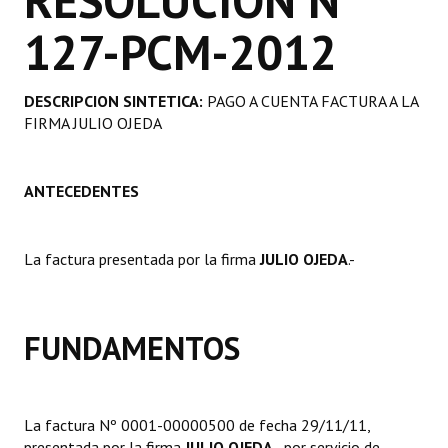
RESOLUCION Nº
Programas
127-PCM-2012
LEGISLACIÓN
DESCRIPCION SINTETICA:
PAGO A CUENTA FACTURA A LA
Constitución Nacional
FIRMA JULIO OJEDA
Constitución Provincial
ANTECEDENTES
Carta Orgánica 2007
Reglamento Interno
La factura presentada por la firma
JULIO OJEDA
.-
Digesto
Organigrama
FUNDAMENTOS
DOCUMENTOS
Informes de Gestión
La factura Nº 0001-00000500 de fecha 29/11/11,
presentada por la firma
JULIO OJEDA
., por servicio de
Proyectos Presentados