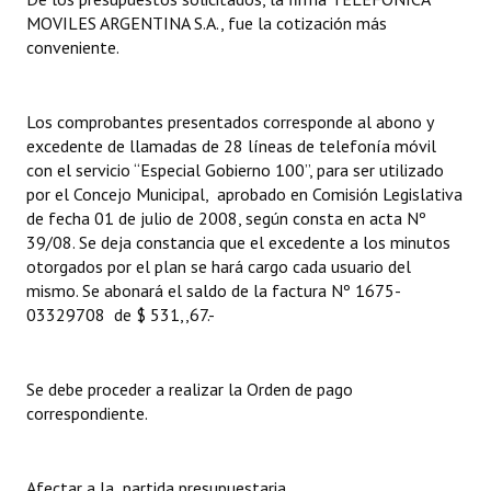
MOVILES ARGENTINA S.A., fue la cotización más
Dictámenes Asesoría Letrada
conveniente.
Actas de Sesión
Los comprobantes presentados corresponde al abono y
Informes de Unidad Coordinadora
excedente de llamadas de 28 líneas de telefonía móvil
con el servicio “Especial Gobierno 100”, para ser utilizado
Ejecución Presupuestaria
por el Concejo Municipal, aprobado en Comisión Legislativa
de fecha 01 de julio de 2008, según consta en acta Nº
Actas de Audiencias Públicas
39/08. Se deja constancia que el excedente a los minutos
otorgados por el plan se hará cargo cada usuario del
NORMATIVA
mismo. Se abonará el saldo de la factura Nº 1675-
03329708 de $ 531,,67.-
Comunicaciones
Declaraciones
Se debe proceder a realizar la Orden de pago
correspondiente.
Resoluciones
Resoluciones de Presidencia
Afectar a la partida presupuestaria