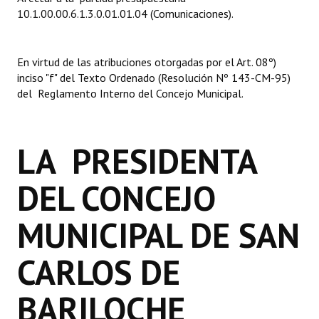
INSTITUCIONAL
10.1.00.00.6.1.3.0.01.01.04 (Comunicaciones).
Antiguos Pobladores
En virtud de las atribuciones otorgadas por el Art. 08º)
Noticias Destacadas
inciso "f" del Texto Ordenado (Resolución Nº 143-CM-95)
del Reglamento Interno del Concejo Municipal.
Registros y Distinciones
Datos Históricos
LA PRESIDENTA
Premio al Mérito - Registro
DEL CONCEJO
Audiencias Públicas - Registro
Mujeres que Dejaron Huellas - Registro
MUNICIPAL DE SAN
Periodistas Decanos - Registro
CARLOS DE
Ciudadano Ilustre - Registro
BARILOCHE
Banca del Vecino - Registro