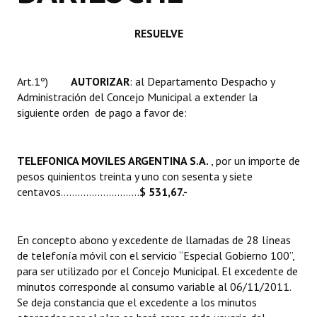
Huéspedes de Honor - Registro
RESUELVE
Antiguos Pobladores - Registro
Reconocimientos - Registro
Art.1º)
AUTORIZAR
: al Departamento Despacho y
Administración del Concejo Municipal a extender la
Bariloche, Municipio intercultural
siguiente orden de pago a favor de:
Entrega de distinciones
TELEFONICA MOVILES ARGENTINA S.A.
, por un importe de
REFORMA DE LA CARTA ORGÁNICA
pesos quinientos treinta y uno con sesenta y siete
centavos………...................
$ 531,67.-
En concepto abono y excedente de llamadas de 28 líneas
de telefonía móvil con el servicio “Especial Gobierno 100”,
para ser utilizado por el Concejo Municipal. El excedente de
minutos corresponde al consumo variable al 06/11/2011.
Se deja constancia que el excedente a los minutos