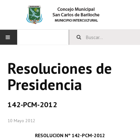
INICIO
Resoluciones de
CONCEJO
Presidencia
Bloques Políticos
Integrantes del Concejo
142-PCM-2012
Comisiones Permanentes
10 Mayo 2012
Comisiones Especiales
Concejales Mandato Cumplido
RESOLUCION Nº 142-PCM-2012