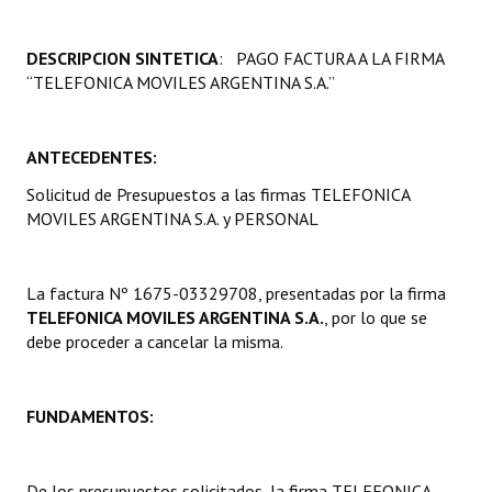
Programas
DESCRIPCION SINTETICA
: PAGO FACTURA A LA FIRMA
LEGISLACIÓN
“TELEFONICA MOVILES ARGENTINA S.A.”
Constitución Nacional
ANTECEDENTES:
Constitución Provincial
Solicitud de Presupuestos a las firmas TELEFONICA
Carta Orgánica 2007
MOVILES ARGENTINA S.A. y PERSONAL
Reglamento Interno
La factura Nº 1675-03329708, presentadas por la firma
Digesto
TELEFONICA MOVILES ARGENTINA S.A.
, por lo que se
debe proceder a cancelar la misma.
Organigrama
DOCUMENTOS
FUNDAMENTOS:
Informes de Gestión
De los presupuestos solicitados, la firma TELEFONICA
Proyectos Presentados