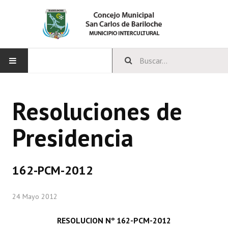
INICIO
Resoluciones de
CONCEJO
Presidencia
Bloques Políticos
Integrantes del Concejo
162-PCM-2012
Comisiones Permanentes
24 Mayo 2012
Comisiones Especiales
Concejales Mandato Cumplido
RESOLUCION Nº 162-PCM-2012