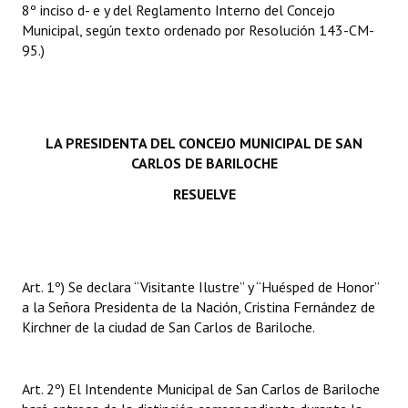
8º inciso d- e y del Reglamento Interno del Concejo
Huéspedes de Honor - Registro
Municipal, según texto ordenado por Resolución 143-CM-
95.)
Antiguos Pobladores - Registro
Reconocimientos - Registro
Bariloche, Municipio intercultural
LA PRESIDENTA DEL CONCEJO MUNICIPAL DE SAN
CARLOS DE BARILOCHE
Entrega de distinciones
RESUELVE
REFORMA DE LA CARTA ORGÁNICA
Art. 1º) Se declara “Visitante Ilustre” y “Huésped de Honor”
a la Señora Presidenta de la Nación, Cristina Fernández de
Kirchner de la ciudad de San Carlos de Bariloche.
Art. 2º) El Intendente Municipal de San Carlos de Bariloche