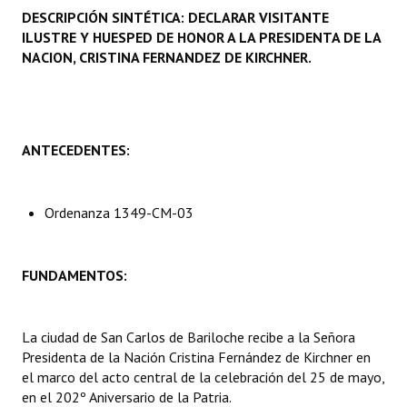
DESCRIPCIÓN SINTÉTICA: DECLARAR VISITANTE
Programas
ILUSTRE Y HUESPED DE HONOR A LA PRESIDENTA DE LA
NACION, CRISTINA FERNANDEZ DE KIRCHNER.
LEGISLACIÓN
Constitución Nacional
Constitución Provincial
ANTECEDENTES:
Carta Orgánica 2007
Ordenanza 1349-CM-03
Reglamento Interno
Digesto
FUNDAMENTOS:
Organigrama
DOCUMENTOS
La ciudad de San Carlos de Bariloche recibe a la Señora
Presidenta de la Nación Cristina Fernández de Kirchner en
Informes de Gestión
el marco del acto central de la celebración del 25 de mayo,
en el 202º Aniversario de la Patria.
Proyectos Presentados