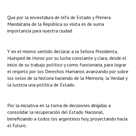
Dictámenes Asesoría Letrada
Que por la envestidura de Jefa de Estado y Primera
Mandataria de la República su visita es de suma
Actas de Sesión
importancia para nuestra ciudad.
Informes de Unidad Coordinadora
Ejecución Presupuestaria
Y en el mismo sentido declarar a la Señora Presidenta,
Huésped de Honor por su lucha constante y clara, desde el
Actas de Audiencias Públicas
inicio de su trabajo político y como funcionaria, para lograr
el respeto por los Derechos Humanos avanzando por sobre
NORMATIVA
los velos de la historia haciendo de la Memoria, la Verdad y
la Justicia una política de Estado.
Comunicaciones
Declaraciones
Por la iniciativa en la toma de decisiones dirigidas a
consolidar la recuperación del Estado Nacional,
Resoluciones
beneficiando a todos los argentinos hoy, proyectando hacia
el futuro.
Resoluciones de Presidencia