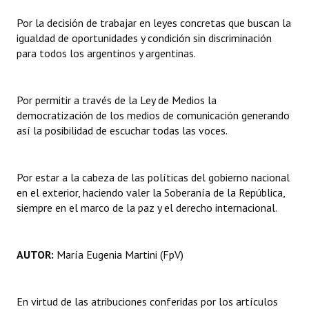
INSTITUCIONAL
Por la decisión de trabajar en leyes concretas que buscan la
igualdad de oportunidades y condición sin discriminación
Antiguos Pobladores
para todos los argentinos y argentinas.
Noticias Destacadas
Registros y Distinciones
Por permitir a través de la Ley de Medios la
democratización de los medios de comunicación generando
Datos Históricos
así la posibilidad de escuchar todas las voces.
Premio al Mérito - Registro
Por estar a la cabeza de las políticas del gobierno nacional
Audiencias Públicas - Registro
en el exterior, haciendo valer la Soberanía de la República,
siempre en el marco de la paz y el derecho internacional.
Mujeres que Dejaron Huellas - Registro
Periodistas Decanos - Registro
AUTOR:
María Eugenia Martini (FpV)
Ciudadano Ilustre - Registro
Banca del Vecino - Registro
En virtud de las atribuciones conferidas por los artículos