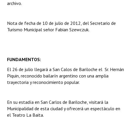
archivo.
Dictámenes Asesoría Letrada
Nota de fecha de 10 de julio de 2012, del Secretario de
Actas de Sesión
Turismo Municipal señor Fabian Szewczuk.
Informes de Unidad Coordinadora
Ejecución Presupuestaria
FUNDAMENTOS:
Actas de Audiencias Públicas
El 26 de julio llegará a San Calos de Bariloche el Sr. Hernán
NORMATIVA
Piquin, reconocido bailarín argentino con una amplia
trayectoria y reconocimiento popular.
Comunicaciones
Declaraciones
En su estadía en San Carlos de Bariloche, visitará la
Municipalidad de esta ciudad y ofrecerá un espectáculo en
Resoluciones
el Teatro La Baita.
Resoluciones de Presidencia