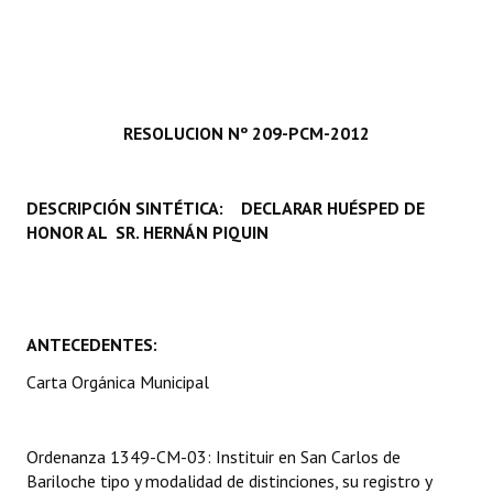
Programas
LEGISLACIÓN
Constitución Nacional
RESOLUCION Nº 209-PCM-2012
Constitución Provincial
DESCRIPCIÓN SINTÉTICA: DECLARAR HUÉSPED DE
Carta Orgánica 2007
HONOR AL SR. HERNÁN PIQUIN
Reglamento Interno
Digesto
ANTECEDENTES:
Organigrama
Carta Orgánica Municipal
DOCUMENTOS
Informes de Gestión
Ordenanza 1349-CM-03: Instituir en San Carlos de
Bariloche tipo y modalidad de distinciones, su registro y
Proyectos Presentados