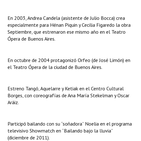
Huéspedes de Honor - Registro
En 2003, Andrea Candela (asistente de Julio Bocca) crea
Antiguos Pobladores - Registro
especialmente para Hénan Piquin y Cecilia Figaredo la obra
Septiembre, que estrenaron ese mismo año en el Teatro
Reconocimientos - Registro
Ópera de Buenos Aires.
Bariloche, Municipio intercultural
Entrega de distinciones
En octubre de 2004 protagonizó Orfeo (de José Limón) en
el Teatro Ópera de la ciudad de Buenos Aires.
REFORMA DE LA CARTA ORGÁNICA
Estreno Tangó, Aquelarre y Ketiak en el Centro Cultural
Borges, con coreografías de Ana María Stekelman y Oscar
Aráiz.
Participó bailando con su “soñadora” Noelia en el programa
televisivo Showmatch en “Bailando bajo la lluvia”
(diciembre de 2011).