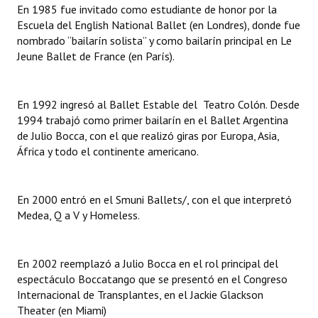
En 1985 fue invitado como estudiante de honor por la
INSTITUCIONAL
Escuela del English National Ballet (en Londres), donde fue
nombrado “bailarín solista” y como bailarín principal en Le
Antiguos Pobladores
Jeune Ballet de France (en París).
Noticias Destacadas
Registros y Distinciones
En 1992 ingresó al Ballet Estable del Teatro Colón. Desde
1994 trabajó como primer bailarín en el Ballet Argentina
Datos Históricos
de Julio Bocca, con el que realizó giras por Europa, Asia,
África y todo el continente americano.
Premio al Mérito - Registro
Audiencias Públicas - Registro
En 2000 entró en el Smuni Ballets/, con el que interpretó
Medea, Q a V y Homeless.
Mujeres que Dejaron Huellas - Registro
Periodistas Decanos - Registro
En 2002 reemplazó a Julio Bocca en el rol principal del
Ciudadano Ilustre - Registro
espectáculo Boccatango que se presentó en el Congreso
Internacional de Transplantes, en el Jackie Glackson
Banca del Vecino - Registro
Theater (en Miami)