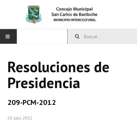
INICIO
Resoluciones de
CONCEJO
Presidencia
Bloques Políticos
Integrantes del Concejo
209-PCM-2012
Comisiones Permanentes
20 Julio 2012
Comisiones Especiales
Concejales Mandato Cumplido