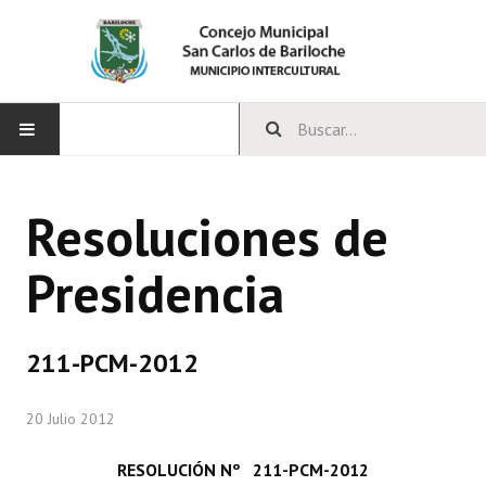
INICIO
Resoluciones de
CONCEJO
Presidencia
Bloques Políticos
Integrantes del Concejo
211-PCM-2012
Comisiones Permanentes
20 Julio 2012
Comisiones Especiales
Concejales Mandato Cumplido
RESOLUCIÓN Nº 211-PCM-2012