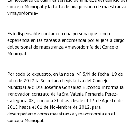
Concejo Municipal y la falta de una persona de maestranza
Dictámenes Asesoría Letrada
y mayordomía.-
Actas de Sesión
Es indispensable contar con una persona que tenga
Informes de Unidad Coordinadora
experiencia en las tareas a encomendar por el jefe a cargo
del personal de maestranza y mayordomía del Concejo
Ejecución Presupuestaria
Municipal.
Actas de Audiencias Públicas
Por todo lo expuesto, en la nota Nº S/N de fecha 19 de
NORMATIVA
Julio de 2012 la Secretaria Legislativa del Concejo
Municipal a/c. Dra. Josefina González Elizondo, informa la
Comunicaciones
renovación contrato de la Sra. Valeria Fernanda Pérez-
Categoría 08, con una 80 días, desde el 13 de Agosto de
Declaraciones
2012 hasta el 01 de Noviembre de 2012, para
desempeñarse como maestranza y mayordomía en el
Resoluciones
Concejo Municipal.
Resoluciones de Presidencia