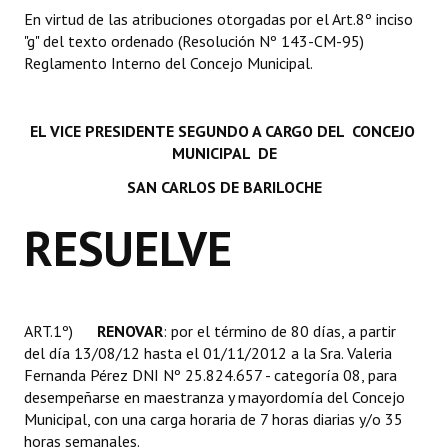
INSTITUCIONAL
En virtud de las atribuciones otorgadas por el Art.8º inciso
"g" del texto ordenado (Resolución Nº 143-CM-95)
Antiguos Pobladores
Reglamento Interno del Concejo Municipal.
Noticias Destacadas
EL VICE PRESIDENTE SEGUNDO A CARGO DEL CONCEJO
Registros y Distinciones
MUNICIPAL DE
Datos Históricos
SAN CARLOS DE BARILOCHE
Premio al Mérito - Registro
RESUELVE
Audiencias Públicas - Registro
Mujeres que Dejaron Huellas - Registro
ART.1º)
RENOVAR
: por el término de 80 días, a partir
Periodistas Decanos - Registro
del día 13/08/12 hasta el 01/11/2012 a la Sra. Valeria
Fernanda Pérez DNI Nº 25.824.657 - categoría 08, para
Ciudadano Ilustre - Registro
desempeñarse en maestranza y mayordomía del Concejo
Municipal, con una carga horaria de 7 horas diarias y/o 35
Banca del Vecino - Registro
horas semanales.