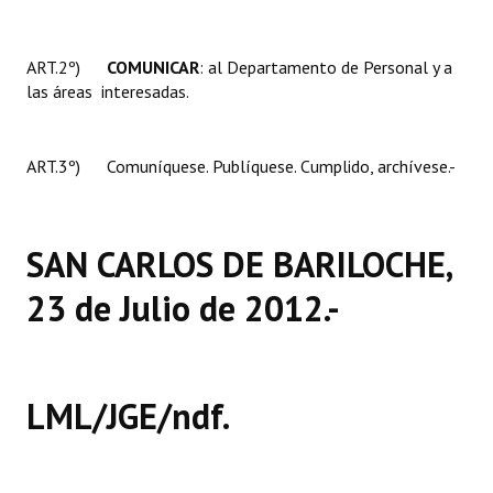
Huéspedes de Honor - Registro
ART.2º)
COMUNICAR
: al Departamento de Personal y a
Antiguos Pobladores - Registro
las áreas interesadas.
Reconocimientos - Registro
Bariloche, Municipio intercultural
ART.3º) Comuníquese. Publíquese. Cumplido, archívese.-
Entrega de distinciones
REFORMA DE LA CARTA ORGÁNICA
SAN CARLOS DE BARILOCHE,
23 de Julio de 2012.-
LML/JGE/ndf.