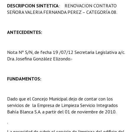
DESCRIPCION SINTETICA
: RENOVACION CONTRATO
Programas
SEÑORA VALERIA FERNANDA PEREZ – CATEGORÍA 08.
LEGISLACIÓN
ANTECEDENTES:
Constitución Nacional
Constitución Provincial
Nota Nº S/N, de fecha 19 /07/12 Secretaria Legislativa a/c.
Carta Orgánica 2007
Dra. Josefina González Elizondo.-
Reglamento Interno
FUNDAMENTOS:
Digesto
Organigrama
Dado que el Concejo Municipal dejo de contar con los
servicios de la Empresa de Limpieza Servicio Integrados
DOCUMENTOS
Bahía Blanca S.A. a partir del 01 de noviembre de 2010.
Informes de Gestión
.
La necesidad de cubrir el servicio de limpieza del edificio del
Proyectos Presentados