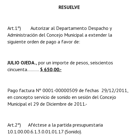
INSTITUCIONAL
RESUELVE
Antiguos Pobladores
Art.1º) Autorizar al Departamento Despacho y
Noticias Destacadas
Administración del Concejo Municipal a extender la
siguiente orden de pago a favor de:
Registros y Distinciones
Datos Históricos
JULIO OJEDA.,
por un importe de pesos, seiscientos
Premio al Mérito - Registro
cincuenta……….
$ 650,00.-
Audiencias Públicas - Registro
Pago factura Nº 0001-00000509 de fechas 29/12/2011,
Mujeres que Dejaron Huellas - Registro
en concepto servicio de sonido en sesión del Concejo
Municipal el 29 de Diciembre de 2011.-
Periodistas Decanos - Registro
Ciudadano Ilustre - Registro
Art.2º) Aféctese a la partida presupuestaria
10.1.00.00.6.1.3.0.01.01.17 (Sonido).
Banca del Vecino - Registro