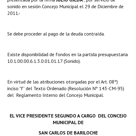
sonido en sesión Concejo Municipal el 29 de Diciembre de
Dictámenes Asesoría Letrada
2011.-
Actas de Sesión
Se debe proceder al pago de la deuda contraída.
Informes de Unidad Coordinadora
Ejecución Presupuestaria
Existe disponibilidad de fondos en la partida presupuestaria
10.1.00.00.6.1.3.0.01.01.17 (Sonido).
Actas de Audiencias Públicas
NORMATIVA
En virtud de las atribuciones otorgadas por el Art. 08º)
inciso "f” del Texto Ordenado (Resolución Nº 143-CM-95)
Comunicaciones
del Reglamento Interno del Concejo Municipal.
Declaraciones
Resoluciones
EL VICE PRESIDENTE SEGUNDO A CARGO DEL CONCEJO
MUNICIPAL DE
Resoluciones de Presidencia
SAN CARLOS DE BARILOCHE