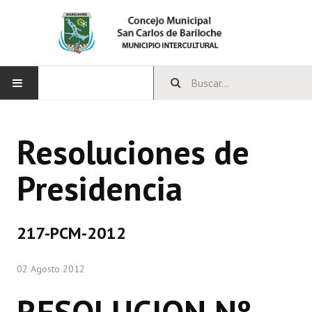
INICIO
Resoluciones de
CONCEJO
Presidencia
Bloques Políticos
Integrantes del Concejo
217-PCM-2012
Comisiones Permanentes
02 Agosto 2012
Comisiones Especiales
Concejales Mandato Cumplido