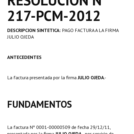
RESOLUCION Nº
Programas
217-PCM-2012
LEGISLACIÓN
DESCRIPCION SINTETICA:
PAGO FACTURA A LA FIRMA
Constitución Nacional
JULIO OJEDA
Constitución Provincial
ANTECEDENTES
Carta Orgánica 2007
Reglamento Interno
La factura presentada por la firma
JULIO OJEDA
.-
Digesto
Organigrama
FUNDAMENTOS
DOCUMENTOS
Informes de Gestión
La factura Nº 0001-00000509 de fecha 29/12/11,
presentada por la firma
JULIO OJEDA
., por servicio de
Proyectos Presentados