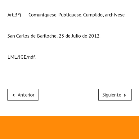
Huéspedes de Honor - Registro
Art.3º) Comuníquese. Publíquese. Cumplido, archívese.
Antiguos Pobladores - Registro
Reconocimientos - Registro
San Carlos de Bariloche, 23 de Julio de 2012.
Bariloche, Municipio intercultural
LML/JGE/ndf.
Entrega de distinciones
REFORMA DE LA CARTA ORGÁNICA
Anterior
Siguiente