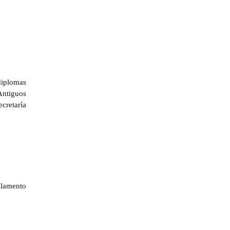
diplomas
Antiguos
cretaría
glamento