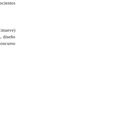
ocientos
cinueve)
, diseño
Concurso