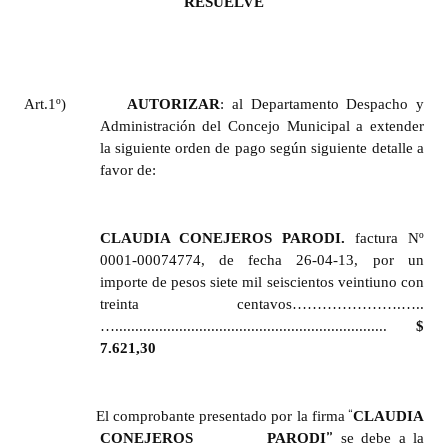
RESUELVE
Huéspedes de Honor - Registro
Antiguos Pobladores - Registro
Reconocimientos - Registro
Art.1º)
AUTORIZAR
: al Departamento Despacho y
Administración del Concejo Municipal a extender
Bariloche, Municipio intercultural
la siguiente orden de pago según siguiente detalle a
favor de:
Entrega de distinciones
REFORMA DE LA CARTA ORGÁNICA
CLAUDIA CONEJEROS PARODI.
factura Nº
0001-00074774, de fecha 26-04-13, por un
importe de pesos siete mil seiscientos veintiuno con
treinta centavos………………….…..
…....................................................................
$
7.621,30
“
El comprobante presentado por la firma
CLAUDIA
”
CONEJEROS
PARODI
se debe a la