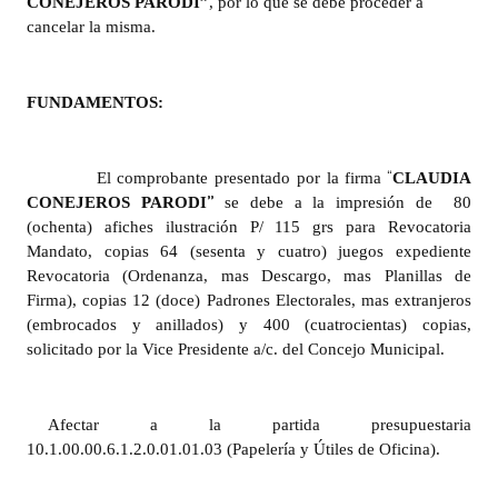
CONEJEROS PARODI”
, por lo que se debe proceder a
cancelar la misma.
Dictámenes Asesoría Letrada
Actas de Sesión
FUNDAMENTOS:
Informes de Unidad Coordinadora
“
El comprobante presentado por la firma
CLAUDIA
Ejecución Presupuestaria
”
CONEJEROS PARODI
se debe a la impresión de 80
Actas de Audiencias Públicas
(ochenta) afiches ilustración P/ 115 grs para Revocatoria
Mandato, copias 64 (sesenta y cuatro) juegos expediente
NORMATIVA
Revocatoria (Ordenanza, mas Descargo, mas Planillas de
Firma), copias 12 (doce) Padrones Electorales, mas extranjeros
(embrocados y anillados) y 400 (cuatrocientas) copias,
Comunicaciones
solicitado por la Vice Presidente a/c. del Concejo Municipal.
Declaraciones
Resoluciones
Afectar a la partida presupuestaria
10.1.00.00.6.1.2.0.01.01.03 (Papelería y Útiles de Oficina).
Resoluciones de Presidencia