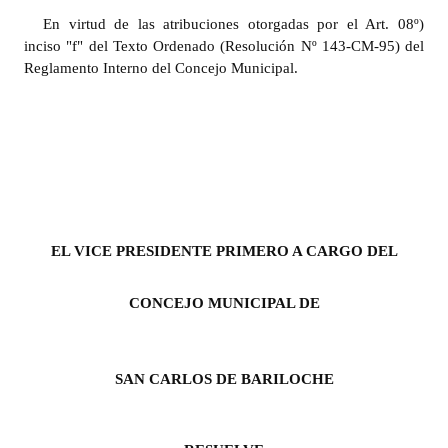
INSTITUCIONAL
En virtud de las atribuciones otorgadas por el Art. 08º)
inciso "f" del Texto Ordenado (Resolución Nº 143-CM-95) del
Antiguos Pobladores
Reglamento Interno del Concejo Municipal.
Noticias Destacadas
Registros y Distinciones
Datos Históricos
Premio al Mérito - Registro
EL VICE PRESIDENTE PRIMERO A CARGO DEL
Audiencias Públicas - Registro
Mujeres que Dejaron Huellas - Registro
CONCEJO MUNICIPAL DE
Periodistas Decanos - Registro
SAN CARLOS DE BARILOCHE
Ciudadano Ilustre - Registro
Banca del Vecino - Registro