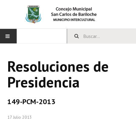
INICIO
Resoluciones de
CONCEJO
Presidencia
Bloques Políticos
Integrantes del Concejo
149-PCM-2013
Comisiones Permanentes
17 Julio 2013
Comisiones Especiales
Concejales Mandato Cumplido