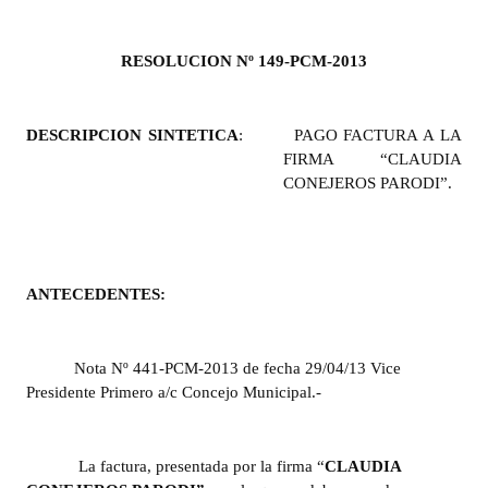
Programas
RESOLUCION Nº 149-PCM-2013
LEGISLACIÓN
Constitución Nacional
DESCRIPCION SINTETICA
:
PAGO FACTURA A LA
FIRMA “CLAUDIA
Constitución Provincial
CONEJEROS PARODI”.
Carta Orgánica 2007
Reglamento Interno
ANTECEDENTES:
Digesto
Organigrama
Nota Nº 441-PCM-2013 de fecha 29/04/13 Vice
DOCUMENTOS
Presidente Primero a/c Concejo Municipal.-
Informes de Gestión
La factura, presentada por la firma “
CLAUDIA
Proyectos Presentados