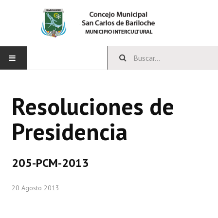
INICIO
Resoluciones de
CONCEJO
Presidencia
Bloques Políticos
Integrantes del Concejo
205-PCM-2013
Comisiones Permanentes
20 Agosto 2013
Comisiones Especiales
Concejales Mandato Cumplido