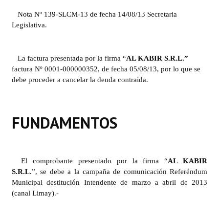
Nota Nº 139-SLCM-13 de fecha 14/08/13 Secretaria
Dictámenes Asesoría Letrada
Legislativa.
Actas de Sesión
La factura presentada por la firma “
AL KABIR S.R.L.
”
Informes de Unidad Coordinadora
factura Nº 0001-000000352, de fecha 05/08/13
, por lo que se
Ejecución Presupuestaria
debe proceder a cancelar la deuda contraída.
Actas de Audiencias Públicas
FUNDAMENTOS
NORMATIVA
Comunicaciones
El comprobante presentado por la firma “
AL KABIR
Declaraciones
S.R.L.
”
, se debe a la campaña de comunicación Referéndum
Municipal destitución Intendente de marzo a abril de 2013
Resoluciones
(canal Limay).-
Resoluciones de Presidencia