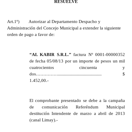
RESUELVE
Huéspedes de Honor - Registro
Antiguos Pobladores - Registro
Art.1º)
Autorizar al Departamento Despacho y
Administración del Concejo Municipal a extender la siguiente
Reconocimientos - Registro
orden de pago a favor de:
Bariloche, Municipio intercultural
Entrega de distinciones
“
AL KABIR S.R.L.
”
factura Nº 0001-00000352
de fecha 05/08/13
por
un importe
de pesos un mil
REFORMA DE LA CARTA ORGÁNICA
cuatrocientos cincuenta y
dos……………..................................... $
1.452,00.-
El comprobante presentado se debe a la campaña
de comunicación Referéndum Municipal
destitución Intendente de marzo a abril de 2013
(canal Limay).-