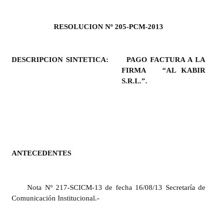
Programas
RES
OLUCION Nº 205-PCM-2013
LEGISLACIÓN
Constitución Nacional
DESCRIPCION SINTETICA:
PAGO FACTURA A LA
FIRMA “AL KABIR
Constitución Provincial
S.R.L.”.
Carta Orgánica 2007
Reglamento Interno
Digesto
Organigrama
ANTECEDENTES
DOCUMENTOS
Nota Nº 217-SCICM-13 de fecha 16/08/13 Secretaría de
Informes de Gestión
Comunicación Institucional.-
Proyectos Presentados