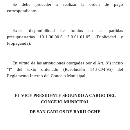
INSTITUCIONAL
Se debe proceder a realizar la orden de pago
correspondiente.
Antiguos Pobladores
Noticias Destacadas
Existe disponibilidad de fondos en las partidas
presupuestarias 10.1.00.00.6.1.3.0.01.01.05 (Publicidad y
Registros y Distinciones
Propaganda).
Datos Históricos
En virtud de las atribuciones otorgadas por el Art. 8º) inciso
Premio al Mérito - Registro
"f" del texto ordenado (Resolución 143-CM-95) del
Reglamento Interno del Concejo Municipal.
Audiencias Públicas - Registro
Mujeres que Dejaron Huellas - Registro
EL VICE PRESIDENTE SEGUNDO A CARGO DEL
Periodistas Decanos - Registro
CONCEJO MUNICIPAL
Ciudadano Ilustre - Registro
DE SAN CARLOS DE BARILOCHE
Banca del Vecino - Registro