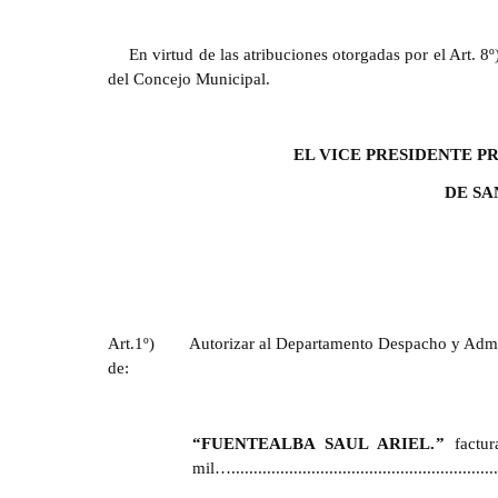
En virtud de las atribuciones otorgadas por el Art. 
del Concejo Municipal.
EL VICE PRESIDENTE 
DE SA
Art.1º)
Autorizar al Departamento Despacho y Admin
de:
“
FUENTEALBA SAUL ARIEL.
”
factu
mil….........................................................