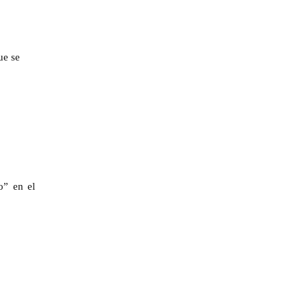
ue se
o” en el