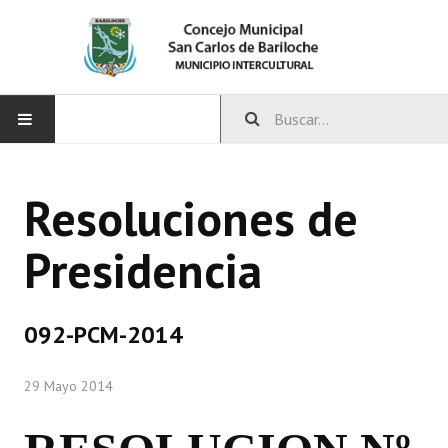
INICIO
Resoluciones de
CONCEJO
Presidencia
Bloques Políticos
Integrantes del Concejo
092-PCM-2014
Comisiones Permanentes
29 Mayo 2014
Comisiones Especiales
Concejales Mandato Cumplido