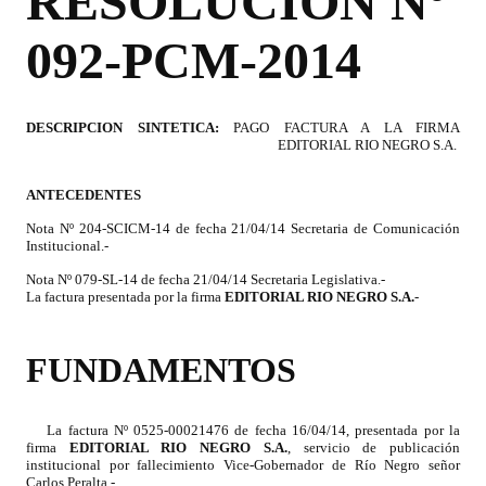
RESOLUCION Nº
Programas
092-PCM-2014
LEGISLACIÓN
Constitución Nacional
DESCRIPCION SINTETICA:
PAGO FACTURA A LA FIRMA
EDITORIAL RIO NEGRO S.A.
Constitución Provincial
ANTECEDENTES
Carta Orgánica 2007
Nota Nº 204-SCICM-14 de fecha 21/04/14 Secretaria de Comunicación
Institucional.-
Reglamento Interno
Nota Nº 079-SL-14 de fecha 21/04/14 Secretaria Legislativa.-
La factura presentada por la firma
Digesto
EDITORIAL RIO NEGRO S.A
.
-
Organigrama
FUNDAMENTOS
DOCUMENTOS
La factura Nº 0525-00021476 de fecha 16/04/14, presentada por la
Informes de Gestión
firma
EDITORIAL RIO NEGRO S.A.
, servicio de publicación
institucional por fallecimiento Vice-Gobernador de Río Negro señor
Carlos Peralta.-
Proyectos Presentados