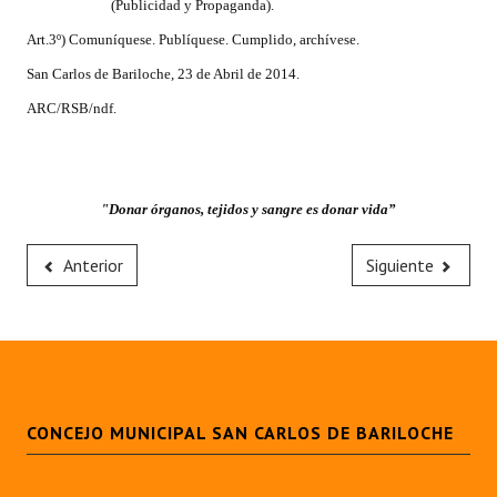
(Publicidad y Propaganda).
INSTITUCIONAL
Art.3º) Comuníquese. Publíquese. Cumplido, archívese.
Antiguos Pobladores
San Carlos de Bariloche, 23 de Abril de 2014.
ARC/RSB/ndf.
Noticias Destacadas
Registros y Distinciones
Datos Históricos
"Donar órganos, tejidos y sangre es donar vida”
Premio al Mérito - Registro
Anterior
Siguiente
Audiencias Públicas - Registro
Mujeres que Dejaron Huellas - Registro
Periodistas Decanos - Registro
Ciudadano Ilustre - Registro
CONCEJO MUNICIPAL SAN CARLOS DE BARILOCHE
Banca del Vecino - Registro