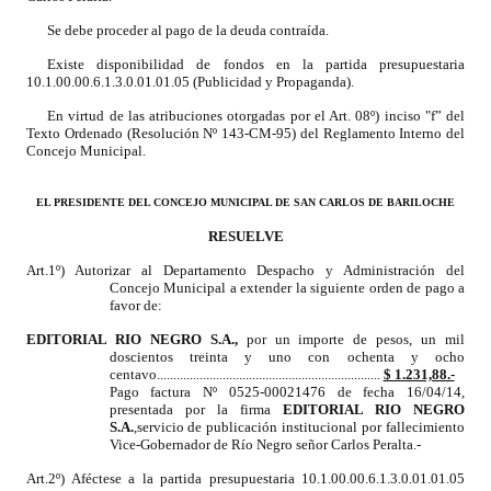
Se debe proceder al pago de la deuda contraída.
Dictámenes Asesoría Letrada
Existe disponibilidad de fondos en la partida presupuestaria
10.1.00.00.6.1.3.0.01.01.05 (Publicidad y Propaganda).
Actas de Sesión
En virtud de las atribuciones otorgadas por el Art. 08º) inciso "f” del
Informes de Unidad Coordinadora
Texto Ordenado (Resolución Nº 143-CM-95) del Reglamento Interno del
Concejo Municipal.
Ejecución Presupuestaria
EL PRESIDENTE DEL CONCEJO MUNICIPAL DE SAN CARLOS DE BARILOCHE
Actas de Audiencias Públicas
RESUELVE
Art.1º) Autorizar al Departamento Despacho y Administración del
NORMATIVA
Concejo Municipal a extender la siguiente orden de pago a
favor de:
Comunicaciones
EDITORIAL RIO NEGRO S.A.
,
por un importe de pesos, un mil
doscientos treinta y uno con ochenta y ocho
Declaraciones
centavo....................................................................
$ 1.231,88.-
Pago factura Nº 0525-00021476 de fecha 16/04/14,
presentada por la firma
EDITORIAL RIO NEGRO
Resoluciones
S.A.
,servicio de publicación institucional
por fallecimiento
Vice-Gobernador de Río Negro señor Carlos Peralta
.-
Resoluciones de Presidencia
Art.2º) Aféctese a la partida presupuestaria 10.1.00.00.6.1.3.0.01.01.05