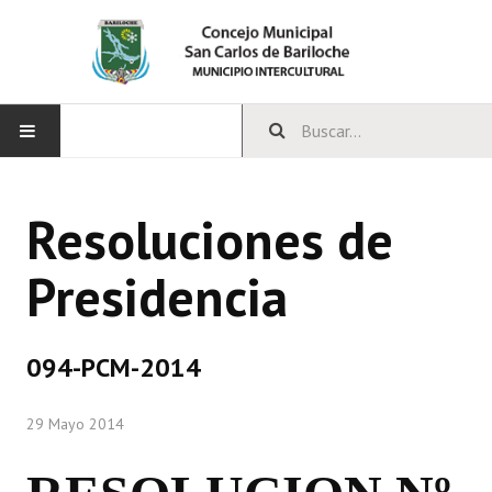
INICIO
Resoluciones de
CONCEJO
Presidencia
Bloques Políticos
Integrantes del Concejo
094-PCM-2014
Comisiones Permanentes
29 Mayo 2014
Comisiones Especiales
Concejales Mandato Cumplido