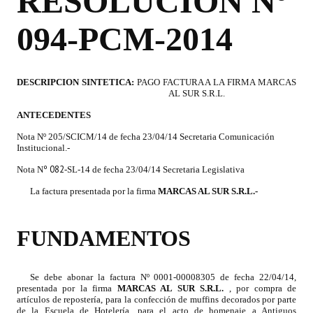
RESOLUCION Nº
Programas
094-PCM-2014
LEGISLACIÓN
Constitución Nacional
DESCRIPCION SINTETICA:
PAGO FACTURA A LA FIRMA MARCAS
AL SUR S.R.L.
Constitución Provincial
ANTECEDENTES
Carta Orgánica 2007
Nota Nº 205/SCICM/14 de fecha 23/04/14 Secretaria Comunicación
Institucional.-
Reglamento Interno
º 082
Nota N
-SL-14
de fecha 23/04/14 Secretaria Legislativa
Digesto
La factura presentada por la firma
MARCAS AL SUR S.R.L
.-
Organigrama
FUNDAMENTOS
DOCUMENTOS
Se debe abonar la factura Nº 0001-00008305 de fecha 22/04/14,
Informes de Gestión
presentada por la firma
MARCAS AL SUR S.R.L.
, por compra de
artículos de repostería, para la confección de muffins decorados por parte
de la Escuela de Hotelería, para el acto de homenaje a Antiguos
Proyectos Presentados