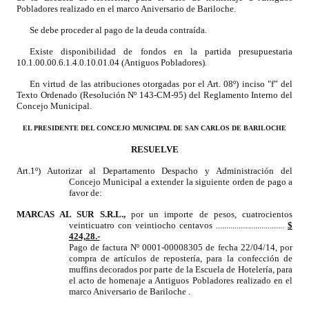
Pobladores realizado en el marco Aniversario de Bariloche.
Dictámenes Asesoría Letrada
Se debe proceder al pago de la deuda contraída.
Existe disponibilidad de fondos en la partida presupuestaria
Actas de Sesión
10.1.00.00.6.1.4.0.10.01.04 (Antiguos Pobladores).
Informes de Unidad Coordinadora
En virtud de las atribuciones otorgadas por el Art. 08º) inciso "f” del
Texto Ordenado (Resolución Nº 143-CM-95) del Reglamento Interno del
Concejo Municipal.
Ejecución Presupuestaria
EL PRESIDENTE DEL CONCEJO MUNICIPAL DE SAN CARLOS DE BARILOCHE
Actas de Audiencias Públicas
RESUELVE
NORMATIVA
Art.1º) Autorizar al Departamento Despacho y Administración del
Concejo Municipal a extender la siguiente orden de pago a
favor de:
Comunicaciones
MARCAS AL SUR S.R.L.
,
por un importe de pesos, cuatrocientos
veinticuatro con veintiocho centavos .................................
$
Declaraciones
424,28.-
Pago de factura Nº 0001-00008305 de fecha 22/04/14,
por
Resoluciones
compra de artículos de repostería, para la confección de
muffins decorados por parte de la Escuela de Hotelería, para
el acto de homenaje a Antiguos Pobladores realizado en el
Resoluciones de Presidencia
marco Aniversario de Bariloche
.