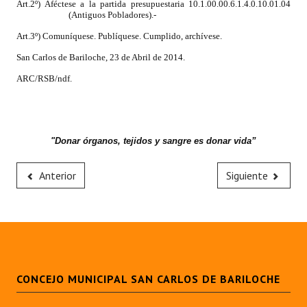
Art.2º) Aféctese a la partida presupuestaria 10.1.00.00.6.1.4.0.10.01.04
INSTITUCIONAL
(Antiguos Pobladores).-
Art.3º) Comuníquese. Publíquese. Cumplido, archívese.
Antiguos Pobladores
San Carlos de Bariloche, 23 de Abril de 2014.
Noticias Destacadas
ARC/RSB/ndf.
Registros y Distinciones
Datos Históricos
"Donar órganos, tejidos y sangre es donar vida”
Premio al Mérito - Registro
Anterior
Siguiente
Audiencias Públicas - Registro
Mujeres que Dejaron Huellas - Registro
Periodistas Decanos - Registro
Ciudadano Ilustre - Registro
CONCEJO MUNICIPAL SAN CARLOS DE BARILOCHE
Banca del Vecino - Registro