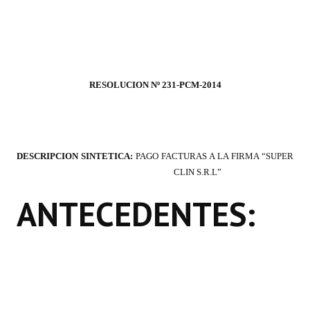
Programas
LEGISLACIÓN
Constitución Nacional
RESOLUCION Nº 231-PCM-2014
Constitución Provincial
Carta Orgánica 2007
DESCRIPCION SINTETICA:
PAGO FACTURAS A LA FIRMA “SUPER
Reglamento Interno
CLIN S.R.L”
Digesto
ANTECEDENTES:
Organigrama
DOCUMENTOS
Informes de Gestión
Proyectos Presentados