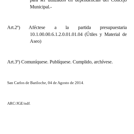
Huéspedes de Honor - Registro
Municipal.-
Antiguos Pobladores - Registro
Art.2º) Aféctese a la partida presupuestaria
Reconocimientos - Registro
10.1.00.00.6.1.2.0.01.01.04 (Útiles y Material de
Aseo)
Bariloche, Municipio intercultural
Entrega de distinciones
Art.3º) Comuníquese. Publíquese. Cumplido, archívese.
REFORMA DE LA CARTA ORGÁNICA
San Carlos de Bariloche, 04 de Agosto de 2014.
ARC/JGE/ndf.