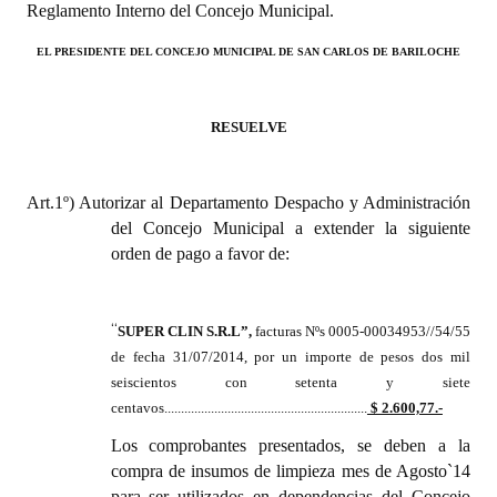
Reglamento Interno del Concejo Municipal.
INSTITUCIONAL
EL PRESIDENTE DEL CONCEJO MUNICIPAL DE SAN CARLOS DE BARILOCHE
Antiguos Pobladores
Noticias Destacadas
RESUELVE
Registros y Distinciones
Datos Históricos
Art.1º) Autorizar al Departamento Despacho y Administración
del Concejo Municipal a extender la siguiente
Premio al Mérito - Registro
orden de pago a favor de:
Audiencias Públicas - Registro
“
SUPER CLIN S.R.L
”,
facturas Nºs 0005-00034953//54/55
Mujeres que Dejaron Huellas - Registro
de fecha 31/07/2014, por un importe de pesos dos mil
Periodistas Decanos - Registro
seiscientos con setenta y siete
centavos.............................................................
$ 2.600,77.-
Ciudadano Ilustre - Registro
Los comprobantes presentados, se deben a la
compra de insumos de limpieza mes de Agosto`14
Banca del Vecino - Registro
para ser utilizados en dependencias del Concejo