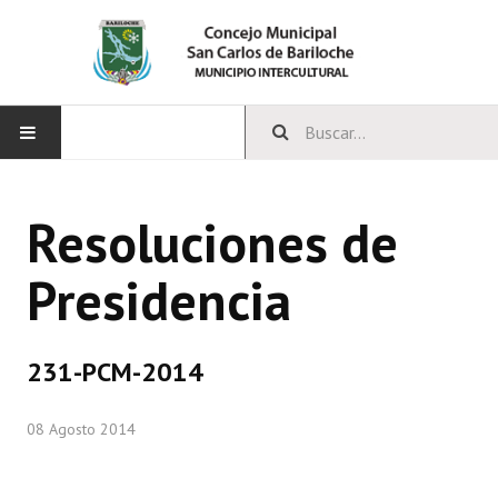
INICIO
Resoluciones de
CONCEJO
Presidencia
Bloques Políticos
Integrantes del Concejo
231-PCM-2014
Comisiones Permanentes
08 Agosto 2014
Comisiones Especiales
Concejales Mandato Cumplido