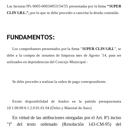
Las facturas Nºs 0005-00034953/54/55 presentadas por la firma
“SUPER
Dictámenes Asesoría Letrada
CLIN S.R.L.
”
,
por lo que se debe proceder a cancelar la deuda contraída.
Actas de Sesión
Informes de Unidad Coordinadora
FUNDAMENTOS:
Ejecución Presupuestaria
Los comprobantes presentados por la firma “
SUPER CLIN S.R.L
”, se
debe a la compra de insumos de limpieza mes de Agosto `14, para ser
Actas de Audiencias Públicas
utilizados en dependencias del Concejo Municipal.-
NORMATIVA
Se debe proceder a realizar la orden de pago correspondiente.
Comunicaciones
Declaraciones
Existe disponibilidad de fondos en la partida presupuestaria
Resoluciones
10.1.00.00.6.1.2.0.01.01.04 (Útiles y Material de Aseo)
En virtud de las atribuciones otorgadas por el Art. 8º) inciso
Resoluciones de Presidencia
"f" del texto ordenado (Resolución 143-CM-95) del