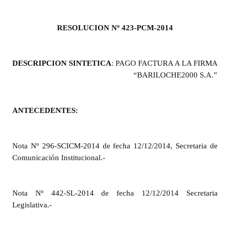
Programas
RESOLUCION Nº 423-PCM-2014
LEGISLACIÓN
Constitución Nacional
DESCRIPCION SINTETICA
: PAGO FACTURA A LA FIRMA
“BARILOCHE2000 S.A.”
Constitución Provincial
Carta Orgánica 2007
ANTECEDENTES:
Reglamento Interno
Digesto
Nota Nº 296-SCICM-2014 de fecha 12/12/2014, Secretaria de
Comunicación Institucional.-
Organigrama
DOCUMENTOS
Nota Nº 442-SL-2014 de fecha 12/12/2014 Secretaria
Legislativa.-
Informes de Gestión
Proyectos Presentados