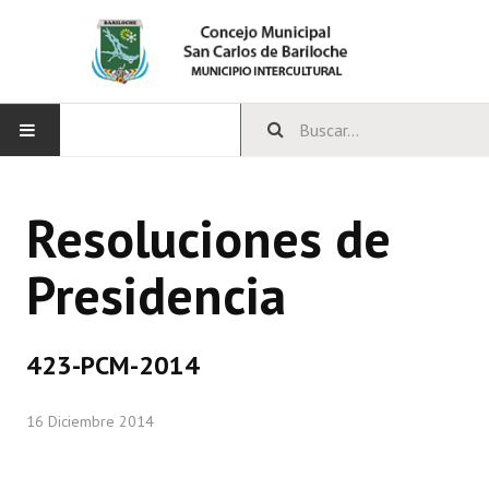
INICIO
Resoluciones de
CONCEJO
Presidencia
Bloques Políticos
Integrantes del Concejo
423-PCM-2014
Comisiones Permanentes
16 Diciembre 2014
Comisiones Especiales
Concejales Mandato Cumplido