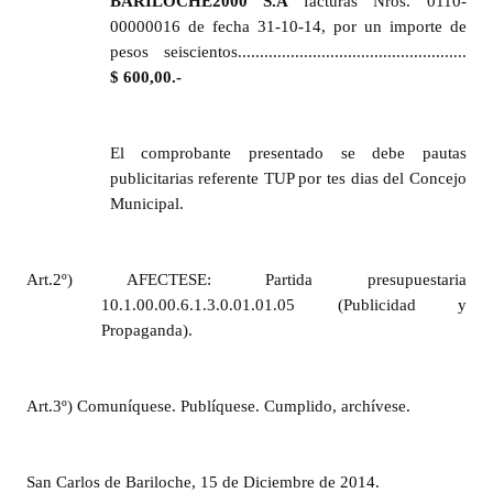
BARILOCHE2000 S.A
facturas Nros. 0110-
Huéspedes de Honor - Registro
00000016 de fecha 31-10-14, por un importe de
pesos seiscientos....................................................
Antiguos Pobladores - Registro
$ 600,00.-
Reconocimientos - Registro
El comprobante presentado se debe pautas
Bariloche, Municipio intercultural
publicitarias referente TUP por tes dias del Concejo
Entrega de distinciones
Municipal.
REFORMA DE LA CARTA ORGÁNICA
Art.2º) AFECTESE: Partida presupuestaria
10.1.00.00.6.1.3.0.01.01.05 (Publicidad y
Propaganda).
Art.3º) Comuníquese. Publíquese. Cumplido, archívese.
San Carlos de Bariloche, 15 de Diciembre de 2014.