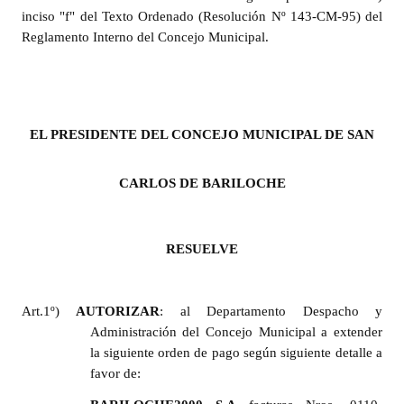
INSTITUCIONAL
inciso "f" del Texto Ordenado (Resolución Nº 143-CM-95) del
Reglamento Interno del Concejo Municipal.
Antiguos Pobladores
Noticias Destacadas
Registros y Distinciones
EL PRESIDENTE DEL CONCEJO MUNICIPAL DE SAN
Datos Históricos
CARLOS DE BARILOCHE
Premio al Mérito - Registro
Audiencias Públicas - Registro
RESUELVE
Mujeres que Dejaron Huellas - Registro
Periodistas Decanos - Registro
Art.1º)
AUTORIZAR
: al Departamento Despacho y
Administración del Concejo Municipal a extender
Ciudadano Ilustre - Registro
la siguiente orden de pago según siguiente detalle a
favor de:
Banca del Vecino - Registro