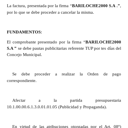
La factura, presentada por la firma “
BARILOCHE2000 S.A
.”
,
Dictámenes Asesoría Letrada
por lo que se debe proceder a cancelar la misma.
Actas de Sesión
FUNDAMENTOS:
Informes de Unidad Coordinadora
El comprobante presentado por la firma “
BARILOCHE2000
Ejecución Presupuestaria
S.A
”
se debe pautas publicitarias referente TUP por tes días del
Concejo Municipal.
Actas de Audiencias Públicas
NORMATIVA
Se debe proceder a realizar la Orden de pago
correspondiente.
Comunicaciones
Declaraciones
Afectar a la partida presupuestaria
10.1.00.00.6.1.3.0.01.01.05 (Publicidad y Propaganda).
Resoluciones
Resoluciones de Presidencia
En virtud de las atribuciones otorgadas por el Art. 08º)