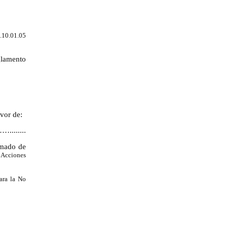
0.10.01.05
glamento
vor de:
.......
rmado de
 Acciones
ara la No