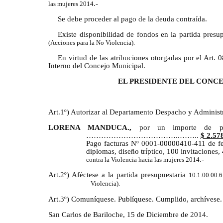
.-
las mujeres 2014
Se debe proceder al pago de la deuda contraída.
Existe disponibilidad de fondos en la partida presu
(Acciones para la No Violencia).
En virtud de las atribuciones otorgadas por el Art
Interno del Concejo Municipal.
EL PRESIDENTE DEL CONC
Art.1º) Autorizar al Departamento Despacho y Administr
LORENA MANDUCA.,
por un importe de pesos,
………………………………..……..
$ 2.578
Pago facturas Nº 0001-00000410-411 de fe
diplomas, diseño tríptico, 100 invitaciones
.-
contra la Violencia hacia las mujeres 2014
Art.2º) Aféctese a la partida presupuestaria
10.1.00.00.6
Violencia).
Art.3º) Comuníquese. Publíquese. Cumplido, archívese.
San Carlos de Bariloche, 15 de Diciembre de 2014.