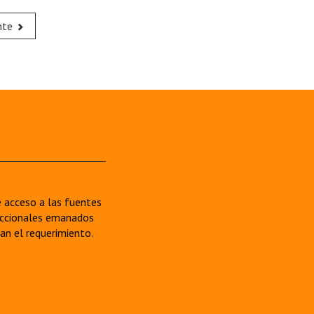
nte
re acceso a las fuentes
sdiccionales emanados
van el requerimiento.