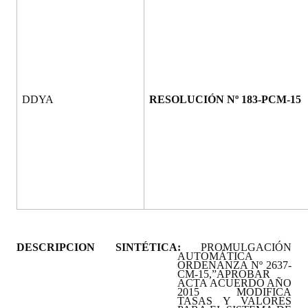
Programas
LEGISLACIÓN
Constitución Nacional
DDYA
RESOLUCIÓN Nº 183-PCM-15
Constitución Provincial
Carta Orgánica 2007
Reglamento Interno
Digesto
Organigrama
DESCRIPCION SINTÉTICA:
DOCUMENTOS
PROMULGACIÓN
AUTOMÁTICA
ORDENANZA Nº 2637-
CM-15,”APROBAR
Informes de Gestión
ACTA ACUERDO AÑO
2015 MODIFICA
TASAS Y VALORES
Proyectos Presentados