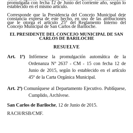
promulgada con fecha 12 de Junio del corriente año, según lo
INSTITUCIONAL
establecido en el mismo artículo.
Corresponde que la Presidencia del Concejo Municipal deje
Antiguos Pobladores
constancia expresa de este hecho, en uso de las atribuciones
que le otorga el artículo 25º del Reglamento Interno del
Concejo Municipal de San Carlos de Bariloche.
Noticias Destacadas
EL PRESIDENTE DEL CONCEJO MUNICIPAL DE SAN
CARLOS DE BARILOCHE
Registros y Distinciones
RESUELVE
Datos Históricos
Art. 1º)
I
nfórmese la promulgación automática de la
Ordenanza Nº 2637 - CM - 15 con fecha 12 de
Premio al Mérito - Registro
Junio de 2015, según lo establecido en el artículo
45º de la Carta Orgánica Municipal.
Audiencias Públicas - Registro
Art. 2º)
Comuníquese al Departamento Ejecutivo. Publíquese,
Mujeres que Dejaron Huellas - Registro
Cumplido, Archívese.
Periodistas Decanos - Registro
San Carlos de Bariloche
, 12 de Junio de 2015.
RACH/RSB/CMF.
Ciudadano Ilustre - Registro
Banca del Vecino - Registro