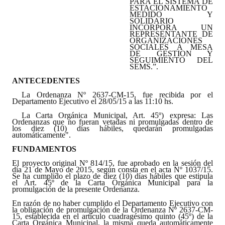
PARA EL SISTEMA DE
ESTACIONAMIENTO
MEDIDO Y
Dictámenes Asesoría Letrada
SOLIDARIO
INCORPORA UN
REPRESENTANTE DE
Actas de Sesión
ORGANIZACIONES
SOCIALES A MESA
DE GESTION Y
SEGUIMIENTO DEL
Informes de Unidad Coordinadora
SEMS.”.
ANTECEDENTES
Ejecución Presupuestaria
La Ordenanza Nº 2637-CM-15, fue recibida por el
Departamento Ejecutivo el 28/05/15 a las 11:10 hs.
Actas de Audiencias Públicas
La Carta Orgánica Municipal, Art. 45º) expresa: Las
Ordenanzas que no fueran vetadas ni promulgadas dentro de
NORMATIVA
los diez (10) días hábiles, quedarán promulgadas
automáticamente".
Comunicaciones
FUNDAMENTOS
El proyecto original Nº 814/15, fue aprobado en la sesión del
Declaraciones
día 21 de Mayo de 2015, según consta en el acta Nº 1037/15.
Se ha cumplido el plazo de diez (10) días hábiles que estipula
el Art. 45º de la Carta Orgánica Municipal para la
Resoluciones
promulgación de la presente Ordenanza.
En razón de no haber cumplido el Departamento Ejecutivo con
Resoluciones de Presidencia
la obligación de promulgación de la Ordenanza Nº 2637-CM-
15, establecida en el artículo cuadragésimo quinto (45º) de la
Carta Orgánica Municipal, la misma queda automáticamente