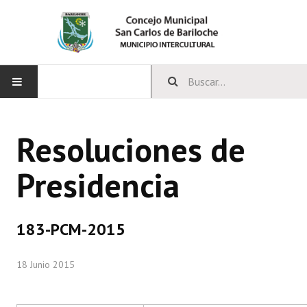
INICIO
Resoluciones de
CONCEJO
Presidencia
Bloques Políticos
Integrantes del Concejo
183-PCM-2015
Comisiones Permanentes
18 Junio 2015
Comisiones Especiales
Concejales Mandato Cumplido