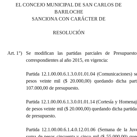
INSTITUCIONAL
EL CONCEJO MUNICIPAL DE SAN CARLOS DE
BARILOCHE
Antiguos Pobladores
SANCIONA CON CARÁCTER DE
Noticias Destacadas
RESOLUCIÓN
Registros y Distinciones
Art. 1°)
Se modifican
las partidas parciales de Presupues
Datos Históricos
correspondientes al año 2015, en vigencia:
Premio al Mérito - Registro
Partida 12.1.00.00.6.1.3.0.01.01.04 (Comunicaciones) 
Audiencias Públicas - Registro
pesos veinte mil ($ 20.000,00) quedando dicha par
107.000,00 de presupuesto.
Mujeres que Dejaron Huellas - Registro
Partida 12.1.00.00.6.1.3.0.01.01.14 (Cortesía y Homenaj
Periodistas Decanos - Registro
de pesos veinte mil ($ 20.000,00) quedando dicha partid
de presupuesto.
Ciudadano Ilustre - Registro
Partida 12.1.00.00.6.1.4.0.12.01.06 (Semana de la Juv
Banca del Vecino - Registro
suma de pesos cincuenta y cinco mil ($ 55.000,00) que