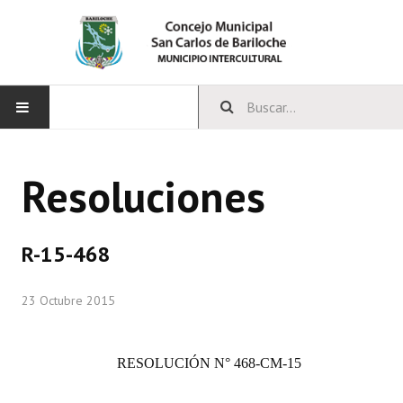
INICIO
Resoluciones
CONCEJO
Bloques Políticos
R-15-468
Integrantes del Concejo
23 Octubre 2015
Comisiones Permanentes
Comisiones Especiales
RESOLUCIÓN
N° 468-CM-15
Concejales Mandato Cumplido