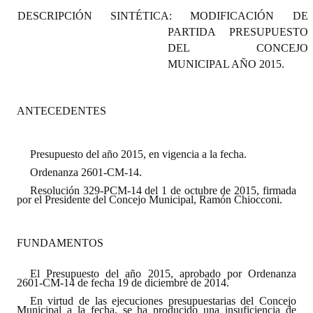
Programas
DESCRIPCIÓN SINTÉTICA:
MODIFICACIÓN DE
PARTIDA PRESUPUESTO
LEGISLACIÓN
DEL CONCEJO
MUNICIPAL AÑO 2015.
Constitución Nacional
Constitución Provincial
ANTECEDENTES
Carta Orgánica 2007
Presupuesto del año 2015, en vigencia a la fecha.
Reglamento Interno
Ordenanza 2601-CM-14.
Resolución 329-PCM-14 del 1 de octubre de 2015, firmada
Digesto
por el Presidente del Concejo Municipal, Ramón Chiocconi.
Organigrama
FUNDAMENTOS
DOCUMENTOS
El Presupuesto del año 2015, aprobado por Ordenanza
2601-CM-14 de fecha 19 de diciembre de 2014.
Informes de Gestión
En virtud de las ejecuciones presupuestarias del Concejo
Municipal a la fecha, se ha producido una insuficiencia de
Proyectos Presentados