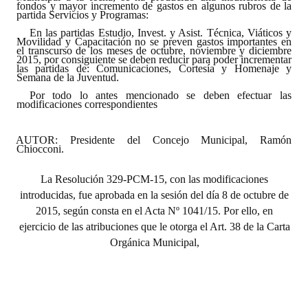
fondos y mayor incremento de gastos en algunos rubros de la
partida Servicios y Programas:
Dictámenes Asesoría Letrada
En las partidas Estudio, Invest. y Asist. Técnica, Viáticos y
Movilidad y Capacitación no se preven gastos importantes en
el transcurso de los meses de octubre, noviembre y diciembre
Actas de Sesión
2015, por consiguiente se deben reducir para poder incrementar
las partidas de: Comunicaciones, Cortesía y Homenaje y
Semana de la Juventud.
Informes de Unidad Coordinadora
Por todo lo antes mencionado se deben efectuar las
modificaciones correspondientes
Ejecución Presupuestaria
AUTOR: Presidente del Concejo Municipal, Ramón
Actas de Audiencias Públicas
Chiocconi.
NORMATIVA
La Resolución 329-PCM-15, con las modificaciones
introducidas, fue aprobada en la sesión del día 8 de octubre de
Comunicaciones
2015, según consta en el Acta Nº 1041/15. Por ello, en
ejercicio de las atribuciones que le otorga el Art. 38 de la Carta
Declaraciones
Orgánica Municipal,
Resoluciones
Resoluciones de Presidencia