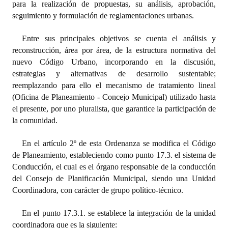
para la realización de propuestas, su análisis, aprobación,
seguimiento y formulación de reglamentaciones urbanas.
Dictámenes Asesoría Letrada
Entre sus principales objetivos se cuenta el análisis y
Actas de Sesión
reconstrucción, área por área, de la estructura normativa del
nuevo Código Urbano, incorporando en la discusión,
Informes de Unidad Coordinadora
estrategias y alternativas de desarrollo sustentable;
Ejecución Presupuestaria
reemplazando para ello el mecanismo de tratamiento lineal
(Oficina de Planeamiento - Concejo Municipal) utilizado hasta
Actas de Audiencias Públicas
el presente, por uno pluralista, que garantice la participación de
la comunidad.
NORMATIVA
En el artículo 2º de esta Ordenanza se modifica el Código
Comunicaciones
de Planeamiento, estableciendo como punto 17.3. el sistema de
Conducción, el cual es el órgano responsable de la conducción
Declaraciones
del Consejo de Planificación Municipal, siendo una Unidad
Coordinadora, con carácter de grupo político-técnico.
Resoluciones
Resoluciones de Presidencia
En el punto 17.3.1. se establece la integración de la unidad
coordinadora que es la siguiente: