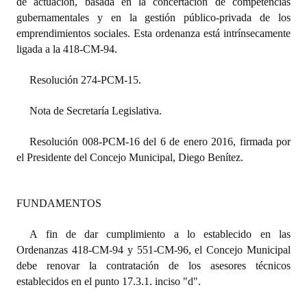
de actuación, basada en la concertación de competencias
Huéspedes de Honor - Registro
gubernamentales y en la gestión público-privada de los
emprendimientos sociales. Esta ordenanza está intrínsecamente
Antiguos Pobladores - Registro
ligada a la 418-CM-94.
Reconocimientos - Registro
Resolución 274-PCM-15.
Bariloche, Municipio intercultural
Nota de Secretaría Legislativa.
Entrega de distinciones
Resolución 008-PCM-16 del 6 de enero 2016, firmada por
REFORMA DE LA CARTA ORGÁNICA
el Presidente del Concejo Municipal, Diego Benítez.
FUNDAMENTOS
A fin de dar cumplimiento a lo establecido en las
Ordenanzas 418-CM-94 y 551-CM-96, el Concejo Municipal
debe renovar la contratación de los asesores técnicos
establecidos en el punto 17.3.1. inciso "d".