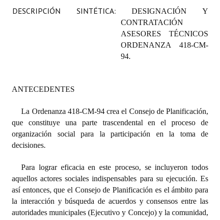
DESCRIPCIÓN SINTÉTICA:
Programas
DESIGNACIÓN Y
CONTRATACIÓN
LEGISLACIÓN
ASESORES TÉCNICOS
ORDENANZA 418-CM-
Constitución Nacional
94.
Constitución Provincial
ANTECEDENTES
Carta Orgánica 2007
La Ordenanza 418-CM-94 crea el Consejo de Planificación,
Reglamento Interno
que constituye una parte trascendental en el proceso de
organización social para la participación en la toma de
Digesto
decisiones.
Organigrama
Para lograr eficacia en este proceso, se incluyeron todos
DOCUMENTOS
aquellos actores sociales indispensables para su ejecución. Es
así entonces, que el Consejo de Planificación es el ámbito para
Informes de Gestión
la interacción y búsqueda de acuerdos y consensos entre las
autoridades municipales (Ejecutivo y Concejo) y la comunidad,
Proyectos Presentados