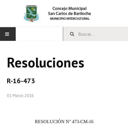
INICIO
Resoluciones
CONCEJO
Bloques Políticos
R-16-473
Integrantes del Concejo
01 Marzo 2016
Comisiones Permanentes
Comisiones Especiales
RESOLUCIÓN
N° 473-CM-16
Concejales Mandato Cumplido