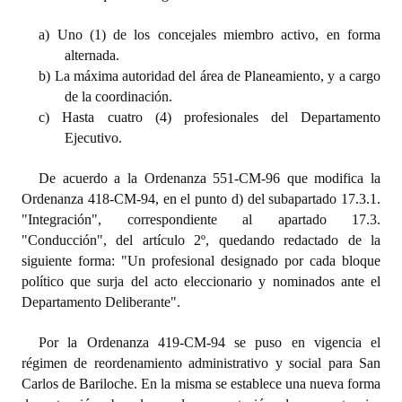
INSTITUCIONAL
a) Uno (1) de los concejales miembro activo, en forma
Antiguos Pobladores
alternada.
b) La máxima autoridad del área de Planeamiento, y a cargo
Noticias Destacadas
de la coordinación.
c) Hasta cuatro (4) profesionales del Departamento
Registros y Distinciones
Ejecutivo.
Datos Históricos
De acuerdo a la Ordenanza 551-CM-96 que modifica la
Ordenanza 418-CM-94, en el punto d) del subapartado 17.3.1.
Premio al Mérito - Registro
"Integración", correspondiente al apartado 17.3.
Audiencias Públicas - Registro
"Conducción", del artículo 2º, quedando redactado de la
siguiente forma: "Un profesional designado por cada bloque
Mujeres que Dejaron Huellas - Registro
político que surja del acto eleccionario y nominados ante el
Departamento Deliberante".
Periodistas Decanos - Registro
Por la Ordenanza 419-CM-94 se puso en vigencia el
Ciudadano Ilustre - Registro
régimen de reordenamiento administrativo y social para San
Banca del Vecino - Registro
Carlos de Bariloche. En la misma se establece una nueva forma