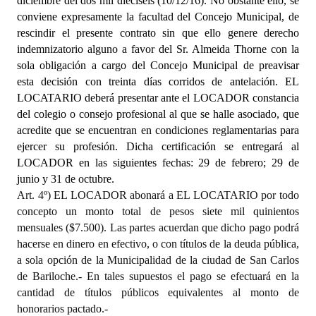
diciembre del dos mil dieciséis (10/12/16). No obstante ello, se
conviene expresamente la facultad del Concejo Municipal, de
rescindir el presente contrato sin que ello genere derecho
indemnizatorio alguno a favor del Sr.
Almeida Thorne
con la
sola obligación a cargo del Concejo Municipal de preavisar
esta decisión con treinta días corridos de antelación. EL
LOCATARIO deberá presentar ante el LOCADOR constancia
del colegio o consejo profesional al que se halle asociado, que
acredite que se encuentran en condiciones reglamentarias para
ejercer su profesión. Dicha certificación se entregará al
LOCADOR en las siguientes fechas: 29 de febrero; 29 de
junio y 31 de octubre.
Art. 4º) EL LOCADOR abonará a EL LOCATARIO por todo
concepto un monto total de pesos siete mil quinientos
mensuales ($7.500). Las partes acuerdan que dicho pago podrá
hacerse en dinero en efectivo, o con títulos de la deuda pública,
a sola opción de la Municipalidad de la ciudad de San Carlos
de Bariloche.- En tales supuestos el pago se efectuará en la
cantidad de títulos públicos equivalentes al monto de
honorarios pactado.-