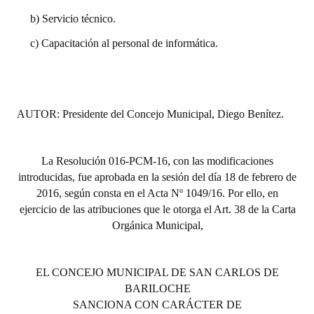
INSTITUCIONAL
b) Servicio técnico.
Antiguos Pobladores
c)
Capacitación al personal de informática.
Noticias Destacadas
Registros y Distinciones
AUTOR: Presidente del Concejo Municipal, Diego Benítez.
Datos Históricos
Premio al Mérito - Registro
La Resolución 016-PCM-16, con las modificaciones
introducidas, fue aprobada en la sesión del día 18 de febrero de
Audiencias Públicas - Registro
2016, según consta en el Acta Nº 1049/16. Por ello, en
ejercicio de las atribuciones que le otorga el Art. 38 de la Carta
Mujeres que Dejaron Huellas - Registro
Orgánica Municipal,
Periodistas Decanos - Registro
Ciudadano Ilustre - Registro
EL CONCEJO MUNICIPAL DE SAN CARLOS DE
BARILOCHE
Banca del Vecino - Registro
SANCIONA CON CARÁCTER DE