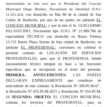
representado en este acto por el Presidente del Concejo
Municipal Diego Benítez, Documento de Identidad D.N.I.
con domicilio en Mai 80 de la ciudad de San
21.431.424,
Carlos de Bariloche, por una de las partes, en adelante
EL
CONCEJO MUNICIPAL
; y por la otra el Sr. GUILLERMO
PALAVECINO, Documento tipo D.N.I. Nº 21.989.786 de
especialidad TÉCNICO con domicilio en Brazo Tristeza
13,733 Barrio Playa Serena de ésta ciudad de Bariloche, en
adelante
EL PROFESIONAL
; convienen en celebrar el
presente contrato de LOCACIÓN DE SERVICIOS
PROFESIONALES, para que el PROFESIONAL brinde
asesoramiento técnico integral en base a las funciones
especificas que se incorporan en el texto del presente.
PRIMERA.- ANTECEDENTES:
LAS PARTES
DECLARAN EXPRESAMENTE que constituye de
antecedente de este contrato: la Resolución Nº 399-PCM-07 ,
la Resolución Nº 035-PCM-2015 y Resolución Nº 016-PCM-
16
SEGUNDA: OBJETO:
EL CONCEJO MUNICIPAL
contrata los servicios del PROFESIONAL, para su