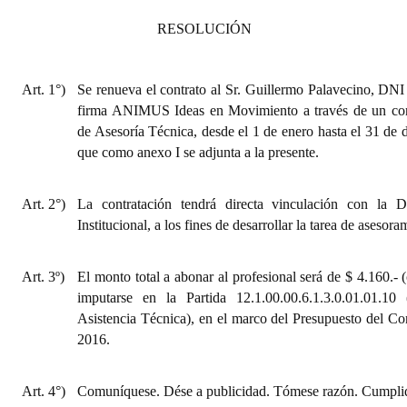
Huéspedes de Honor - Registro
RESOLUCIÓN
Antiguos Pobladores - Registro
Art. 1°)
Se renueva el c
ontrato
al Sr. Guillermo Palavecino, DNI 
Reconocimientos - Registro
firma ANIMUS Ideas en Movimiento a través de un con
Bariloche, Municipio intercultural
de Asesoría Técnica, desde el 1 de enero hasta el 31 de 
que como anexo I se adjunta a la presente.
Entrega de distinciones
Art. 2°)
La contratación tendrá directa vinculación con la 
REFORMA DE LA CARTA ORGÁNICA
Institucional, a los fines de desarrollar la tarea de asesora
Art. 3º)
El monto total a abonar al profesional será de $ 4.160.- (
imputarse en la Partida 12.1.00.00.6.1.3.0.01.01.10 
Asistencia Técnica), en el marco del Presupuesto del Co
2016.
Art. 4°)
Comuníquese. Dése a publicidad. Tómese razón. Cumplid