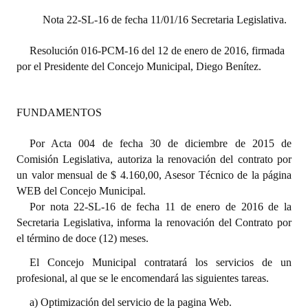
Nota 22-SL-16 de fecha 11/01/16 Secretaria Legislativa.
Dictámenes Asesoría Letrada
Resolución 016-PCM-16 del 12 de enero de 2016, firmada
Actas de Sesión
por el Presidente del Concejo Municipal, Diego Benítez.
Informes de Unidad Coordinadora
Ejecución Presupuestaria
FUNDAMENTOS
Actas de Audiencias Públicas
Por Acta 004 de fecha 30 de diciembre de 2015 de
Comisión Legislativa, autoriza la renovación del contrato por
NORMATIVA
un valor mensual de $ 4.160,00, Asesor Técnico de la página
WEB del Concejo Municipal.
Comunicaciones
Por nota 22-SL-16 de fecha 11 de enero de 2016 de la
Secretaria Legislativa, informa la renovación del Contrato por
Declaraciones
el término de doce (12) meses.
Resoluciones
El Concejo Municipal contratará los servicios de un
profesional, al que se le encomendará las siguientes tareas.
Resoluciones de Presidencia
a) Optimización del servicio de la pagina Web.