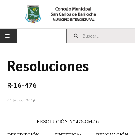
INICIO
Resoluciones
CONCEJO
Bloques Políticos
R-16-476
Integrantes del Concejo
01 Marzo 2016
Comisiones Permanentes
Comisiones Especiales
RESOLUCIÓN
N° 476-CM-16
Concejales Mandato Cumplido