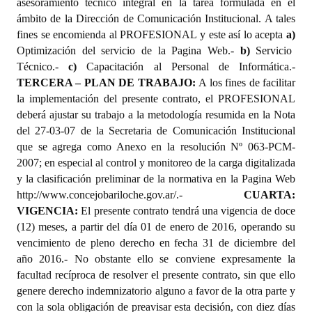
asesoramiento técnico integral en la tarea formulada en el
ámbito de la Dirección de Comunicación Institucional. A tales
fines se encomienda al PROFESIONAL y este así lo acepta
a)
Optimización del servicio de la Pagina Web.-
b)
Servicio
Técnico.-
c)
Capacitación al Personal de Informática.-
TERCERA – PLAN DE TRABAJO:
A los fines de facilitar
la implementación
del presente contrato, el PROFESIONAL
deberá ajustar su trabajo a la metodología resumida en la Nota
del 27-03-07 de la Secretaria de Comunicación Institucional
que se agrega como Anexo en la resolución Nº 063-PCM-
2007; en especial al control y monitoreo de la carga digitalizada
y la clasificación preliminar de la normativa en la Pagina Web
http://www.concejobariloche.gov.ar/.-
CUARTA:
VIGENCIA:
El presente contrato tendrá una vigencia de doce
(12) meses, a partir del día 01 de enero de 2016, operando su
vencimiento de pleno derecho en fecha 31 de diciembre del
año 2016.- No obstante ello se conviene expresamente la
facultad recíproca de resolver el presente contrato, sin que ello
genere derecho indemnizatorio alguno a favor de la otra parte y
con la sola obligación de preavisar esta decisión, con diez días