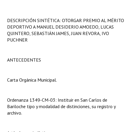
Programas
LEGISLACIÓN
DESCRIPCIÓN SINTÉTICA: OTORGAR PREMIO AL MÉRITO
DEPORTIVO A MANUEL DESIDERIO AMOEDO, LUCAS
Constitución Nacional
QUINTERO, SEBASTIÁN JAMES, JUAN REVORA, IVO
PUCHNER
Constitución Provincial
Carta Orgánica 2007
ANTECEDENTES
Reglamento Interno
Carta Orgánica Municipal.
Digesto
Organigrama
Ordenanza 1349-CM-03: Instituir en San Carlos de
Bariloche tipo y modalidad de distinciones, su registro y
DOCUMENTOS
archivo.
Informes de Gestión
Proyectos Presentados