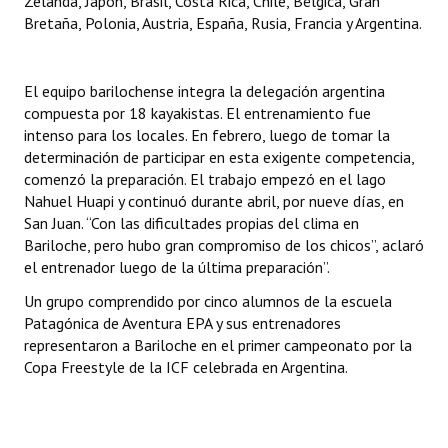
Zelanda, Japón, Brasil, Costa Rica, Chile, Bélgica, Gran
Huéspedes de Honor - Registro
Bretaña, Polonia, Austria, España, Rusia, Francia y Argentina.
Antiguos Pobladores - Registro
El equipo barilochense integra la delegación argentina
Reconocimientos - Registro
compuesta por 18 kayakistas. El entrenamiento fue
intenso para los locales. En febrero, luego de tomar la
Bariloche, Municipio intercultural
determinación de participar en esta exigente competencia,
comenzó la preparación. El trabajo empezó en el lago
Entrega de distinciones
Nahuel Huapi y continuó durante abril, por nueve días, en
San Juan. “Con las dificultades propias del clima en
REFORMA DE LA CARTA ORGÁNICA
Bariloche, pero hubo gran compromiso de los chicos”, aclaró
el entrenador luego de la última preparación”.
Un grupo comprendido por cinco alumnos de la escuela
Patagónica de Aventura EPA y sus entrenadores
representaron a Bariloche en el primer campeonato por la
Copa Freestyle de la ICF celebrada en Argentina.