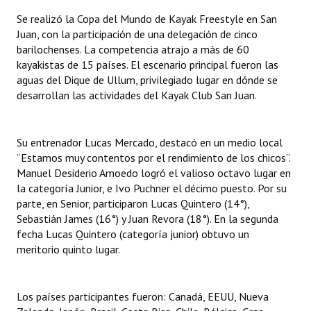
INSTITUCIONAL
Se realizó la Copa del Mundo de Kayak Freestyle en San
Juan, con la participación de una delegación de cinco
Antiguos Pobladores
barilochenses. La competencia atrajo a más de 60
kayakistas de 15 países. El escenario principal fueron las
Noticias Destacadas
aguas del Dique de Ullum, privilegiado lugar en dónde se
desarrollan las actividades del Kayak Club San Juan.
Registros y Distinciones
Datos Históricos
Su entrenador Lucas Mercado, destacó en un medio local
Premio al Mérito - Registro
“Estamos muy contentos por el rendimiento de los chicos”.
Manuel Desiderio Amoedo logró el valioso octavo lugar en
Audiencias Públicas - Registro
la categoría Junior, e Ivo Puchner el décimo puesto. Por su
parte, en Senior, participaron Lucas Quintero (14°),
Mujeres que Dejaron Huellas - Registro
Sebastián James (16°) y Juan Revora (18°). En la segunda
fecha Lucas Quintero (categoría junior) obtuvo un
Periodistas Decanos - Registro
meritorio quinto lugar.
Ciudadano Ilustre - Registro
Los países participantes fueron: Canadá, EEUU, Nueva
Banca del Vecino - Registro