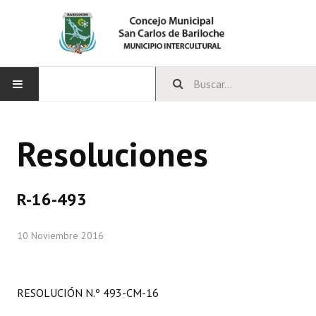
INICIO
Resoluciones
CONCEJO
Bloques Políticos
R-16-493
Integrantes del Concejo
10 Noviembre 2016
Comisiones Permanentes
Comisiones Especiales
RESOLUCIÓN N.º 493-CM-16
Concejales Mandato Cumplido