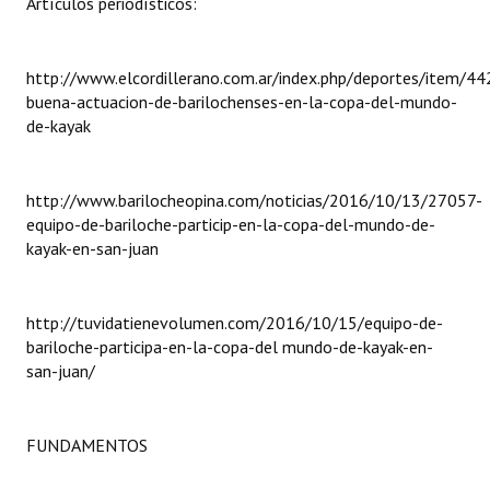
Artículos periodísticos:
Dictámenes Asesoría Letrada
http://www.elcordillerano.com.ar/index.php/deportes/item/4
Actas de Sesión
buena-actuacion-de-barilochenses-en-la-copa-del-mundo-
de-kayak
Informes de Unidad Coordinadora
Ejecución Presupuestaria
http://www.barilocheopina.com/noticias/2016/10/13/27057-
equipo-de-bariloche-particip-en-la-copa-del-mundo-de-
Actas de Audiencias Públicas
kayak-en-san-juan
NORMATIVA
http://tuvidatienevolumen.com/2016/10/15/equipo-de-
Comunicaciones
bariloche-participa-en-la-copa-del mundo-de-kayak-en-
Declaraciones
san-juan/
Resoluciones
FUNDAMENTOS
Resoluciones de Presidencia