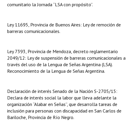
comunitario la Jornada “LSA con propósito”.
Dictámenes Asesoría Letrada
Actas de Sesión
Ley 11695, Provincia de Buenos Aires: Ley de remoción de
barreras comunicacionales.
Informes de Unidad Coordinadora
Ejecución Presupuestaria
Ley 7393, Provincia de Mendoza, decreto reglamentario
2049/12: Ley de suspensión de barreras comunicacionales a
Actas de Audiencias Públicas
través del uso de la Lengua de Señas Argentina (LSA).
Reconocimiento de la Lengua de Señas Argentina.
NORMATIVA
Comunicaciones
Declaración de interés Senado de la Nación S-2705/15:
Declara de interés social la labor que lleva adelante la
Declaraciones
organización “Alabar en Señas”, que desarrolla tareas de
inclusión para personas con discapacidad en San Carlos de
Resoluciones
Bariloche, Provincia de Río Negro.
Resoluciones de Presidencia