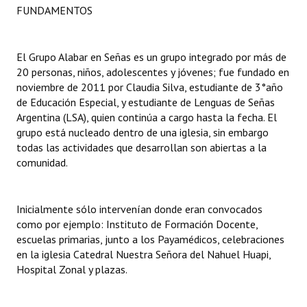
INSTITUCIONAL
FUNDAMENTOS
Antiguos Pobladores
El Grupo Alabar en Señas es un grupo integrado por más de
Noticias Destacadas
20 personas, niños, adolescentes y jóvenes; fue fundado en
noviembre de 2011 por Claudia Silva, estudiante de 3°año
Registros y Distinciones
de Educación Especial, y estudiante de Lenguas de Señas
Argentina (LSA), quien continúa a cargo hasta la fecha. El
Datos Históricos
grupo está nucleado dentro de una iglesia, sin embargo
todas las actividades que desarrollan son abiertas a la
Premio al Mérito - Registro
comunidad.
Audiencias Públicas - Registro
Inicialmente sólo intervenían donde eran convocados
Mujeres que Dejaron Huellas - Registro
como por ejemplo: Instituto de Formación Docente,
Periodistas Decanos - Registro
escuelas primarias, junto a los Payamédicos, celebraciones
en la iglesia Catedral Nuestra Señora del Nahuel Huapi,
Ciudadano Ilustre - Registro
Hospital Zonal y plazas.
Banca del Vecino - Registro