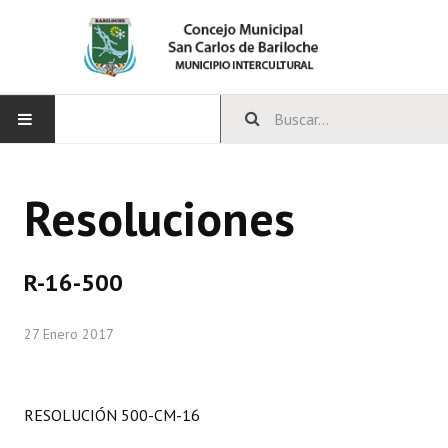
INICIO
Resoluciones
CONCEJO
Bloques Políticos
R-16-500
Integrantes del Concejo
27 Enero 2017
Comisiones Permanentes
Comisiones Especiales
RESOLUCIÓN 500-CM-16
Concejales Mandato Cumplido