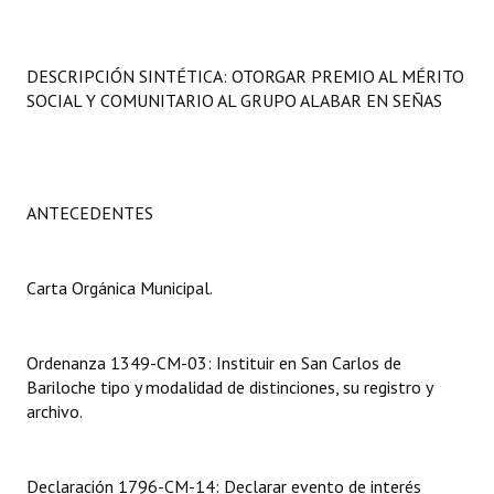
Programas
LEGISLACIÓN
DESCRIPCIÓN SINTÉTICA: OTORGAR PREMIO AL MÉRITO
SOCIAL Y COMUNITARIO AL GRUPO ALABAR EN SEÑAS
Constitución Nacional
Constitución Provincial
ANTECEDENTES
Carta Orgánica 2007
Reglamento Interno
Carta Orgánica Municipal.
Digesto
Organigrama
Ordenanza 1349-CM-03: Instituir en San Carlos de
Bariloche tipo y modalidad de distinciones, su registro y
DOCUMENTOS
archivo.
Informes de Gestión
Declaración 1796-CM-14: Declarar evento de interés
Proyectos Presentados