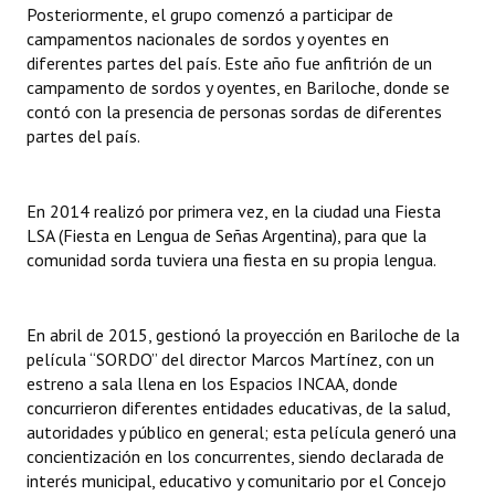
Posteriormente, el grupo comenzó a participar de
Huéspedes de Honor - Registro
campamentos nacionales de sordos y oyentes en
diferentes partes del país. Este año fue anfitrión de un
Antiguos Pobladores - Registro
campamento de sordos y oyentes, en Bariloche, donde se
contó con la presencia de personas sordas de diferentes
Reconocimientos - Registro
partes del país.
Bariloche, Municipio intercultural
Entrega de distinciones
En 2014 realizó por primera vez, en la ciudad una Fiesta
LSA (Fiesta en Lengua de Señas Argentina), para que la
REFORMA DE LA CARTA ORGÁNICA
comunidad sorda tuviera una fiesta en su propia lengua.
En abril de 2015, gestionó la proyección en Bariloche de la
película “SORDO” del director Marcos Martínez, con un
estreno a sala llena en los Espacios INCAA, donde
concurrieron diferentes entidades educativas, de la salud,
autoridades y público en general; esta película generó una
concientización en los concurrentes, siendo declarada de
interés municipal, educativo y comunitario por el Concejo