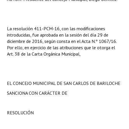
Huéspedes de Honor - Registro
Antiguos Pobladores - Registro
La resolución 411-PCM-16, con las modificaciones
Reconocimientos - Registro
introducidas, fue aprobada en la sesión del día 29 de
diciembre de 2016, según consta en el Acta N.º 1067/16.
Bariloche, Municipio intercultural
Por ello, en ejercicio de las atribuciones que le otorga el
Entrega de distinciones
Art. 38 de la Carta Orgánica Municipal,
REFORMA DE LA CARTA ORGÁNICA
EL CONCEJO MUNICIPAL DE SAN CARLOS DE BARILOCHE
SANCIONA CON CARÁCTER DE
RESOLUCIÓN