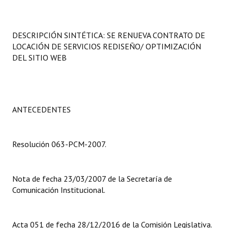
Programas
LEGISLACIÓN
DESCRIPCIÓN SINTÉTICA: SE RENUEVA CONTRATO DE
LOCACIÓN DE SERVICIOS REDISEÑO/ OPTIMIZACIÓN
Constitución Nacional
DEL SITIO WEB
Constitución Provincial
Carta Orgánica 2007
ANTECEDENTES
Reglamento Interno
Digesto
Resolución 063-PCM-2007.
Organigrama
Nota de fecha 23/03/2007 de la Secretaría de
DOCUMENTOS
Comunicación Institucional.
Informes de Gestión
Acta 051 de fecha 28/12/2016 de la Comisión Legislativa.
Proyectos Presentados