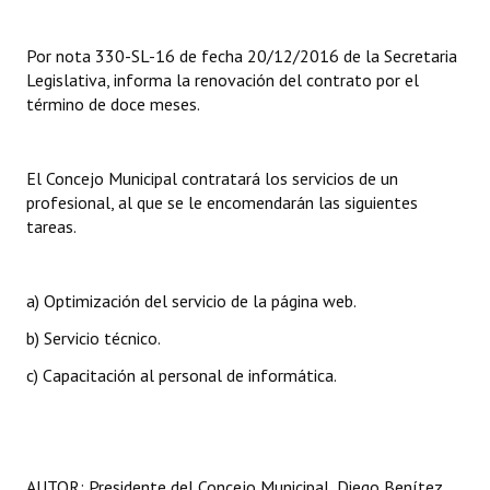
INSTITUCIONAL
Por nota 330-SL-16 de fecha 20/12/2016 de la Secretaria
Antiguos Pobladores
Legislativa, informa la renovación del contrato por el
término de doce meses.
Noticias Destacadas
Registros y Distinciones
El Concejo Municipal contratará los servicios de un
Datos Históricos
profesional, al que se le encomendarán las siguientes
tareas.
Premio al Mérito - Registro
Audiencias Públicas - Registro
a) Optimización del servicio de la página web.
Mujeres que Dejaron Huellas - Registro
b) Servicio técnico.
c) Capacitación al personal de informática.
Periodistas Decanos - Registro
Ciudadano Ilustre - Registro
Banca del Vecino - Registro
AUTOR: Presidente del Concejo Municipal, Diego Benítez.