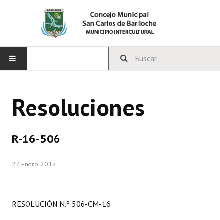
INICIO
Resoluciones
CONCEJO
Bloques Políticos
R-16-506
Integrantes del Concejo
27 Enero 2017
Comisiones Permanentes
Comisiones Especiales
RESOLUCIÓN N.º 506-CM-16
Concejales Mandato Cumplido