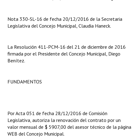
Dictámenes Asesoría Letrada
Nota 330-SL-16 de fecha 20/12/2016 de la Secretaria
Actas de Sesión
Legislativa del Concejo Municipal, Claudia Haneck.
Informes de Unidad Coordinadora
La Resolución 411-PCM-16 del 21 de diciembre de 2016
Ejecución Presupuestaria
firmada por el Presidente del Concejo Municipal, Diego
Benítez.
Actas de Audiencias Públicas
NORMATIVA
FUNDAMENTOS
Comunicaciones
Declaraciones
Por Acta 051 de fecha 28/12/2016 de Comisión
Resoluciones
Legislativa, autoriza la renovación del contrato por un
valor mensual de $ 5907,00 del asesor técnico de la página
Resoluciones de Presidencia
WEB del Concejo Municipal.