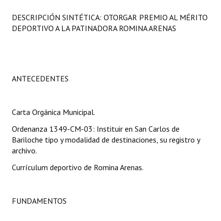
Programas
DESCRIPCIÓN SINTÉTICA: OTORGAR PREMIO AL MÉRITO
DEPORTIVO A LA PATINADORA ROMINA ARENAS
LEGISLACIÓN
Constitución Nacional
Constitución Provincial
ANTECEDENTES
Carta Orgánica 2007
Carta Orgánica Municipal.
Reglamento Interno
Ordenanza 1349-CM-03: Instituir en San Carlos de
Digesto
Bariloche tipo y modalidad de destinaciones, su registro y
archivo.
Organigrama
Currículum deportivo de Romina Arenas.
DOCUMENTOS
FUNDAMENTOS
Informes de Gestión
Proyectos Presentados