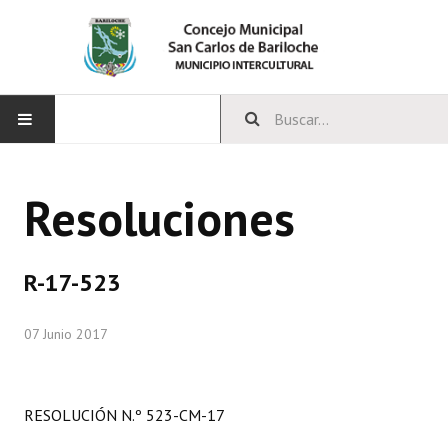
INICIO
Resoluciones
CONCEJO
Bloques Políticos
R-17-523
Integrantes del Concejo
07 Junio 2017
Comisiones Permanentes
Comisiones Especiales
RESOLUCIÓN N.º 523-CM-17
Concejales Mandato Cumplido