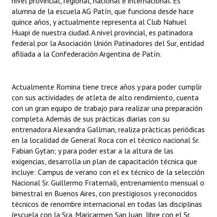
nivel provincial, regional, nacional e internacional. Es
INSTITUCIONAL
alumna de la escuela AG Patín, que funciona desde hace
quince años, y actualmente representa al Club Nahuel
Antiguos Pobladores
Huapi de nuestra ciudad. A nivel provincial, es patinadora
federal por la Asociación Unión Patinadores del Sur, entidad
Noticias Destacadas
afiliada a la Confederación Argentina de Patín.
Registros y Distinciones
Actualmente Romina tiene trece años y para poder cumplir
Datos Históricos
con sus actividades de atleta de alto rendimiento, cuenta
con un gran equipo de trabajo para realizar una preparación
Premio al Mérito - Registro
completa. Además de sus prácticas diarias con su
Audiencias Públicas - Registro
entrenadora Alexandra Gallman, realiza prácticas periódicas
en la localidad de General Roca con el técnico nacional Sr.
Mujeres que Dejaron Huellas - Registro
Fabian Gytan; y para poder estar a la altura de las
exigencias, desarrolla un plan de capacitación técnica que
Periodistas Decanos - Registro
incluye: Campus de verano con el ex técnico de la selección
Nacional Sr. Guillermo Fraternali, entrenamiento mensual o
Ciudadano Ilustre - Registro
bimestral en Buenos Aires, con prestigiosos y reconocidos
técnicos de renombre internacional en todas las disciplinas
Banca del Vecino - Registro
(escuela con la Sra. Maricarmen San Juan, libre con el Sr.