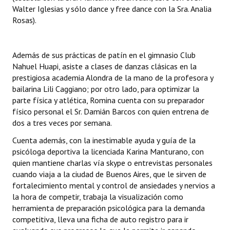
Walter Iglesias y sólo dance y free dance con la Sra. Analia
Huéspedes de Honor - Registro
Rosas).
Antiguos Pobladores - Registro
Reconocimientos - Registro
Además de sus prácticas de patín en el gimnasio Club
Nahuel Huapi, asiste a clases de danzas clásicas en la
Bariloche, Municipio intercultural
prestigiosa academia Alondra de la mano de la profesora y
bailarina Lili Caggiano; por otro lado, para optimizar la
Entrega de distinciones
parte física y atlética, Romina cuenta con su preparador
físico personal el Sr. Damián Barcos con quien entrena de
REFORMA DE LA CARTA ORGÁNICA
dos a tres veces por semana.
Cuenta además, con la inestimable ayuda y guía de la
psicóloga deportiva la licenciada Karina Manturano, con
quien mantiene charlas vía skype o entrevistas personales
cuando viaja a la ciudad de Buenos Aires, que le sirven de
fortalecimiento mental y control de ansiedades y nervios a
la hora de competir, trabaja la visualización como
herramienta de preparación psicológica para la demanda
competitiva, lleva una ficha de auto registro para ir