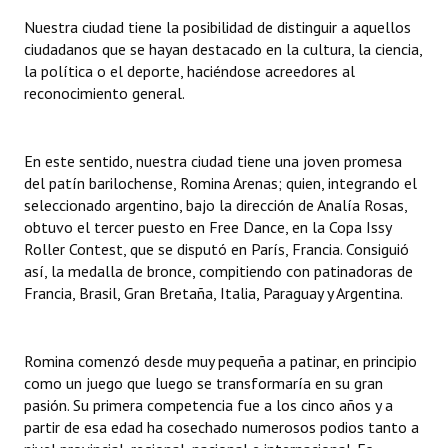
Nuestra ciudad tiene la posibilidad de distinguir a aquellos
Dictámenes Asesoría Letrada
ciudadanos que se hayan destacado en la cultura, la ciencia,
la política o el deporte, haciéndose acreedores al
Actas de Sesión
reconocimiento general.
Informes de Unidad Coordinadora
En este sentido, nuestra ciudad tiene una joven promesa
Ejecución Presupuestaria
del patín barilochense, Romina Arenas; quien, integrando el
seleccionado argentino, bajo la dirección de Analía Rosas,
Actas de Audiencias Públicas
obtuvo el tercer puesto en Free Dance, en la Copa Issy
Roller Contest, que se disputó en París, Francia. Consiguió
NORMATIVA
así, la medalla de bronce, compitiendo con patinadoras de
Francia, Brasil, Gran Bretaña, Italia, Paraguay y Argentina.
Comunicaciones
Declaraciones
Romina comenzó desde muy pequeña a patinar, en principio
Resoluciones
como un juego que luego se transformaría en su gran
pasión. Su primera competencia fue a los cinco años y a
Resoluciones de Presidencia
partir de esa edad ha cosechado numerosos podios tanto a