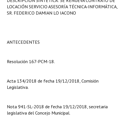
DESCRIPCIÓN SINTÉTICA: SE RENUEVA CONTRATO DE
Programas
LOCACIÓN SERVICIO ASESORÍA TÉCNICA-INFORMÁTICA,
SR. FEDERICO DAMIAN LO IACONO
LEGISLACIÓN
Constitución Nacional
ANTECEDENTES
Constitución Provincial
Carta Orgánica 2007
Resolución 167-PCM-18.
Reglamento Interno
Digesto
Acta 134/2018 de fecha 19/12/2018, Comisión
Legislativa.
Organigrama
DOCUMENTOS
Nota 941-SL-2018 de fecha 19/12/2018, secretaria
legislativa del Concejo Municipal.
Informes de Gestión
Proyectos Presentados