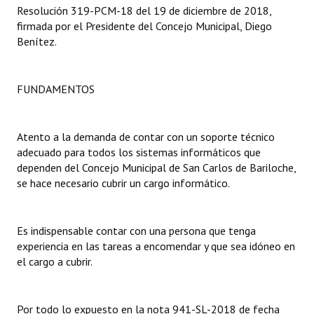
Resolución 319-PCM-18 del 19 de diciembre de 2018,
firmada por el Presidente del Concejo Municipal, Diego
Dictámenes Asesoría Letrada
Benítez.
Actas de Sesión
Informes de Unidad Coordinadora
FUNDAMENTOS
Ejecución Presupuestaria
Atento a la demanda de contar con un soporte técnico
Actas de Audiencias Públicas
adecuado para todos los sistemas informáticos que
dependen del Concejo Municipal de San Carlos de Bariloche,
NORMATIVA
se hace necesario cubrir un cargo informático.
Comunicaciones
Es indispensable contar con una persona que tenga
Declaraciones
experiencia en las tareas a encomendar y que sea idóneo en
el cargo a cubrir.
Resoluciones
Resoluciones de Presidencia
Por todo lo expuesto en la nota 941-SL-2018 de fecha