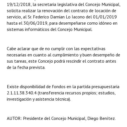
INSTITUCIONAL
19/12/2018, la secretaria legislativa del Concejo Municipal,
solicita realizar la renovación del contrato de locación de
servicio, al Sr. Federico Damian Lo Iacono del 01/01/2019
Antiguos Pobladores
hasta el 30/06/2019, para desempeñarse como idóneo en
Noticias Destacadas
sistemas informáticos del Concejo Municipal.
Registros y Distinciones
Cabe aclarar que de no cumplir con las expectativas
Datos Históricos
necesarias en cuanto al cumplimiento y buen desempeño de
sus tareas, este Concejo podrá rescindir el contrato antes
Premio al Mérito - Registro
de la fecha prevista.
Audiencias Públicas - Registro
Existe disponibilidad de fondos en la partida presupuestaria
Mujeres que Dejaron Huellas - Registro
2.1.11.38.340.4 (transferencia recursos propios; estudios,
Periodistas Decanos - Registro
investigación y asistencia técnica).
Ciudadano Ilustre - Registro
AUTOR: Presidente del Concejo Municipal, Diego Benítez.
Banca del Vecino - Registro