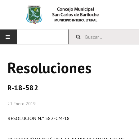
INICIO
Resoluciones
CONCEJO
Bloques Políticos
R-18-582
Integrantes del Concejo
21 Enero 2019
Comisiones Permanentes
RESOLUCIÓN N.º 582-CM-18
Comisiones Especiales
Concejales Mandato Cumplido