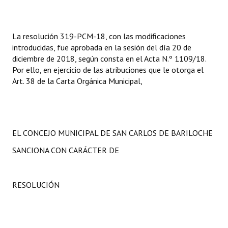
Huéspedes de Honor - Registro
Antiguos Pobladores - Registro
La resolución 319-PCM-18, con las modificaciones
introducidas, fue aprobada en la sesión del día 20 de
Reconocimientos - Registro
diciembre de 2018, según consta en el Acta N.º 1109/18.
Por ello, en ejercicio de las atribuciones que le otorga el
Bariloche, Municipio intercultural
Art. 38 de la Carta Orgánica Municipal,
Entrega de distinciones
REFORMA DE LA CARTA ORGÁNICA
EL CONCEJO MUNICIPAL DE SAN CARLOS DE BARILOCHE
SANCIONA CON CARÁCTER DE
RESOLUCIÓN