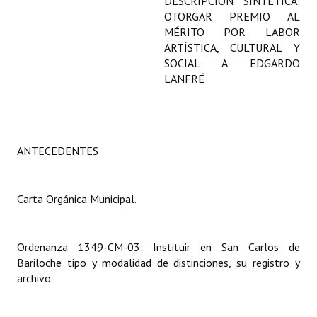
DESCRIPCIÓN SINTÉTICA:
Programas
OTORGAR PREMIO AL
MÉRITO POR LABOR
LEGISLACIÓN
ARTÍSTICA, CULTURAL Y
SOCIAL A EDGARDO
LANFRÉ
Constitución Nacional
Constitución Provincial
Carta Orgánica 2007
ANTECEDENTES
Reglamento Interno
Digesto
Carta Orgánica Municipal.
Organigrama
Ordenanza 1349-CM-03: Instituir en San Carlos de
DOCUMENTOS
Bariloche tipo y modalidad de distinciones, su registro y
archivo.
Informes de Gestión
Proyectos Presentados