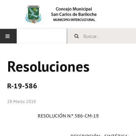
INICIO
Resoluciones
CONCEJO
Bloques Políticos
R-19-586
Integrantes del Concejo
28 Marzo 2019
Comisiones Permanentes
RESOLUCIÓN N.º 586-CM-19
Comisiones Especiales
Concejales Mandato Cumplido