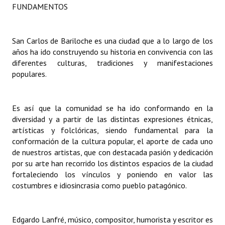
FUNDAMENTOS
Dictámenes Asesoría Letrada
San Carlos de Bariloche es una ciudad que a lo largo de los
Actas de Sesión
años ha ido construyendo su historia en convivencia con las
Informes de Unidad Coordinadora
diferentes culturas, tradiciones y manifestaciones
populares.
Ejecución Presupuestaria
Actas de Audiencias Públicas
Es así que la comunidad se ha ido conformando en la
diversidad y a partir de las distintas expresiones étnicas,
NORMATIVA
artísticas y folclóricas, siendo fundamental para la
conformación de la cultura popular, el aporte de cada uno
Comunicaciones
de nuestros artistas, que con destacada pasión y dedicación
por su arte han recorrido los distintos espacios de la ciudad
Declaraciones
fortaleciendo los vínculos y poniendo en valor las
costumbres e idiosincrasia como pueblo patagónico.
Resoluciones
Resoluciones de Presidencia
Edgardo Lanfré, músico, compositor, humorista y escritor es