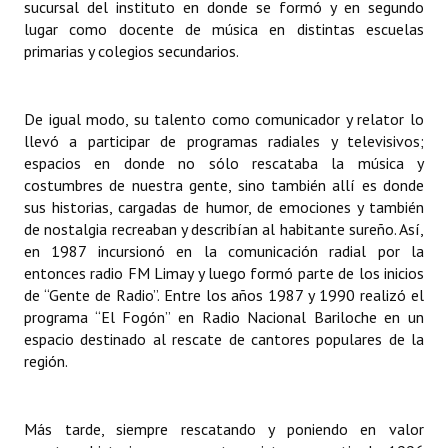
sucursal del instituto en donde se formó y en segundo
Huéspedes de Honor - Registro
lugar como docente de música en distintas escuelas
primarias y colegios secundarios.
Antiguos Pobladores - Registro
Reconocimientos - Registro
De igual modo, su talento como comunicador y relator lo
llevó a participar de programas radiales y televisivos;
Bariloche, Municipio intercultural
espacios en donde no sólo rescataba la música y
Entrega de distinciones
costumbres de nuestra gente, sino también allí es donde
sus historias, cargadas de humor, de emociones y también
REFORMA DE LA CARTA ORGÁNICA
de nostalgia recreaban y describían al habitante sureño. Así,
en 1987 incursionó en la comunicación radial por la
entonces radio FM Limay y luego formó parte de los inicios
de “Gente de Radio”. Entre los años 1987 y 1990 realizó el
programa “El Fogón” en Radio Nacional Bariloche en un
espacio destinado al rescate de cantores populares de la
región.
Más tarde, siempre rescatando y poniendo en valor