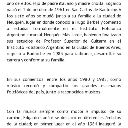
uno de ellos. Hijo de padre italiano y madre criolla, Edgardo
INSTITUCIONAL
nació el 2 de octubre de 1961 en San Carlos de Bariloche. A
los siete años se mudó junto a su familia a la ciudad de
Antiguos Pobladores
Neuquén, lugar en donde conoció a Hugo Berbel y comenzó
a estudiar formalmente en el Instituto Folclórico
Noticias Destacadas
Argentino sucursal Neuquén. Más tarde, habiendo finalizado
Registros y Distinciones
sus estudios de Profesor Superior de Guitarra en el
Instituto Folclórico Argentino en la ciudad de Buenos Aires,
Datos Históricos
regresó a Bariloche en 1983 para radicarse, desarrollar su
carrera y conformar su familia.
Premio al Mérito - Registro
Audiencias Públicas - Registro
En sus comienzos, entre los años 1980 y 1985, como
músico recorrió y compartió los grandes escenarios
Mujeres que Dejaron Huellas - Registro
folclóricos del país, junto a reconocidos músicos.
Periodistas Decanos - Registro
Ciudadano Ilustre - Registro
Con la música siempre como motor e impulso de su
camino, Edgardo Lanfré se destacó en diferentes ámbitos
Banca del Vecino - Registro
de la ciudad; en primer lugar en el año 1984 inauguró la