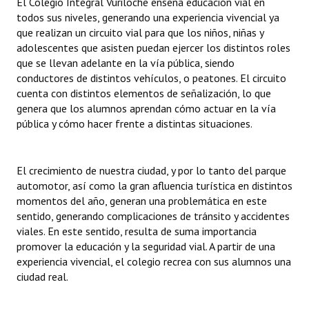
El Colegio Integral Vuriloche enseña educación vial en
Huéspedes de Honor - Registro
todos sus niveles, generando una experiencia vivencial ya
que realizan un circuito vial para que los niños, niñas y
Antiguos Pobladores - Registro
adolescentes que asisten puedan ejercer los distintos roles
que se llevan adelante en la vía pública, siendo
Reconocimientos - Registro
conductores de distintos vehículos, o peatones. El circuito
cuenta con distintos elementos de señalización, lo que
Bariloche, Municipio intercultural
genera que los alumnos aprendan cómo actuar en la vía
pública y cómo hacer frente a distintas situaciones.
Entrega de distinciones
REFORMA DE LA CARTA ORGÁNICA
El crecimiento de nuestra ciudad, y por lo tanto del parque
automotor, así como la gran afluencia turística en distintos
momentos del año, generan una problemática en este
sentido, generando complicaciones de tránsito y accidentes
viales. En este sentido, resulta de suma importancia
promover la educación y la seguridad vial. A partir de una
experiencia vivencial, el colegio recrea con sus alumnos una
ciudad real.