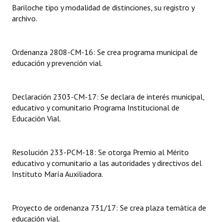
Bariloche tipo y modalidad de distinciones, su registro y
archivo.
Dictámenes Asesoría Letrada
Actas de Sesión
Ordenanza 2808-CM-16: Se crea programa municipal de
Informes de Unidad Coordinadora
educación y prevención vial.
Ejecución Presupuestaria
Declaración 2303-CM-17: Se declara de interés municipal,
Actas de Audiencias Públicas
educativo y comunitario Programa Institucional de
Educación Vial.
NORMATIVA
Comunicaciones
Resolución 233-PCM-18: Se otorga Premio al Mérito
educativo y comunitario a las autoridades y directivos del
Declaraciones
Instituto María Auxiliadora.
Resoluciones
Resoluciones de Presidencia
Proyecto de ordenanza 731/17: Se crea plaza temática de
educación vial.