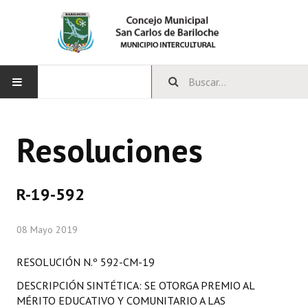
INICIO
Resoluciones
CONCEJO
Bloques Políticos
R-19-592
Integrantes del Concejo
08 Mayo 2019
Comisiones Permanentes
RESOLUCIÓN N.º 592-CM-19
Comisiones Especiales
DESCRIPCIÓN SINTÉTICA: SE OTORGA PREMIO AL
Concejales Mandato Cumplido
MÉRITO EDUCATIVO Y COMUNITARIO A LAS