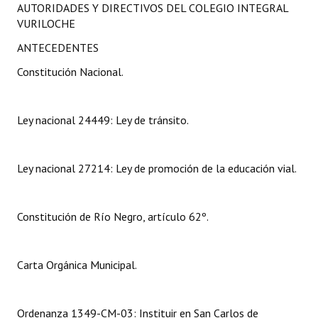
AUTORIDADES Y DIRECTIVOS DEL COLEGIO INTEGRAL
Programas
VURILOCHE
LEGISLACIÓN
ANTECEDENTES
Constitución Nacional.
Constitución Nacional
Constitución Provincial
Ley nacional 24449: Ley de tránsito.
Carta Orgánica 2007
Reglamento Interno
Ley nacional 27214: Ley de promoción de la educación vial.
Digesto
Constitución de Río Negro, artículo 62º.
Organigrama
DOCUMENTOS
Carta Orgánica Municipal.
Informes de Gestión
Ordenanza 1349-CM-03: Instituir en San Carlos de
Proyectos Presentados