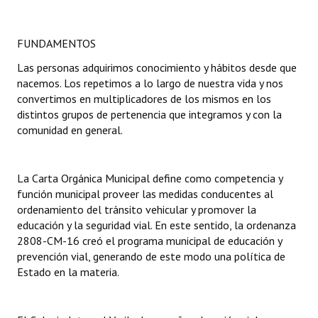
INSTITUCIONAL
Antiguos Pobladores
FUNDAMENTOS
Las personas adquirimos conocimiento y hábitos desde que
Noticias Destacadas
nacemos. Los repetimos a lo largo de nuestra vida y nos
convertimos en multiplicadores de los mismos en los
Registros y Distinciones
distintos grupos de pertenencia que integramos y con la
comunidad en general.
Datos Históricos
Premio al Mérito - Registro
La Carta Orgánica Municipal define como competencia y
Audiencias Públicas - Registro
función municipal proveer las medidas conducentes al
ordenamiento del tránsito vehicular y promover la
Mujeres que Dejaron Huellas - Registro
educación y la seguridad vial. En este sentido, la ordenanza
2808-CM-16 creó el programa municipal de educación y
Periodistas Decanos - Registro
prevención vial, generando de este modo una política de
Estado en la materia.
Ciudadano Ilustre - Registro
Banca del Vecino - Registro