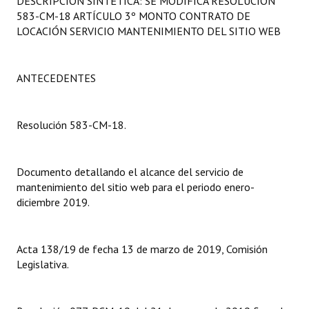
DESCRIPCIÓN SINTÉTICA: SE MODIFICA RESOLUCIÓN
Programas
583-CM-18 ARTÍCULO 3º MONTO CONTRATO DE
LOCACIÓN SERVICIO MANTENIMIENTO DEL SITIO WEB
LEGISLACIÓN
Constitución Nacional
ANTECEDENTES
Constitución Provincial
Resolución 583-CM-18.
Carta Orgánica 2007
Reglamento Interno
Documento detallando el alcance del servicio de
mantenimiento del sitio web para el periodo enero-
Digesto
diciembre 2019.
Organigrama
Acta 138/19 de fecha 13 de marzo de 2019, Comisión
DOCUMENTOS
Legislativa.
Informes de Gestión
Proyectos Presentados