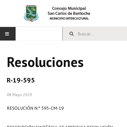
INICIO
Resoluciones
CONCEJO
Bloques Políticos
R-19-595
Integrantes del Concejo
08 Mayo 2019
Comisiones Permanentes
RESOLUCIÓN N.º 595-CM-19
Comisiones Especiales
Concejales Mandato Cumplido