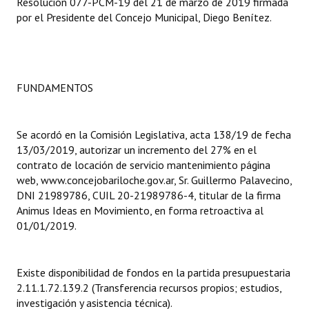
Resolución 077-PCM-19 del 21 de marzo de 2019 firmada
por el Presidente del Concejo Municipal, Diego Benítez.
Dictámenes Asesoría Letrada
Actas de Sesión
Informes de Unidad Coordinadora
FUNDAMENTOS
Ejecución Presupuestaria
Se acordó en la Comisión Legislativa, acta 138/19 de fecha
Actas de Audiencias Públicas
13/03/2019, autorizar un incremento del 27% en el
contrato de locación de servicio mantenimiento página
NORMATIVA
web, www.concejobariloche.gov.ar, Sr. Guillermo Palavecino,
DNI 21989786, CUIL 20-21989786-4, titular de la firma
Comunicaciones
Animus Ideas en Movimiento, en forma retroactiva al
01/01/2019.
Declaraciones
Resoluciones
Existe disponibilidad de fondos en la partida presupuestaria
2.11.1.72.139.2 (Transferencia recursos propios; estudios,
Resoluciones de Presidencia
investigación y asistencia técnica).