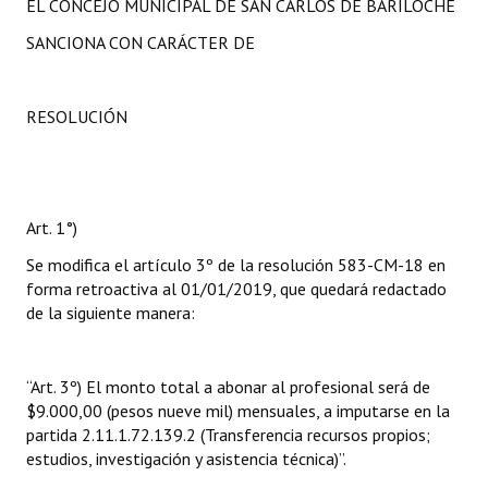
EL CONCEJO MUNICIPAL DE SAN CARLOS DE BARILOCHE
Huéspedes de Honor - Registro
SANCIONA CON CARÁCTER DE
Antiguos Pobladores - Registro
Reconocimientos - Registro
RESOLUCIÓN
Bariloche, Municipio intercultural
Entrega de distinciones
Art. 1°)
REFORMA DE LA CARTA ORGÁNICA
Se modifica el artículo 3º de la resolución 583-CM-18 en
forma retroactiva al 01/01/2019, que quedará redactado
de la siguiente manera:
“Art. 3º) El monto total a abonar al profesional será de
$9.000,00 (pesos nueve mil) mensuales, a imputarse en la
partida 2.11.1.72.139.2 (Transferencia recursos propios;
estudios, investigación y asistencia técnica)”.