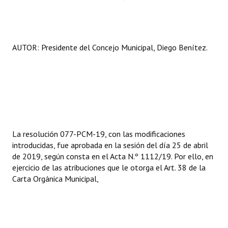
INSTITUCIONAL
Antiguos Pobladores
AUTOR: Presidente del Concejo Municipal, Diego Benítez.
Noticias Destacadas
Registros y Distinciones
Datos Históricos
Premio al Mérito - Registro
La resolución 077-PCM-19, con las modificaciones
Audiencias Públicas - Registro
introducidas, fue aprobada en la sesión del día 25 de abril
Mujeres que Dejaron Huellas - Registro
de 2019, según consta en el Acta N.º 1112/19. Por ello, en
ejercicio de las atribuciones que le otorga el Art. 38 de la
Periodistas Decanos - Registro
Carta Orgánica Municipal,
Ciudadano Ilustre - Registro
Banca del Vecino - Registro