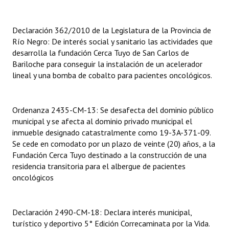
Dictámenes Asesoría Letrada
Declaración 362/2010 de la Legislatura de la Provincia de
Río Negro: De interés social y sanitario las actividades que
Actas de Sesión
desarrolla la fundación Cerca Tuyo de San Carlos de
Informes de Unidad Coordinadora
Bariloche para conseguir la instalación de un acelerador
lineal y una bomba de cobalto para pacientes oncológicos.
Ejecución Presupuestaria
Actas de Audiencias Públicas
Ordenanza 2435-CM-13: Se desafecta del dominio público
municipal y se afecta al dominio privado municipal el
NORMATIVA
inmueble designado catastralmente como 19-3A-371-09.
Se cede en comodato por un plazo de veinte (20) años, a la
Comunicaciones
Fundación Cerca Tuyo destinado a la construcción de una
residencia transitoria para el albergue de pacientes
Declaraciones
oncológicos
Resoluciones
Declaración 2490-CM-18: Declara interés municipal,
Resoluciones de Presidencia
turístico y deportivo 5° Edición Correcaminata por la Vida.