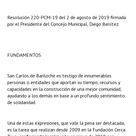
INSTITUCIONAL
Resolución 220-PCM-19 del 2 de agosto de 2019 firmada
Antiguos Pobladores
por el Presidente del Concejo Municipal, Diego Benítez.
Noticias Destacadas
Registros y Distinciones
FUNDAMENTOS
Datos Históricos
Premio al Mérito - Registro
San Carlos de Bariloche es testigo de innumerables
Audiencias Públicas - Registro
personas o entidades que aportan su tiempo, recursos y
capacidades en la construcción de una mejor comunidad,
Mujeres que Dejaron Huellas - Registro
ayudando a los demás en base a un profundo sentimiento
de solidaridad.
Periodistas Decanos - Registro
Ciudadano Ilustre - Registro
Una de estas expresiones, que vale la pena ser destacada,
es la tarea que realizan desde 2009 en la Fundación Cerca
Banca del Vecino - Registro