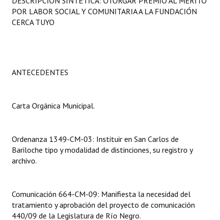
DESCRIPCIÓN SINTÉTICA: OTORGAR PREMIO AL MÉRITO
Programas
POR LABOR SOCIAL Y COMUNITARIA A LA FUNDACIÓN
CERCA TUYO
LEGISLACIÓN
Constitución Nacional
ANTECEDENTES
Constitución Provincial
Carta Orgánica 2007
Carta Orgánica Municipal.
Reglamento Interno
Digesto
Ordenanza 1349-CM-03: Instituir en San Carlos de
Bariloche tipo y modalidad de distinciones, su registro y
Organigrama
archivo.
DOCUMENTOS
Comunicación 664-CM-09: Manifiesta la necesidad del
Informes de Gestión
tratamiento y aprobación del proyecto de comunicación
440/09 de la Legislatura de Río Negro.
Proyectos Presentados