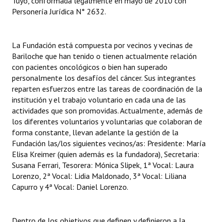
Tuyo, conformada legalmente en mayo de 2010 con
Huéspedes de Honor - Registro
Personería Jurídica N° 2632.
Antiguos Pobladores - Registro
La Fundación está compuesta por vecinos y vecinas de
Reconocimientos - Registro
Bariloche que han tenido o tienen actualmente relación
con pacientes oncológicos o bien han superado
Bariloche, Municipio intercultural
personalmente los desafíos del cáncer. Sus integrantes
reparten esfuerzos entre las tareas de coordinación de la
Entrega de distinciones
institución y el trabajo voluntario en cada una de las
actividades que son promovidas. Actualmente, además de
REFORMA DE LA CARTA ORGÁNICA
los diferentes voluntarios y voluntarias que colaboran de
forma constante, llevan adelante la gestión de la
Fundación las/los siguientes vecinos/as: Presidente: María
Elisa Kreimer (quien además es la fundadora), Secretaria:
Susana Ferrari, Tesorera: Mónica Slipek, 1ª Vocal: Laura
Lorenzo, 2ª Vocal: Lidia Maldonado, 3ª Vocal: Liliana
Capurro y 4ª Vocal: Daniel Lorenzo.
Dentro de los objetivos que definen y definieron a la