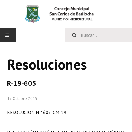
INICIO
Resoluciones
CONCEJO
Bloques Políticos
R-19-605
Integrantes del Concejo
17 Octubre 2019
Comisiones Permanentes
RESOLUCIÓN N.º 605-CM-19
Comisiones Especiales
Concejales Mandato Cumplido