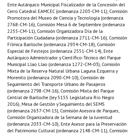
INSTITUCIONAL
Ente Autárquico Municipal Fiscalizador de la Concesión del
Cerro Catedral EAMCEC (ordenanza 2203-CM-11), Comisión
Promotora del Museo de Ciencia y Tecnología (ordenanza
Antiguos Pobladores
2768-CM-16), Comisión Mesa 6 de Septiembre (ordenanza
Noticias Destacadas
2255-CM-11), Comisión Organizadora Día de la
Participación Ciudadana (ordenanza 2711-CM-16), Comisión
Registros y Distinciones
Fílmica Bariloche (ordenanza 2934-CM-18), Comisión
Especial de Festejos (ordenanza 2551-CM-14), Ente
Datos Históricos
Autárquico Administrador y Científico-Técnico del Parque
Municipal Llao Llao (ordenanza 1272-CM-03), Comisión
Premio al Mérito - Registro
Mixta de la Reserva Natural Urbana Laguna Ezquerra y
Morenito (ordenanza 2090-CM-10), Comisión de
Audiencias Públicas - Registro
Seguimiento del Transporte Urbano de Pasajeros
(ordenanza 2798-CM-16), Comisión Mixta del Parque
Mujeres que Dejaron Huellas - Registro
Central de Bariloche (ley 5155 Legislatura Río Negro
2016), Mesa de Gestión y Seguimiento del SEMS
Periodistas Decanos - Registro
(ordenanza 2637-CM-15), Comisión Asesora de Parques,
Ciudadano Ilustre - Registro
Comisión Organizadora de la Semana de la Juventud
(ordenanza 2033-CM-10), Ente Asesor para la Preservación
Banca del Vecino - Registro
del Patrimonio Cultural (ordenanza 2148-CM-11), Comisión