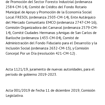
de Promoción del Sector Foresto Industrial (ordenanza
Huéspedes de Honor - Registro
2584-CM-14), Comité de Crédito del Fondo Rotario
Municipal de Apoyo y Promoción de la Economía Social
Antiguos Pobladores - Registro
Local FRESOL (ordenanza 2503-CM-14), Ente Autárquico
del Mercado Comunitario EMCO (ordenanza 2747-CM-16),
Reconocimientos - Registro
Comisión Organizadora del Carnaval (ordenanza 2579-CM-
14), Comité Ciudades Hermanas y Amigas de San Carlos de
Bariloche, Municipio intercultural
Bariloche (ordenanza 1433-CM-04), Comité de
Administración del Fondo Fiduciario para el Desarrollo y la
Entrega de distinciones
Inclusión Social (ordenanza 2632-CM-15), y Comisión
Concejal Por un Día (resolución 421-CM-12) .
REFORMA DE LA CARTA ORGÁNICA
Acta 1121/19, juramento de nuevas autoridades, para el
período de gobierno 2019-2023.
Acta 001/2019 de fecha 11 de diciembre 2019, Comisión
Legislativa.