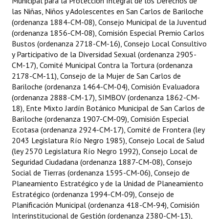
Municipal para la Protección Integral de los Derechos de
las Niñas, Niños y Adolescentes en San Carlos de Bariloche
Dictámenes Asesoría Letrada
(ordenanza 1884-CM-08), Consejo Municipal de la Juventud
(ordenanza 1856-CM-08), Comisión Especial Premio Carlos
Actas de Sesión
Bustos (ordenanza 2718-CM-16), Consejo Local Consultivo
y Participativo de la Diversidad Sexual (ordenanza 2905-
Informes de Unidad Coordinadora
CM-17), Comité Municipal Contra la Tortura (ordenanza
2178-CM-11), Consejo de la Mujer de San Carlos de
Ejecución Presupuestaria
Bariloche (ordenanza 1464-CM-04), Comisión Evaluadora
(ordenanza 2888-CM-17), SIMBOV (ordenanza 1862-CM-
Actas de Audiencias Públicas
18), Ente Mixto Jardín Botánico Municipal de San Carlos de
Bariloche (ordenanza 1907-CM-09), Comisión Especial
NORMATIVA
Ecotasa (ordenanza 2924-CM-17), Comité de Frontera (ley
2043 Legislatura Río Negro 1985), Consejo Local de Salud
Comunicaciones
(ley 2570 Legislatura Río Negro 1992), Consejo Local de
Seguridad Ciudadana (ordenanza 1887-CM-08), Consejo
Declaraciones
Social de Tierras (ordenanza 1595-CM-06), Consejo de
Planeamiento Estratégico y de la Unidad de Planeamiento
Resoluciones
Estratégico (ordenanza 1994-CM-09), Consejo de
Resoluciones de Presidencia
Planificación Municipal (ordenanza 418-CM-94), Comisión
Interinstitucional de Gestión (ordenanza 2380-CM-13),