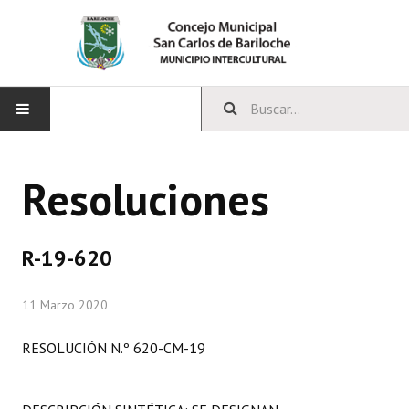
INICIO
Resoluciones
CONCEJO
Bloques Políticos
R-19-620
Integrantes del Concejo
11 Marzo 2020
Comisiones Permanentes
RESOLUCIÓN N.º 620-CM-19
Comisiones Especiales
Concejales Mandato Cumplido