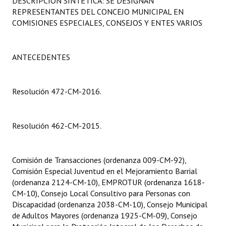
DESCRIPCIÓN SINTÉTICA: SE DESIGNAN
Programas
REPRESENTANTES DEL CONCEJO MUNICIPAL EN
COMISIONES ESPECIALES, CONSEJOS Y ENTES VARIOS
LEGISLACIÓN
Constitución Nacional
ANTECEDENTES
Constitución Provincial
Resolución 472-CM-2016.
Carta Orgánica 2007
Reglamento Interno
Resolución 462-CM-2015.
Digesto
Comisión de Transacciones (ordenanza 009-CM-92),
Organigrama
Comisión Especial Juventud en el Mejoramiento Barrial
(ordenanza 2124-CM-10), EMPROTUR (ordenanza 1618-
DOCUMENTOS
CM-10), Consejo Local Consultivo para Personas con
Discapacidad (ordenanza 2038-CM-10), Consejo Municipal
Informes de Gestión
de Adultos Mayores (ordenanza 1925-CM-09), Consejo
Proyectos Presentados