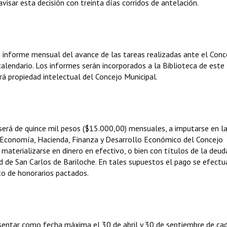
visar esta decisión con treinta días corridos de antelación.
 informe mensual del avance de las tareas realizadas ante el Conc
calendario. Los informes serán incorporados a la Biblioteca de este
rá propiedad intelectual del Concejo Municipal.
erá de quince mil pesos ($15.000,00) mensuales, a imputarse en l
Economía, Hacienda, Finanza y Desarrollo Económico del Concejo
materializarse en dinero en efectivo, o bien con títulos de la deud
dad de San Carlos de Bariloche. En tales supuestos el pago se efectu
to de honorarios pactados.
esentar como fecha máxima el 30 de abril y 30 de septiembre de ca