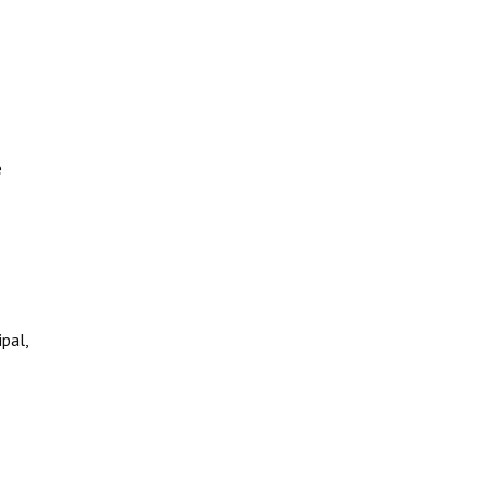
e
pal,