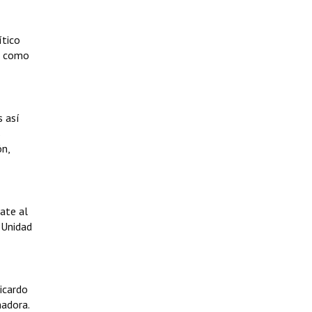
ítico
ón como
s así
s
ón,
ate al
 Unidad
icardo
nadora.