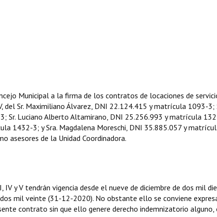
ncejo Municipal a la firma de los contratos de locaciones de servici
 V, del Sr. Maximiliano Álvarez, DNI 22.124.415 y matrícula 1093-3; 
3; Sr. Luciano Alberto Altamirano, DNI 25.256.993 y matrícula 132
ícula 1432-3; y Sra. Magdalena Moreschi, DNI 35.885.057 y matrícu
omo asesores de la Unidad Coordinadora.
II, IV y V tendrán vigencia desde el nueve de diciembre de dos mil di
e dos mil veinte (31-12-2020). No obstante ello se conviene expre
resente contrato sin que ello genere derecho indemnizatorio alguno, 