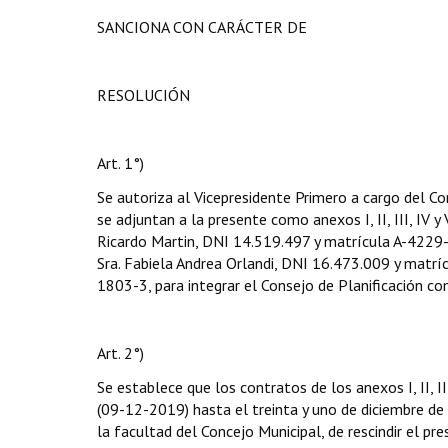
SANCIONA CON CARÁCTER DE
RESOLUCIÓN
Art. 1°)
Se autoriza al Vicepresidente Primero a cargo del Co
se adjuntan a la presente como anexos I, II, III, IV y
Ricardo Martin, DNI 14.519.497 y matrícula A-4229-
Sra. Fabiela Andrea Orlandi, DNI 16.473.009 y matr
1803-3, para integrar el Consejo de Planificación c
Art. 2°)
Se establece que los contratos de los anexos I, II, I
(09-12-2019) hasta el treinta y uno de diciembre d
la facultad del Concejo Municipal, de rescindir el p