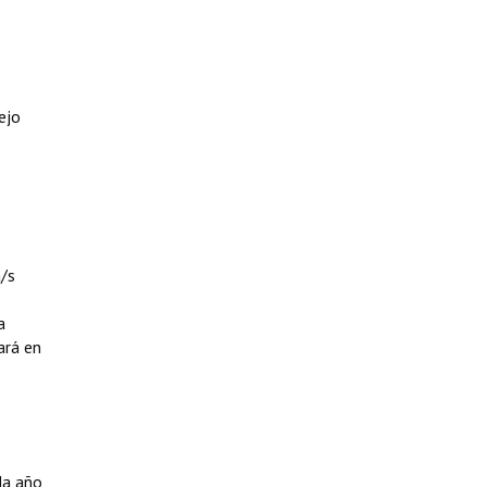
ejo
a/s
a
ará en
da año,