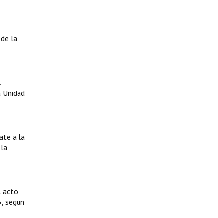
 de la
.
a Unidad
ate a la
 la
l acto
3, según