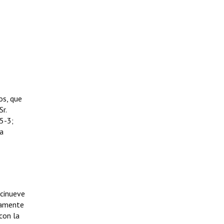
os, que
Sr.
5-3;
la
ecinueve
samente
con la