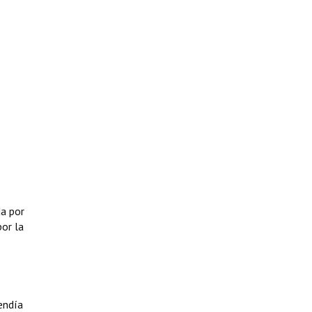
.
da por
or la
endía