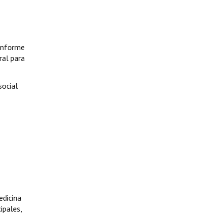
conforme
ral para
social
edicina
ipales,