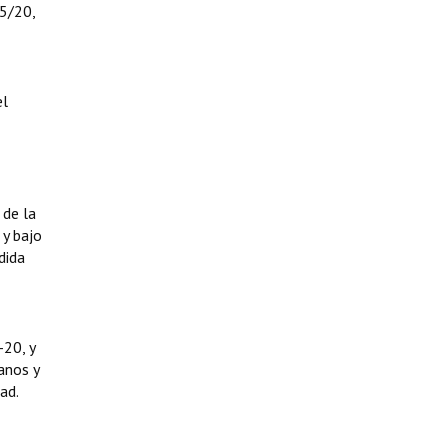
5/20,
el
 de la
 y bajo
dida
20, y
anos y
ad.