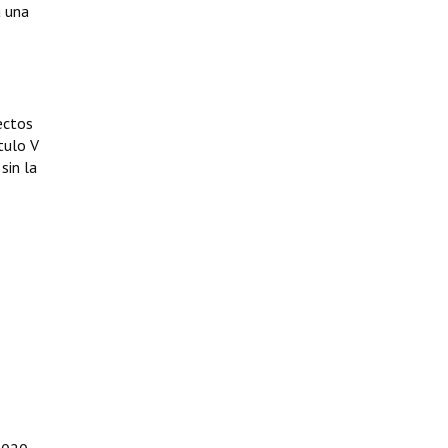
a una
yectos
tulo V
sin la