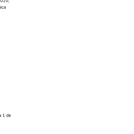
2020,
nica
a 1 de