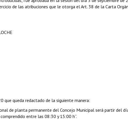
troducidas, fue aprobada en la sesión del día 3 de septiembre de 
rcicio de las atribuciones que le otorga el Art. 38 de la Carta Orgá
ILOCHE
20 que queda redactado de la siguiente manera:
rsonal de planta permanente del Concejo Municipal será partir del dí
 comprendido entre las 08:30 y 15:00 h”.