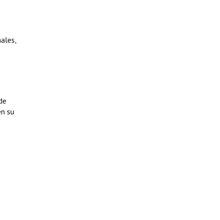
ales,
de
en su