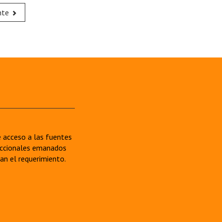
nte
re acceso a las fuentes
sdiccionales emanados
van el requerimiento.