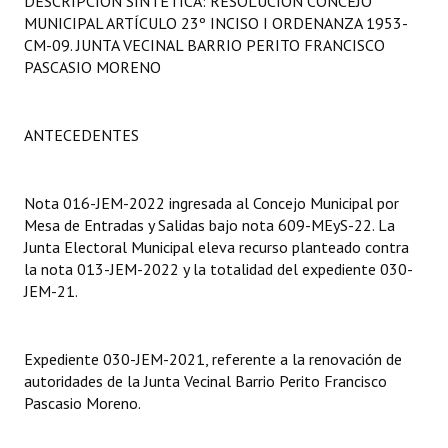
DESCRIPCIÓN SINTÉTICA: RESOLUCIÓN CONCEJO
Programas
MUNICIPAL ARTÍCULO 23º INCISO I ORDENANZA 1953-
CM-09. JUNTA VECINAL BARRIO PERITO FRANCISCO
LEGISLACIÓN
PASCASIO MORENO
Constitución Nacional
ANTECEDENTES
Constitución Provincial
Carta Orgánica 2007
Nota 016-JEM-2022 ingresada al Concejo Municipal por
Mesa de Entradas y Salidas bajo nota 609-MEyS-22. La
Reglamento Interno
Junta Electoral Municipal eleva recurso planteado contra
la nota 013-JEM-2022 y la totalidad del expediente 030-
Digesto
JEM-21.
Organigrama
Expediente 030-JEM-2021, referente a la renovación de
DOCUMENTOS
autoridades de la Junta Vecinal Barrio Perito Francisco
Pascasio Moreno.
Informes de Gestión
Proyectos Presentados