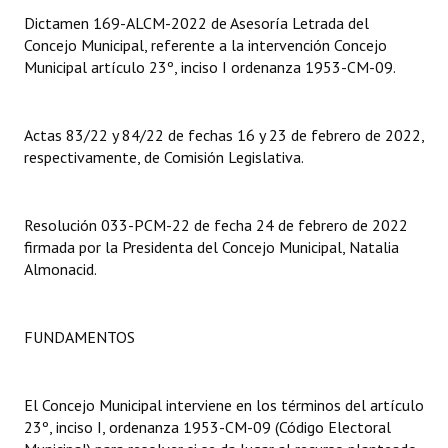
Dictamen 169-ALCM-2022 de Asesoría Letrada del
Dictámenes Asesoría Letrada
Concejo Municipal, referente a la intervención Concejo
Municipal artículo 23º, inciso I ordenanza 1953-CM-09.
Actas de Sesión
Informes de Unidad Coordinadora
Actas 83/22 y 84/22 de fechas 16 y 23 de febrero de 2022,
respectivamente, de Comisión Legislativa.
Ejecución Presupuestaria
Actas de Audiencias Públicas
Resolución 033-PCM-22 de fecha 24 de febrero de 2022
firmada por la Presidenta del Concejo Municipal, Natalia
NORMATIVA
Almonacid.
Comunicaciones
Declaraciones
FUNDAMENTOS
Resoluciones
El Concejo Municipal interviene en los términos del artículo
Resoluciones de Presidencia
23º, inciso I, ordenanza 1953-CM-09 (Código Electoral