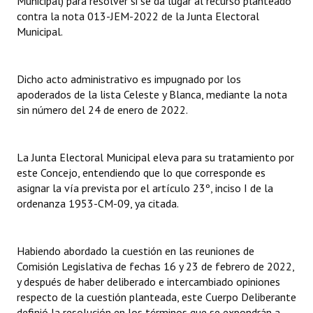
Municipal) para resolver si se da lugar al recurso planteado
INSTITUCIONAL
contra la nota 013-JEM-2022 de la Junta Electoral
Municipal.
Antiguos Pobladores
Noticias Destacadas
Dicho acto administrativo es impugnado por los
apoderados de la lista Celeste y Blanca, mediante la nota
Registros y Distinciones
sin número del 24 de enero de 2022.
Datos Históricos
Premio al Mérito - Registro
La Junta Electoral Municipal eleva para su tratamiento por
este Concejo, entendiendo que lo que corresponde es
Audiencias Públicas - Registro
asignar la vía prevista por el artículo 23º, inciso I de la
ordenanza 1953-CM-09, ya citada.
Mujeres que Dejaron Huellas - Registro
Periodistas Decanos - Registro
Habiendo abordado la cuestión en las reuniones de
Comisión Legislativa de fechas 16 y 23 de febrero de 2022,
Ciudadano Ilustre - Registro
y después de haber deliberado e intercambiado opiniones
respecto de la cuestión planteada, este Cuerpo Deliberante
Banca del Vecino - Registro
definió la resolución en los términos que se expondrán a