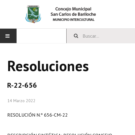
INICIO
Resoluciones
CONCEJO
Bloques Políticos
R-22-656
Integrantes del Concejo
14 Marzo 2022
Comisiones Permanentes
RESOLUCIÓN N.º 656-CM-22
Comisiones Especiales
Concejales Mandato Cumplido