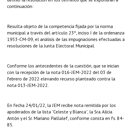
continuación:
Huéspedes de Honor - Registro
Antiguos Pobladores - Registro
Resulta objeto de la competencia fijada por la norma
Reconocimientos - Registro
municipal a través del artículo 23º, inciso I de la ordenanza
1953-CM-09, el análisis de las impugnaciones efectuadas a
Bariloche, Municipio intercultural
resoluciones de la Junta Electoral Municipal.
Entrega de distinciones
Conforme los antecedentes de la cuestión, que se inician
REFORMA DE LA CARTA ORGÁNICA
con la recepción de la nota 016-JEM-2022 del 03 de
febrero de 2022 elevando recurso planteado contra la
nota 013-JEM-2022.
En fecha 24/01/22, la JEM recibe nota remitida por los
apoderados de la lista “Celeste y Blanca”, la Sra. Alicia
Antón y el Sr. Mariano Paillalef, conforme consta en fs. 84-
85.