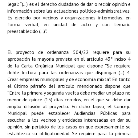
legal: “(...) es el derecho ciudadano de dar o recibir opinión e
Huéspedes de Honor - Registro
información sobre las actuaciones político-administrativas.
Es ejercido por vecinos y organizaciones intermedias, en
Antiguos Pobladores - Registro
forma verbal, en unidad de acto y con temario
preestablecido (...)”.
Reconocimientos - Registro
Bariloche, Municipio intercultural
El proyecto de ordenanza 504/22 requiere para su
Entrega de distinciones
aprobación la mayoria prevista en el artículo 43° inciso 4
de la Carta Orgánica Municipal que dispone “Se requiere
REFORMA DE LA CARTA ORGÁNICA
doble lectura para las ordenanzas que dispongan (…) 4.
Crear empresas municipales y de economía mixta”. En tanto
el último párrafo del artículo mencionado dispone que
“Entre la primera y segunda vuelta debe mediar un plazo no
menor de quince (15) días corridos, en el que se debe dar
amplia difusión al proyecto. En dicho lapso, el Concejo
Municipal puede establecer Audiencias Públicas para
escuchar a los vecinos y entidades interesadas en dar su
opinión, sin perjuicio de los casos en que expresamente se
establezca su obligatoriedad. Se requiere para la primera