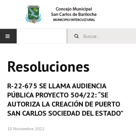
INICIO
Resoluciones
CONCEJO
Bloques Políticos
R-22-675 SE LLAMA AUDIENCIA
Integrantes del Concejo
PÚBLICA PROYECTO 504/22: “SE
AUTORIZA LA CREACIÓN DE PUERTO
Comisiones Permanentes
SAN CARLOS SOCIEDAD DEL ESTADO”
Comisiones Especiales
10 Noviembre 2022
Concejales Mandato Cumplido