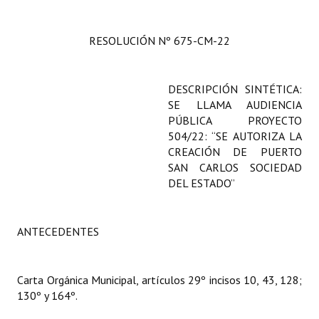
Programas
RESOLUCIÓN Nº 675-CM-22
LEGISLACIÓN
Constitución Nacional
DESCRIPCIÓN SINTÉTICA:
SE LLAMA AUDIENCIA
Constitución Provincial
PÚBLICA PROYECTO
504/22: “SE AUTORIZA LA
Carta Orgánica 2007
CREACIÓN DE PUERTO
Reglamento Interno
SAN CARLOS SOCIEDAD
DEL ESTADO”
Digesto
Organigrama
ANTECEDENTES
DOCUMENTOS
Carta Orgánica Municipal, artículos 29º incisos 10, 43, 128;
Informes de Gestión
130º y 164º.
Proyectos Presentados