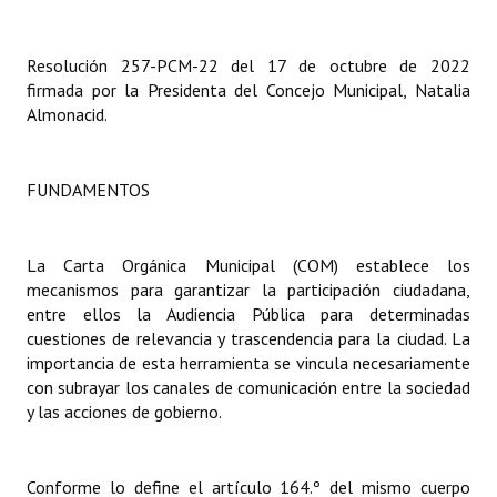
INSTITUCIONAL
Resolución 257-PCM-22 del 17 de octubre de 2022
Antiguos Pobladores
firmada por la Presidenta del Concejo Municipal, Natalia
Noticias Destacadas
Almonacid.
Registros y Distinciones
FUNDAMENTOS
Datos Históricos
Premio al Mérito - Registro
La Carta Orgánica Municipal (COM) establece los
mecanismos para garantizar la participación ciudadana,
Audiencias Públicas - Registro
entre ellos la Audiencia Pública para determinadas
cuestiones de relevancia y trascendencia para la ciudad. La
Mujeres que Dejaron Huellas - Registro
importancia de esta herramienta se vincula necesariamente
Periodistas Decanos - Registro
con subrayar los canales de comunicación entre la sociedad
y las acciones de gobierno.
Ciudadano Ilustre - Registro
Banca del Vecino - Registro
Conforme lo define el artículo 164.º del mismo cuerpo