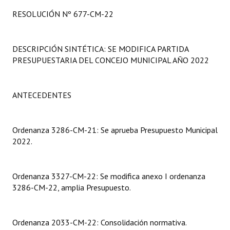
Programas
RESOLUCIÓN Nº 677-CM-22
LEGISLACIÓN
DESCRIPCIÓN SINTÉTICA: SE MODIFICA PARTIDA
Constitución Nacional
PRESUPUESTARIA DEL CONCEJO MUNICIPAL AÑO 2022
Constitución Provincial
ANTECEDENTES
Carta Orgánica 2007
Reglamento Interno
Ordenanza 3286-CM-21: Se aprueba Presupuesto Municipal
2022.
Digesto
Organigrama
Ordenanza 3327-CM-22: Se modifica anexo I ordenanza
DOCUMENTOS
3286-CM-22, amplia Presupuesto.
Informes de Gestión
Ordenanza 2033-CM-22: Consolidación normativa.
Proyectos Presentados