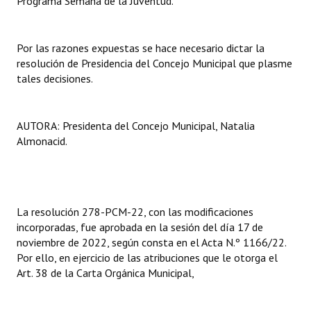
Programa Semana de la Juventud.
Huéspedes de Honor - Registro
Antiguos Pobladores - Registro
Por las razones expuestas se hace necesario dictar la
resolución de Presidencia del Concejo Municipal que plasme
Reconocimientos - Registro
tales decisiones.
Bariloche, Municipio intercultural
AUTORA: Presidenta del Concejo Municipal, Natalia
Entrega de distinciones
Almonacid.
REFORMA DE LA CARTA ORGÁNICA
La resolución 278-PCM-22, con las modificaciones
incorporadas, fue aprobada en la sesión del día 17 de
noviembre de 2022, según consta en el Acta N.º 1166/22.
Por ello, en ejercicio de las atribuciones que le otorga el
Art. 38 de la Carta Orgánica Municipal,