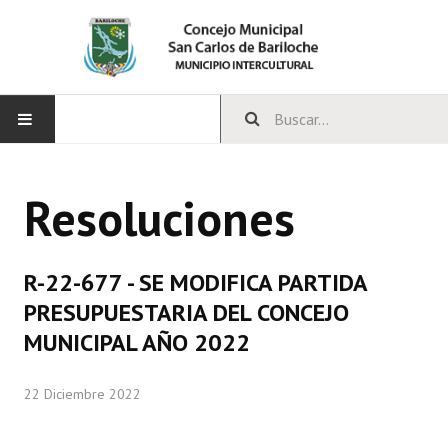
INICIO
Resoluciones
CONCEJO
Bloques Políticos
R-22-677 - SE MODIFICA PARTIDA
Integrantes del Concejo
PRESUPUESTARIA DEL CONCEJO
MUNICIPAL AÑO 2022
Comisiones Permanentes
Comisiones Especiales
22 Diciembre 2022
Concejales Mandato Cumplido