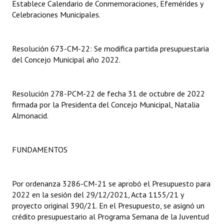
Establece Calendario de Conmemoraciones, Efemérides y
Celebraciones Municipales.
Dictámenes Asesoría Letrada
Actas de Sesión
Resolución 673-CM-22: Se modifica partida presupuestaria
del Concejo Municipal año 2022.
Informes de Unidad Coordinadora
Ejecución Presupuestaria
Resolución 278-PCM-22 de fecha 31 de octubre de 2022
Actas de Audiencias Públicas
firmada por la Presidenta del Concejo Municipal, Natalia
Almonacid.
NORMATIVA
Comunicaciones
FUNDAMENTOS
Declaraciones
Por ordenanza 3286-CM-21 se aprobó el Presupuesto para
Resoluciones
2022 en la sesión del 29/12/2021, Acta 1155/21 y
proyecto original 390/21. En el Presupuesto, se asignó un
Resoluciones de Presidencia
crédito presupuestario al Programa Semana de la Juventud