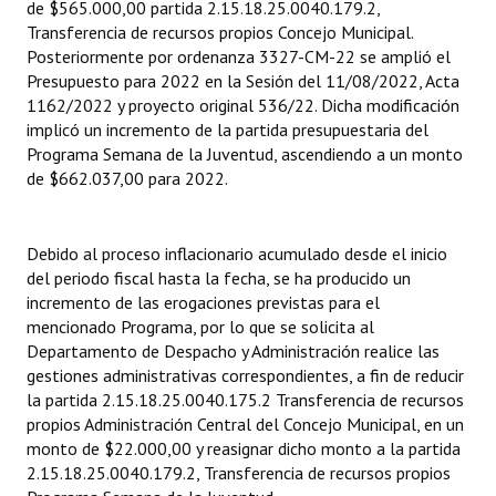
de $565.000,00 partida 2.15.18.25.0040.179.2,
INSTITUCIONAL
Transferencia de recursos propios Concejo Municipal.
Posteriormente por ordenanza 3327-CM-22 se amplió el
Antiguos Pobladores
Presupuesto para 2022 en la Sesión del 11/08/2022, Acta
1162/2022 y proyecto original 536/22. Dicha modificación
Noticias Destacadas
implicó un incremento de la partida presupuestaria del
Programa Semana de la Juventud, ascendiendo a un monto
Registros y Distinciones
de $662.037,00 para 2022.
Datos Históricos
Premio al Mérito - Registro
Debido al proceso inflacionario acumulado desde el inicio
del periodo fiscal hasta la fecha, se ha producido un
Audiencias Públicas - Registro
incremento de las erogaciones previstas para el
mencionado Programa, por lo que se solicita al
Mujeres que Dejaron Huellas - Registro
Departamento de Despacho y Administración realice las
gestiones administrativas correspondientes, a fin de reducir
Periodistas Decanos - Registro
la partida 2.15.18.25.0040.175.2 Transferencia de recursos
propios Administración Central del Concejo Municipal, en un
Ciudadano Ilustre - Registro
monto de $22.000,00 y reasignar dicho monto a la partida
2.15.18.25.0040.179.2, Transferencia de recursos propios
Banca del Vecino - Registro