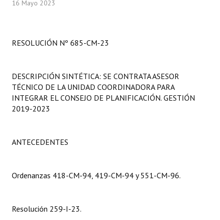
16 Mayo 2023
Programas
LEGISLACIÓN
RESOLUCIÓN Nº 685-CM-23
Constitución Nacional
Constitución Provincial
DESCRIPCIÓN SINTÉTICA: SE CONTRATA ASESOR
TÉCNICO DE LA UNIDAD COORDINADORA PARA
Carta Orgánica 2007
INTEGRAR EL CONSEJO DE PLANIFICACIÓN. GESTIÓN
2019-2023
Reglamento Interno
Digesto
ANTECEDENTES
Organigrama
Ordenanzas 418-CM-94, 419-CM-94 y 551-CM-96.
DOCUMENTOS
Informes de Gestión
Resolución 259-I-23.
Proyectos Presentados