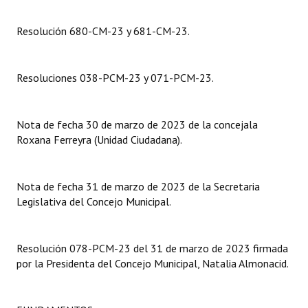
Dictámenes Asesoría Letrada
Resolución 680-CM-23 y 681-CM-23.
Actas de Sesión
Resoluciones 038-PCM-23 y 071-PCM-23.
Informes de Unidad Coordinadora
Ejecución Presupuestaria
Nota de fecha 30 de marzo de 2023 de la concejala
Roxana Ferreyra (Unidad Ciudadana).
Actas de Audiencias Públicas
NORMATIVA
Nota de fecha 31 de marzo de 2023 de la Secretaria
Legislativa del Concejo Municipal.
Comunicaciones
Declaraciones
Resolución 078-PCM-23 del 31 de marzo de 2023 firmada
Resoluciones
por la Presidenta del Concejo Municipal, Natalia Almonacid.
Resoluciones de Presidencia