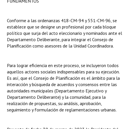
FUNDAMENTOS
INSTITUCIONAL
Antiguos Pobladores
Conforme a las ordenanzas 418-CM-94 y 551-CM-96, se
establece que se designe un profesional por cada bloque
Noticias Destacadas
político que surja del acto eleccionario y nominados ante el
Departamento Deliberante, para integrar el Consejo de
Registros y Distinciones
Planificación como asesores de la Unidad Coordinadora.
Datos Históricos
Premio al Mérito - Registro
Para lograr eficiencia en este proceso, se incluyeron todos
aquellos actores sociales indispensables para su ejecución.
Audiencias Públicas - Registro
Es así, que el Consejo de Planificación es el ámbito para la
interacción y búsqueda de acuerdos y consensos entre las
Mujeres que Dejaron Huellas - Registro
autoridades municipales (Departamento Ejecutivo y
Departamento Deliberante) y la comunidad, para la
Periodistas Decanos - Registro
realización de propuestas, su análisis, aprobación,
seguimiento y formulación de reglamentaciones urbanas.
Ciudadano Ilustre - Registro
Banca del Vecino - Registro