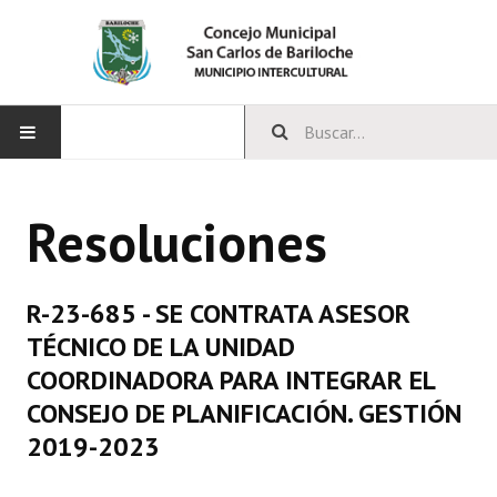
INICIO
Resoluciones
CONCEJO
Bloques Políticos
R-23-685 - SE CONTRATA ASESOR
Integrantes del Concejo
TÉCNICO DE LA UNIDAD
COORDINADORA PARA INTEGRAR EL
Comisiones Permanentes
CONSEJO DE PLANIFICACIÓN. GESTIÓN
Comisiones Especiales
2019-2023
Concejales Mandato Cumplido