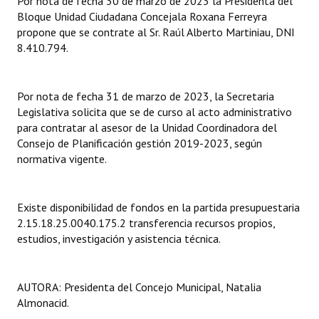
Por nota de fecha 30 de marzo de 2023 la Presidenta del
Huéspedes de Honor - Registro
Bloque Unidad Ciudadana Concejala Roxana Ferreyra
propone que se contrate al Sr. Raúl Alberto Martiniau, DNI
Antiguos Pobladores - Registro
8.410.794.
Reconocimientos - Registro
Por nota de fecha 31 de marzo de 2023, la Secretaria
Bariloche, Municipio intercultural
Legislativa solicita que se de curso al acto administrativo
para contratar al asesor de la Unidad Coordinadora del
Entrega de distinciones
Consejo de Planificación gestión 2019-2023, según
normativa vigente.
REFORMA DE LA CARTA ORGÁNICA
Existe disponibilidad de fondos en la partida presupuestaria
2.15.18.25.0040.175.2 transferencia recursos propios,
estudios, investigación y asistencia técnica.
AUTORA: Presidenta del Concejo Municipal, Natalia
Almonacid.