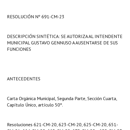
Programas
RESOLUCIÓN Nº 691-CM-23
LEGISLACIÓN
Constitución Nacional
DESCRIPCIÓN SINTÉTICA: SE AUTORIZA AL INTENDENTE
MUNICIPAL GUSTAVO GENNUSO A AUSENTARSE DE SUS
Constitución Provincial
FUNCIONES
Carta Orgánica 2007
Reglamento Interno
ANTECEDENTES
Digesto
Organigrama
Carta Orgánica Municipal, Segunda Parte, Sección Cuarta,
Capítulo Único, artículo 50º.
DOCUMENTOS
Informes de Gestión
Resoluciones 621-CM-20, 623-CM-20, 625-CM-20, 651-
Proyectos Presentados