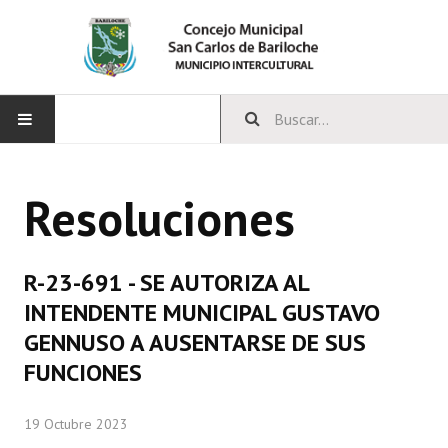
INICIO
Resoluciones
CONCEJO
Bloques Políticos
R-23-691 - SE AUTORIZA AL
Integrantes del Concejo
INTENDENTE MUNICIPAL GUSTAVO
GENNUSO A AUSENTARSE DE SUS
Comisiones Permanentes
FUNCIONES
Comisiones Especiales
19 Octubre 2023
Concejales Mandato Cumplido