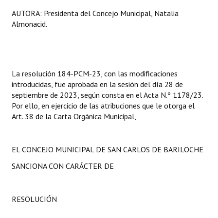
Huéspedes de Honor - Registro
AUTORA: Presidenta del Concejo Municipal, Natalia
Almonacid.
Antiguos Pobladores - Registro
Reconocimientos - Registro
Bariloche, Municipio intercultural
La resolución 184-PCM-23, con las modificaciones
introducidas, fue aprobada en la sesión del día 28 de
Entrega de distinciones
septiembre de 2023, según consta en el Acta N.º 1178/23.
Por ello, en ejercicio de las atribuciones que le otorga el
REFORMA DE LA CARTA ORGÁNICA
Art. 38 de la Carta Orgánica Municipal,
EL CONCEJO MUNICIPAL DE SAN CARLOS DE BARILOCHE
SANCIONA CON CARÁCTER DE
RESOLUCIÓN