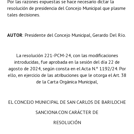
Por las razones expuestas se hace necesario dictar la
INSTITUCIONAL
resolución de presidencia del Concejo Municipal que plasme
tales decisiones.
Antiguos Pobladores
Noticias Destacadas
AUTOR
: Presidente del Concejo Municipal, Gerardo Del Río.
Registros y Distinciones
Datos Históricos
La resolución 221-PCM-24, con las modificaciones
introducidas, fue aprobada en la sesión del día 22 de
Premio al Mérito - Registro
agosto de 2024, según consta en el Acta N.º 1192/24. Por
ello, en ejercicio de las atribuciones que le otorga el Art. 38
Audiencias Públicas - Registro
de la Carta Orgánica Municipal,
Mujeres que Dejaron Huellas - Registro
EL CONCEJO MUNICIPAL DE SAN CARLOS DE BARILOCHE
Periodistas Decanos - Registro
SANCIONA CON CARÁCTER DE
Ciudadano Ilustre - Registro
RESOLUCIÓN
Banca del Vecino - Registro