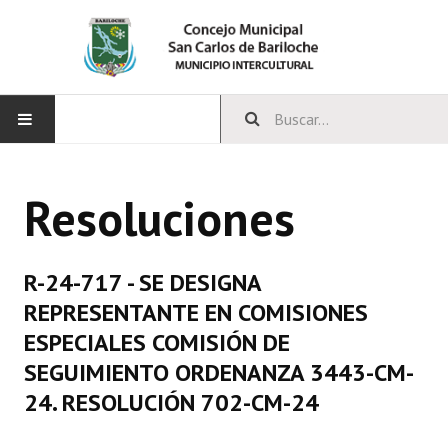
INICIO
Resoluciones
CONCEJO
Bloques Políticos
R-24-717 - SE DESIGNA
Integrantes del Concejo
REPRESENTANTE EN COMISIONES
ESPECIALES COMISIÓN DE
Comisiones Permanentes
SEGUIMIENTO ORDENANZA 3443-CM-
Comisiones Especiales
24. RESOLUCIÓN 702-CM-24
Concejales Mandato Cumplido