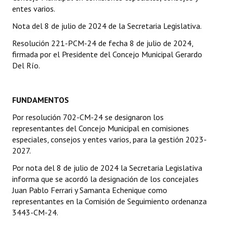
entes varios.
Dictámenes Asesoría Letrada
Nota del 8 de julio de 2024 de la Secretaria Legislativa.
Actas de Sesión
Resolución 221-PCM-24 de fecha 8 de julio de 2024,
firmada por el Presidente del Concejo Municipal Gerardo
Informes de Unidad Coordinadora
Del Río.
Ejecución Presupuestaria
FUNDAMENTOS
Actas de Audiencias Públicas
Por resolución 702-CM-24 se designaron los
NORMATIVA
representantes del Concejo Municipal en comisiones
especiales, consejos y entes varios, para la gestión 2023-
Comunicaciones
2027.
Por nota del 8 de julio de 2024 la Secretaria Legislativa
Declaraciones
informa que se acordó la designación de los concejales
Juan Pablo Ferrari y Samanta Echenique como
Resoluciones
representantes en la Comisión de Seguimiento ordenanza
Resoluciones de Presidencia
3443-CM-24.