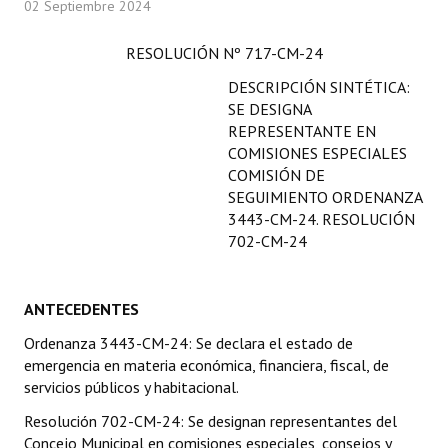
02 Septiembre 2024
Programas
RESOLUCIÓN Nº 717-CM-24
LEGISLACIÓN
DESCRIPCIÓN SINTÉTICA:
SE DESIGNA
Constitución Nacional
REPRESENTANTE EN
Constitución Provincial
COMISIONES ESPECIALES
COMISIÓN DE
Carta Orgánica 2007
SEGUIMIENTO ORDENANZA
3443-CM-24. RESOLUCIÓN
Reglamento Interno
702-CM-24
Digesto
ANTECEDENTES
Organigrama
Ordenanza 3443-CM-24: Se declara el estado de
DOCUMENTOS
emergencia en materia económica, financiera, fiscal, de
servicios públicos y habitacional.
Informes de Gestión
Resolución 702-CM-24: Se designan representantes del
Concejo Municipal en comisiones especiales, consejos y
Proyectos Presentados