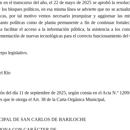
n en el transcurso del año, e
l 22 de mayo de 2025 se aprobó la resoluc
os bloques políticos, en esa misma línea se advierte que no se actualiz
icas, por tal motivo vemos necesario jerarquizar y aggiornar las mi
anto políticas como de planta permanente a fin de continuar fortalec
a facilitar el acceso a la información pública, la asistencia a los con
plementación de nuevas tecnológicas para el correcto funcionamiento del
rpo legislativo.
el Río
ión del día 11 de septiembre de 2025, según consta en el Acta N.º 1209
nes que le otorga el Art. 38 de la Carta Orgánica Municipal,
CIPAL DE SAN CARLOS DE BARILOCHE
IONA CON CARÁCTER DE