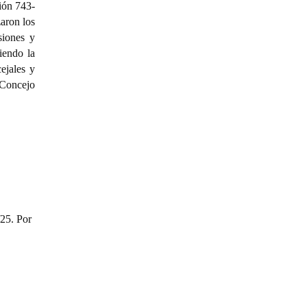
ión 743-
aron los
siones y
iendo la
cejales y
 Concejo
/25. Por