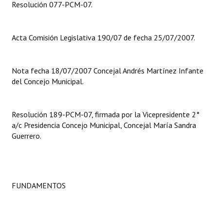
Resolución 077-PCM-07.
Dictámenes Asesoría Letrada
Acta Comisión Legislativa 190/07 de fecha 25/07/2007.
Actas de Sesión
Informes de Unidad Coordinadora
Nota fecha 18/07/2007 Concejal Andrés Martínez Infante
Ejecución Presupuestaria
del Concejo Municipal.
Actas de Audiencias Públicas
Resolución 189-PCM-07, firmada por la Vicepresidente 2°
NORMATIVA
a/c Presidencia Concejo Municipal, Concejal María Sandra
Guerrero.
Comunicaciones
Declaraciones
Resoluciones
FUNDAMENTOS
Resoluciones de Presidencia