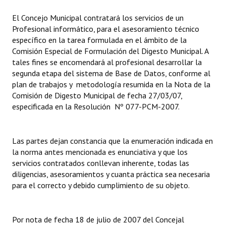
INSTITUCIONAL
El Concejo Municipal contratará los servicios de un
Profesional informático, para el asesoramiento técnico
Antiguos Pobladores
específico en la tarea formulada en el ámbito de la
Comisión Especial de Formulación del Digesto Municipal. A
Noticias Destacadas
tales fines se encomendará al profesional desarrollar la
Registros y Distinciones
segunda etapa del sistema de Base de Datos, conforme al
plan de trabajos y metodología resumida en la Nota de la
Datos Históricos
Comisión de Digesto Municipal de fecha 27/03/07,
especificada en la Resolución Nº 077-PCM-2007.
Premio al Mérito - Registro
Audiencias Públicas - Registro
Las partes dejan constancia que la enumeración indicada en
la norma antes mencionada es enunciativa y que los
Mujeres que Dejaron Huellas - Registro
servicios contratados conllevan inherente, todas las
diligencias, asesoramientos y cuanta práctica sea necesaria
Periodistas Decanos - Registro
para el correcto y debido cumplimiento de su objeto.
Ciudadano Ilustre - Registro
Banca del Vecino - Registro
Por nota de fecha 18 de julio de 2007 del Concejal