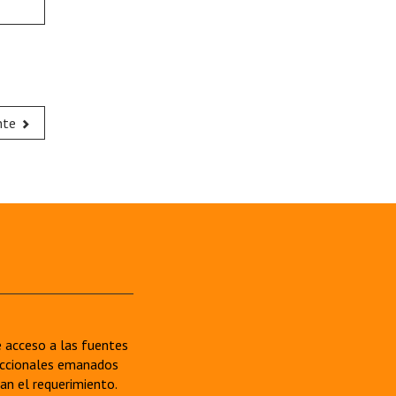
nte
re acceso a las fuentes
sdiccionales emanados
van el requerimiento.