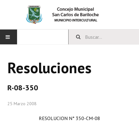
INICIO
Resoluciones
CONCEJO
Bloques Políticos
R-08-350
Integrantes del Concejo
25 Marzo 2008
Comisiones Permanentes
RESOLUCION N° 350-CM-08
Comisiones Especiales
Concejales Mandato Cumplido