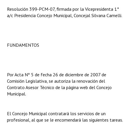
Resolución 399-PCM-07, firmada por la Vicepresidenta 1°
Dictámenes Asesoría Letrada
a/c Presidencia Concejo Municipal, Concejal Silvana Camelli.
Actas de Sesión
Informes de Unidad Coordinadora
FUNDAMENTOS
Ejecución Presupuestaria
Actas de Audiencias Públicas
NORMATIVA
Por Acta Nº 5 de fecha 26 de diciembre de 2007 de
Comisión Legislativa, se autoriza la renovación del
Comunicaciones
Contrato Asesor Técnico de la página web del Concejo
Municipal.
Declaraciones
Resoluciones
El Concejo Municipal contratará los servicios de un
profesional, al que se le encomendará las siguientes tareas.
Resoluciones de Presidencia