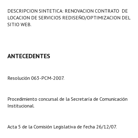
Programas
DESCRIPCION SINTETICA: RENOVACION CONTRATO DE
LOCACION DE SERVICIOS REDISEÑO/OPTIMIZACION DEL
LEGISLACIÓN
SITIO WEB.
Constitución Nacional
Constitución Provincial
ANTECEDENTES
Carta Orgánica 2007
Reglamento Interno
Resolución 063-PCM-2007.
Digesto
Organigrama
Procedimiento concursal de la Secretaría de Comunicación
Institucional.
DOCUMENTOS
Informes de Gestión
Acta 5 de la Comisión Legislativa de fecha 26/12/07.
Proyectos Presentados