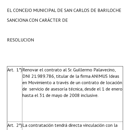
Huéspedes de Honor - Registro
EL CONCEJO MUNICIPAL DE SAN CARLOS DE BARILOCHE
Antiguos Pobladores - Registro
SANCIONA CON CARÁCTER DE
Reconocimientos - Registro
RESOLUCION
Bariloche, Municipio intercultural
Entrega de distinciones
REFORMA DE LA CARTA ORGÁNICA
Art. 1°)
Renovar el contrato al Sr. Guillermo Palavecino,
DNI 21.989.786, titular de la firma ANIMUS Ideas
en Movimiento a través de un contrato de locación
de servicio de asesoría técnica, desde el 1 de enero
hasta el 31 de mayo de 2008 inclusive.
Art. 2º)
La contratación tendrá directa vinculación con la