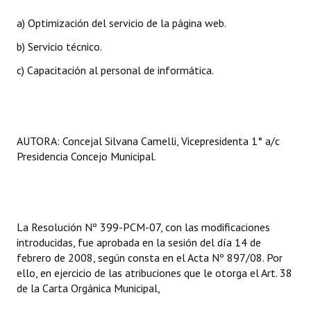
INSTITUCIONAL
a) Optimización del servicio de la página web.
Antiguos Pobladores
b) Servicio técnico.
c) Capacitación al personal de informática.
Noticias Destacadas
Registros y Distinciones
Datos Históricos
AUTORA: Concejal Silvana Camelli, Vicepresidenta 1° a/c
Premio al Mérito - Registro
Presidencia Concejo Municipal.
Audiencias Públicas - Registro
Mujeres que Dejaron Huellas - Registro
La Resolución Nº 399-PCM-07, con las modificaciones
Periodistas Decanos - Registro
introducidas, fue aprobada en la sesión del día 14 de
febrero de 2008, según consta en el Acta Nº 897/08. Por
Ciudadano Ilustre - Registro
ello, en ejercicio de las atribuciones que le otorga el Art. 38
de la Carta Orgánica Municipal,
Banca del Vecino - Registro